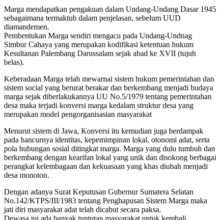
Marga mendapatkan pengakuan dalam Undang-Undang Dasar 1945
sebagaimana termaktub dalam penjelasan, sebelum UUD
diamandemen.
Pembentukan Marga sendiri mengacu pada Undang-Undnag
Simbur Cahaya yang merupakan kodifikasi ketentuan hukum
Kesultanan Palembang Darussalam sejak abad ke XVII (tujuh
belas).
Keberadaan Marga telah mewarnai sistem hukum pemerintahan dan
sistem social yang berurat berakar dan berkembang menjadi budaya
marga sejak diberlakukannya UU No.5/1979 tentang pemerintahan
desa maka terjadi konversi marga kedalam struktur desa yang
merupakan model pengorganisasian masyarakat
Menurut sistem di Jawa, Konversi itu kemudian juga berdampak
pada hancurnya identitas, kepemimpinan lokal, otonomi adat, serta
pola hubungan sosial ditingkat marga. Marga yang dulu tumbuh dan
berkembang dengan kearifan lokal yang unik dan disokong berbagai
perangkat kelembagaan dan kekuasaan yang khas diubah menjadi
desa monoton.
Dengan adanya Surat Keputusan Gubernur Sumatera Selatan
No.142/KTPS/III/1983 tentang Penghapusan Sistem Marga maka
jati diri masyarakat adat telah dicabut secara paksa.
Dewasa ini ada banyak tuntutan masyarakat untuk kembali