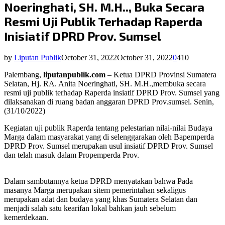
Noeringhati, SH. M.H.., Buka Secara
Resmi Uji Publik Terhadap Raperda
Inisiatif DPRD Prov. Sumsel
by
Liputan Publik
October 31, 2022
October 31, 2022
0
410
Palembang,
liputanpublik.com
– Ketua DPRD Provinsi Sumatera
Selatan, Hj. RA. Anita Noeringhati, SH. M.H.,membuka secara
resmi uji publik terhadap Raperda insiatif DPRD Prov. Sumsel yang
dilaksanakan di ruang badan anggaran DPRD Prov.sumsel. Senin,
(31/10/2022)
Kegiatan uji publik Raperda tentang pelestarian nilai-nilai Budaya
Marga dalam masyarakat yang di selenggarakan oleh Bapemperda
DPRD Prov. Sumsel merupakan usul insiatif DPRD Prov. Sumsel
dan telah masuk dalam Propemperda Prov.
Dalam sambutannya ketua DPRD menyatakan bahwa Pada
masanya Marga merupakan sitem pemerintahan sekaligus
merupakan adat dan budaya yang khas Sumatera Selatan dan
menjadi salah satu kearifan lokal bahkan jauh sebelum
kemerdekaan.