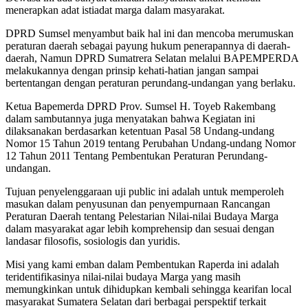
menerapkan adat istiadat marga dalam masyarakat.
DPRD Sumsel menyambut baik hal ini dan mencoba merumuskan
peraturan daerah sebagai payung hukum penerapannya di daerah-
daerah, Namun DPRD Sumatrera Selatan melalui BAPEMPERDA
melakukannya dengan prinsip kehati-hatian jangan sampai
bertentangan dengan peraturan perundang-undangan yang berlaku.
Ketua Bapemerda DPRD Prov. Sumsel H. Toyeb Rakembang
dalam sambutannya juga menyatakan bahwa Kegiatan ini
dilaksanakan berdasarkan ketentuan Pasal 58 Undang-undang
Nomor 15 Tahun 2019 tentang Perubahan Undang-undang Nomor
12 Tahun 2011 Tentang Pembentukan Peraturan Perundang-
undangan.
Tujuan penyelenggaraan uji public ini adalah untuk memperoleh
masukan dalam penyusunan dan penyempurnaan Rancangan
Peraturan Daerah tentang Pelestarian Nilai-nilai Budaya Marga
dalam masyarakat agar lebih komprehensip dan sesuai dengan
landasar filosofis, sosiologis dan yuridis.
Misi yang kami emban dalam Pembentukan Raperda ini adalah
teridentifikasinya nilai-nilai budaya Marga yang masih
memungkinkan untuk dihidupkan kembali sehingga kearifan local
masyarakat Sumatera Selatan dari berbagai perspektif terkait