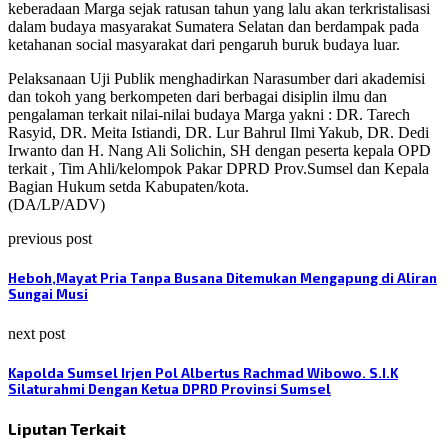
keberadaan Marga sejak ratusan tahun yang lalu akan terkristalisasi
dalam budaya masyarakat Sumatera Selatan dan berdampak pada
ketahanan social masyarakat dari pengaruh buruk budaya luar.
Pelaksanaan Uji Publik menghadirkan Narasumber dari akademisi
dan tokoh yang berkompeten dari berbagai disiplin ilmu dan
pengalaman terkait nilai-nilai budaya Marga yakni : DR. Tarech
Rasyid, DR. Meita Istiandi, DR. Lur Bahrul Ilmi Yakub, DR. Dedi
Irwanto dan H. Nang Ali Solichin, SH dengan peserta kepala OPD
terkait , Tim Ahli/kelompok Pakar DPRD Prov.Sumsel dan Kepala
Bagian Hukum setda Kabupaten/kota.
(DA/LP/ADV)
previous post
Heboh,Mayat Pria Tanpa Busana Ditemukan Mengapung di Aliran
Sungai Musi
next post
Kapolda Sumsel Irjen Pol Albertus Rachmad Wibowo. S.I.K
Silaturahmi Dengan Ketua DPRD Provinsi Sumsel
Liputan Terkait