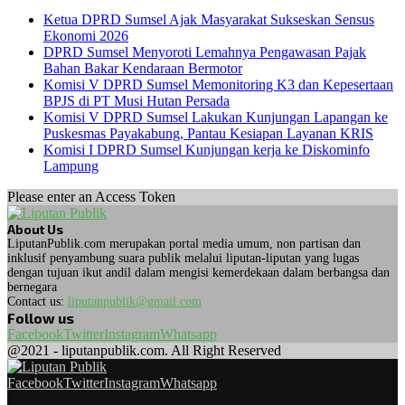
Ketua DPRD Sumsel Ajak Masyarakat Sukseskan Sensus
Ekonomi 2026
DPRD Sumsel Menyoroti Lemahnya Pengawasan Pajak
Bahan Bakar Kendaraan Bermotor
Komisi V DPRD Sumsel Memonitoring K3 dan Kepesertaan
BPJS di PT Musi Hutan Persada
Komisi V DPRD Sumsel Lakukan Kunjungan Lapangan ke
Puskesmas Payakabung, Pantau Kesiapan Layanan KRIS
Komisi I DPRD Sumsel Kunjungan kerja ke Diskominfo
Lampung
Please enter an Access Token
About Us
LiputanPublik.com merupakan portal media umum, non partisan dan
inklusif penyambung suara publik melalui liputan-liputan yang lugas
dengan tujuan ikut andil dalam mengisi kemerdekaan dalam berbangsa dan
bernegara
Contact us:
liputanpublik@gmail.com
Follow us
Facebook
Twitter
Instagram
Whatsapp
@2021 - liputanpublik.com. All Right Reserved
Facebook
Twitter
Instagram
Whatsapp