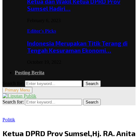
Ketua dan Wakil Ketua DPRD Prov
Sumsel Hadiri…
February 6, 2023
Editor's Picks
Indonesia Merupakan Titik Terang di
Tengah Kesuraman Ekonomi…
October 19, 2022
Posting Berita
Search for:
Search
Primary Menu
Search for:
Search
Politik
Ketua DPRD Prov Sumsel,Hj. RA. Anita