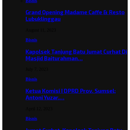
Bisnis
Grand Opening Madame Caffe & Resto
Lubuklinggau
August 11, 2023
Bisnis
Kapolsek Tanjung Batu Jumat Curhat Di
Masjid Baiturahman…
July 7, 2023
Bisnis
Ketua Komisi I DPRD Prov. Sumsel;
Antoni Yuzar,…
April 12, 2023
Bisnis