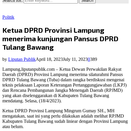
Search for:
Search
Politik
Ketua DPRD Provinsi Lampung
menerima kunjungan Pansus DPRD
Tulang Bawang
by
Liputan Publik
April 18, 2023
July 11, 2023
0
389
Lampung,liputanpublik.com – Ketua Dewan Perwakilan Rakyat
Daerah (DPRD) Provinsi Lampung menerima silaturahmi Pansus
DPRD Tulang Bawang (Tuba) dalam rangka berdiskusi mengenai
teknis pelaksaan Laporan Keterangan Pertanggungjawaban (LKPJ)
dan Rencana Pembangunan Jangka Menengah Daerah (RPJMD)
yang akan diselenggarakan di Kabupaten Tulang Bawang
mendatang. Selasa, (18/4/2023).
Ketua DPRD Provinsi Lampung Mingrum Gumay SH., MH
mengatakan, saat ini yang perlu dilakukan adalah melihat RPJMD
Kabupaten Tulang Bawang sudah liniear dengan Provinsi Lampung
atau belum.