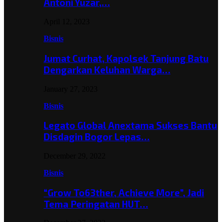
Antoni Yuzar,…
April 12, 2023
Bisnis
Jumat Curhat, Kapolsek Tanjung Batu
Dengarkan Keluhan Warga…
January 27, 2023
Bisnis
Legato Global Anextama Sukses Bantu
Disdagin Bogor Lepas…
December 29, 2022
Bisnis
“Grow To63ther, Achieve More”, Jadi
Tema Peringatan HUT…