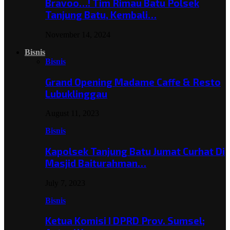
Bravoo…! Tim Rimau Batu Polsek
Tanjung Batu, Kembali…
November 14, 2024
Bisnis
Bisnis
Grand Opening Madame Caffe & Resto
Lubuklinggau
August 11, 2023
Bisnis
Kapolsek Tanjung Batu Jumat Curhat Di
Masjid Baiturahman…
July 7, 2023
Bisnis
Ketua Komisi I DPRD Prov. Sumsel;