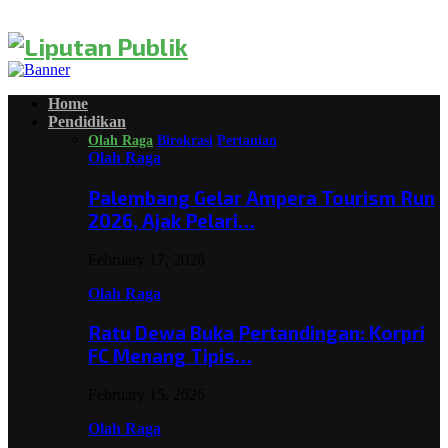
Home
Pendidikan
Olah Raga
Birokrasi
Pertanian
Olah Raga
Palembang Gelar Ampera Tourism Run
2026, Ajak Pelari…
February 17, 2026
Olah Raga
Ratu Dewa Buka Pertandingan: Korpri
FC Menang Tipis…
February 15, 2026
Olah Raga