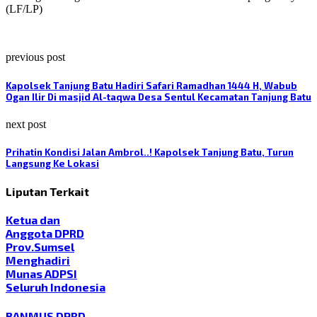
(LF/LP)
previous post
Kapolsek Tanjung Batu Hadiri Safari Ramadhan 1444 H, Wabub
Ogan Ilir Di masjid Al-taqwa Desa Sentul Kecamatan Tanjung Batu
next post
Prihatin Kondisi Jalan Ambrol..! Kapolsek Tanjung Batu, Turun
Langsung Ke Lokasi
Liputan Terkait
Ketua dan
Anggota DPRD
Prov.Sumsel
Menghadiri
Munas ADPSI
Seluruh Indonesia
BANMUS DPRD