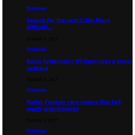
Pertanian
Search for the next Li Na: More
difficult…
October 3, 2017
Pertanian
Kevin Anderson’s US Open loss a minor
setback
October 3, 2017
Pertanian
Nadal, Federer race makes this fall
much-watch tennis
October 3, 2017
Pertanian