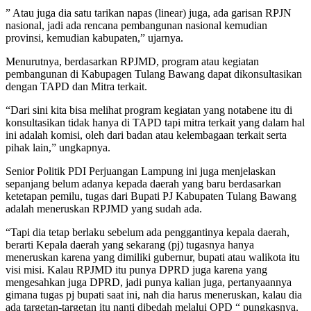
” Atau juga dia satu tarikan napas (linear) juga, ada garisan RPJN
nasional, jadi ada rencana pembangunan nasional kemudian
provinsi, kemudian kabupaten,” ujarnya.
Menurutnya, berdasarkan RPJMD, program atau kegiatan
pembangunan di Kabupagen Tulang Bawang dapat dikonsultasikan
dengan TAPD dan Mitra terkait.
“Dari sini kita bisa melihat program kegiatan yang notabene itu di
konsultasikan tidak hanya di TAPD tapi mitra terkait yang dalam hal
ini adalah komisi, oleh dari badan atau kelembagaan terkait serta
pihak lain,” ungkapnya.
Senior Politik PDI Perjuangan Lampung ini juga menjelaskan
sepanjang belum adanya kepada daerah yang baru berdasarkan
ketetapan pemilu, tugas dari Bupati PJ Kabupaten Tulang Bawang
adalah meneruskan RPJMD yang sudah ada.
“Tapi dia tetap berlaku sebelum ada penggantinya kepala daerah,
berarti Kepala daerah yang sekarang (pj) tugasnya hanya
meneruskan karena yang dimiliki gubernur, bupati atau walikota itu
visi misi. Kalau RPJMD itu punya DPRD juga karena yang
mengesahkan juga DPRD, jadi punya kalian juga, pertanyaannya
gimana tugas pj bupati saat ini, nah dia harus meneruskan, kalau dia
ada targetan-targetan itu nanti dibedah melalui OPD “ pungkasnya.