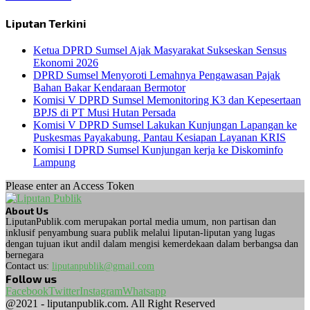
Liputan Terkini
Ketua DPRD Sumsel Ajak Masyarakat Sukseskan Sensus
Ekonomi 2026
DPRD Sumsel Menyoroti Lemahnya Pengawasan Pajak
Bahan Bakar Kendaraan Bermotor
Komisi V DPRD Sumsel Memonitoring K3 dan Kepesertaan
BPJS di PT Musi Hutan Persada
Komisi V DPRD Sumsel Lakukan Kunjungan Lapangan ke
Puskesmas Payakabung, Pantau Kesiapan Layanan KRIS
Komisi I DPRD Sumsel Kunjungan kerja ke Diskominfo
Lampung
Please enter an Access Token
About Us
LiputanPublik.com merupakan portal media umum, non partisan dan
inklusif penyambung suara publik melalui liputan-liputan yang lugas
dengan tujuan ikut andil dalam mengisi kemerdekaan dalam berbangsa dan
bernegara
Contact us:
liputanpublik@gmail.com
Follow us
Facebook
Twitter
Instagram
Whatsapp
@2021 - liputanpublik.com. All Right Reserved