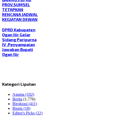
PROV.SUMSEL
TETAPKAN
RENCANA JADWAL
KEGIATAN DEWAN
DPRD Kabupaten
Ogan Ilir Gelar
Sidang Paripurna
IV ,Penyampaian
Jawaban Bupati
Ogan Ilir
Kategori Liputan
Agama
(102)
Berita
(1,776)
Birokrasi
(411)
Bisnis
(18)
Editor's Picks
(22)