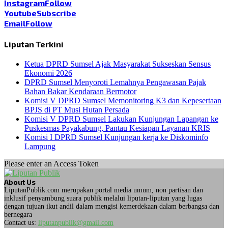
Instagram
Follow
Youtube
Subscribe
Email
Follow
Liputan Terkini
Ketua DPRD Sumsel Ajak Masyarakat Sukseskan Sensus
Ekonomi 2026
DPRD Sumsel Menyoroti Lemahnya Pengawasan Pajak
Bahan Bakar Kendaraan Bermotor
Komisi V DPRD Sumsel Memonitoring K3 dan Kepesertaan
BPJS di PT Musi Hutan Persada
Komisi V DPRD Sumsel Lakukan Kunjungan Lapangan ke
Puskesmas Payakabung, Pantau Kesiapan Layanan KRIS
Komisi I DPRD Sumsel Kunjungan kerja ke Diskominfo
Lampung
Please enter an Access Token
About Us
LiputanPublik.com merupakan portal media umum, non partisan dan
inklusif penyambung suara publik melalui liputan-liputan yang lugas
dengan tujuan ikut andil dalam mengisi kemerdekaan dalam berbangsa dan
bernegara
Contact us:
liputanpublik@gmail.com