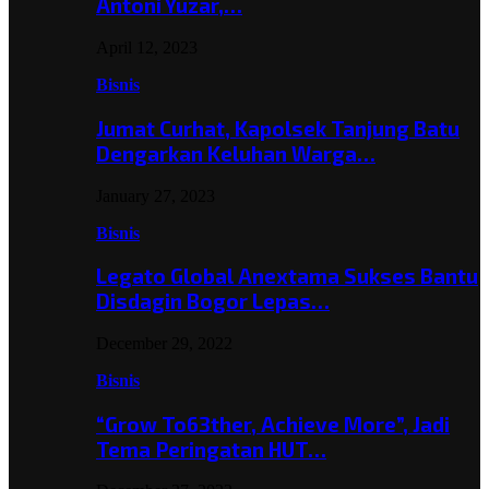
Antoni Yuzar,…
April 12, 2023
Bisnis
Jumat Curhat, Kapolsek Tanjung Batu
Dengarkan Keluhan Warga…
January 27, 2023
Bisnis
Legato Global Anextama Sukses Bantu
Disdagin Bogor Lepas…
December 29, 2022
Bisnis
“Grow To63ther, Achieve More”, Jadi
Tema Peringatan HUT…