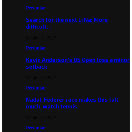
Pertanian
Search for the next Li Na: More
difficult…
October 3, 2017
Pertanian
Kevin Anderson’s US Open loss a minor
setback
October 3, 2017
Pertanian
Nadal, Federer race makes this fall
much-watch tennis
October 3, 2017
Pertanian