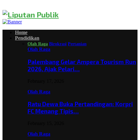
Home
Pendidikan
Olah Raga
Birokrasi
Pertanian
Olah Raga
Palembang Gelar Ampera Tourism Run
2026, Ajak Pelari…
February 17, 2026
Olah Raga
Ratu Dewa Buka Pertandingan: Korpri
FC Menang Tipis…
February 15, 2026
Olah Raga