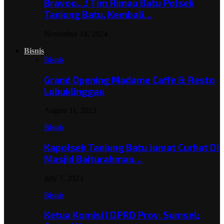
Bravoo…! Tim Rimau Batu Polsek
Tanjung Batu, Kembali…
November 14, 2024
Bisnis
Bisnis
Grand Opening Madame Caffe & Resto
Lubuklinggau
August 11, 2023
Bisnis
Kapolsek Tanjung Batu Jumat Curhat Di
Masjid Baiturahman…
July 7, 2023
Bisnis
Ketua Komisi I DPRD Prov. Sumsel;