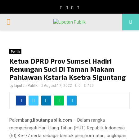
Facebook
Twitter
Instagram
Whatsapp
PRIMARY
MENU
Politik
Ketua DPRD Prov Sumsel Hadiri
Renungan Suci Di Taman Makam
Pahlawan Kstaria Ksetra Siguntang
by
Liputan Publik
August 17, 2022
0
499
Palembang,
liputanpublik.com
– Dalam rangka
memperingati Hari Ulang Tahun (HUT) Republik Indonesia
(RI) Ke-77 serta sebagai bentuk penghormatan, ungkapan