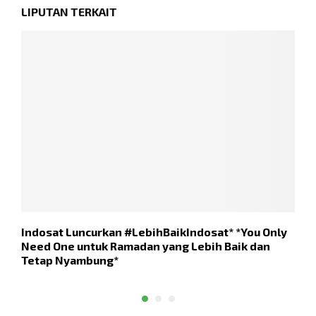
LIPUTAN TERKAIT
Indosat Luncurkan #LebihBaikIndosat* *You Only
K
Need One untuk Ramadan yang Lebih Baik dan
P
Tetap Nyambung*
P