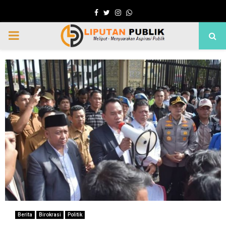
Facebook
Twitter
Instagram
Whatsapp
PRIMARY
MENU
Berita
Birokrasi
Politik