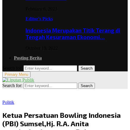
February 6, 2023
Editor's Picks
Indonesia Merupakan Titik Terang di
Tengah Kesuraman Ekonomi…
October 19, 2022
Posting Berita
Search for:
Search
Primary Menu
Search for:
Search
Politik
Ketua Persatuan Bowling Indonesia
(PBI) Sumsel,Hj. R.A. Anita