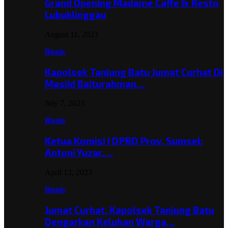
Grand Opening Madame Caffe & Resto
Lubuklinggau
August 11, 2023
Bisnis
Kapolsek Tanjung Batu Jumat Curhat Di
Masjid Baiturahman…
July 7, 2023
Bisnis
Ketua Komisi I DPRD Prov. Sumsel;
Antoni Yuzar,…
April 12, 2023
Bisnis
Jumat Curhat, Kapolsek Tanjung Batu
Dengarkan Keluhan Warga…