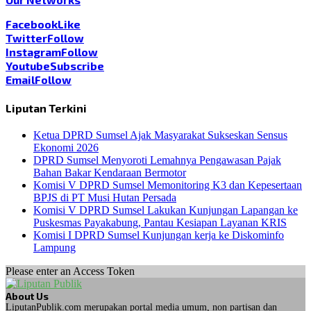
Facebook
Like
Twitter
Follow
Instagram
Follow
Youtube
Subscribe
Email
Follow
Liputan Terkini
Ketua DPRD Sumsel Ajak Masyarakat Sukseskan Sensus
Ekonomi 2026
DPRD Sumsel Menyoroti Lemahnya Pengawasan Pajak
Bahan Bakar Kendaraan Bermotor
Komisi V DPRD Sumsel Memonitoring K3 dan Kepesertaan
BPJS di PT Musi Hutan Persada
Komisi V DPRD Sumsel Lakukan Kunjungan Lapangan ke
Puskesmas Payakabung, Pantau Kesiapan Layanan KRIS
Komisi I DPRD Sumsel Kunjungan kerja ke Diskominfo
Lampung
Please enter an Access Token
About Us
LiputanPublik.com merupakan portal media umum, non partisan dan