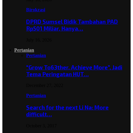
Birokrasi
DPRD Sumsel Bidik Tambahan PAD
Rp501 Miliar, Hanya…
July 16, 2026
Pertanian
Pertanian
“Grow To63ther, Achieve More”, Jadi
Tema Peringatan HUT…
December 27, 2022
Pertanian
Search for the next Li Na: More
difficult…
October 3, 2017