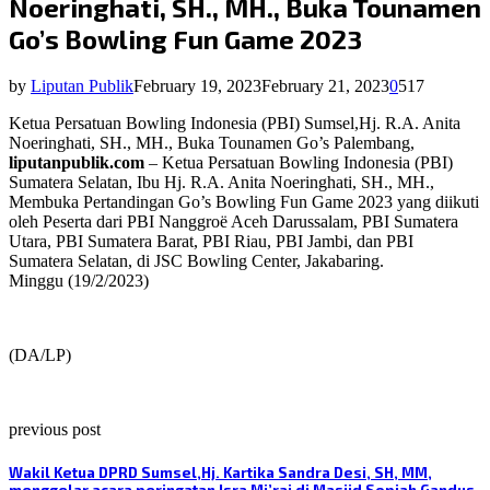
Noeringhati, SH., MH., Buka Tounamen
Go’s Bowling Fun Game 2023
by
Liputan Publik
February 19, 2023
February 21, 2023
0
517
Ketua Persatuan Bowling Indonesia (PBI) Sumsel,Hj. R.A. Anita
Noeringhati, SH., MH., Buka Tounamen Go’s Palembang,
liputanpublik.com
– Ketua Persatuan Bowling Indonesia (PBI)
Sumatera Selatan, Ibu Hj. R.A. Anita Noeringhati, SH., MH.,
Membuka Pertandingan Go’s Bowling Fun Game 2023 yang diikuti
oleh Peserta dari PBI Nanggroë Aceh Darussalam, PBI Sumatera
Utara, PBI Sumatera Barat, PBI Riau, PBI Jambi, dan PBI
Sumatera Selatan, di JSC Bowling Center, Jakabaring.
Minggu (19/2/2023)
(DA/LP)
previous post
Wakil Ketua DPRD Sumsel,Hj. Kartika Sandra Desi, SH, MM,