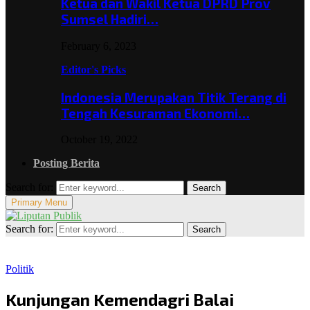
Ketua dan Wakil Ketua DPRD Prov
Sumsel Hadiri…
February 6, 2023
Editor's Picks
Indonesia Merupakan Titik Terang di
Tengah Kesuraman Ekonomi…
October 19, 2022
Posting Berita
Search for:
Search
Primary Menu
Search for:
Search
Politik
Kunjungan Kemendagri Balai