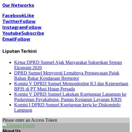
Our Networks
Facebook
Like
Twitter
Follow
Instagram
Follow
Youtube
Subscribe
Email
Follow
Liputan Terkini
Ketua DPRD Sumsel Ajak Masyarakat Sukseskan Sensus
Ekonomi 2026
DPRD Sumsel Menyoroti Lemahnya Pengawasan Pajak
Bahan Bakar Kendaraan Bermotor
Komisi V DPRD Sumsel Memonitoring K3 dan Kepesertaan
BPJS di PT Musi Hutan Persada
Komisi V DPRD Sumsel Lakukan Kunjungan Lapangan ke
Puskesmas Payakabung, Pantau Kesiapan Layanan KRIS
Komisi I DPRD Sumsel Kunjungan kerja ke Diskominfo
Lampung
Please enter an Access Token
About Us