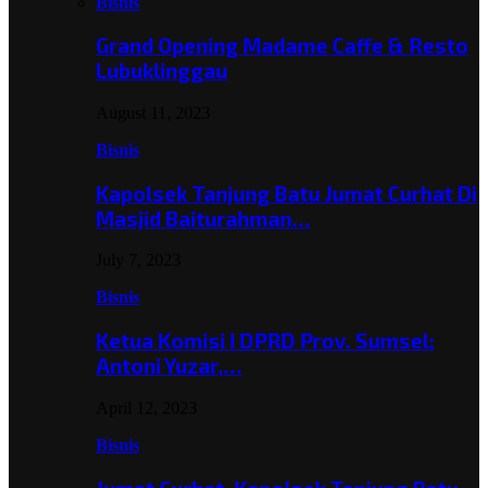
Bisnis
Grand Opening Madame Caffe & Resto
Lubuklinggau
August 11, 2023
Bisnis
Kapolsek Tanjung Batu Jumat Curhat Di
Masjid Baiturahman…
July 7, 2023
Bisnis
Ketua Komisi I DPRD Prov. Sumsel;
Antoni Yuzar,…
April 12, 2023
Bisnis