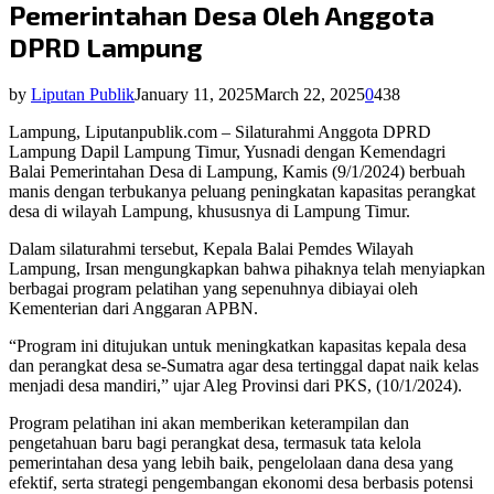
Pemerintahan Desa Oleh Anggota
DPRD Lampung
by
Liputan Publik
January 11, 2025
March 22, 2025
0
438
Lampung, Liputanpublik.com – Silaturahmi Anggota DPRD
Lampung Dapil Lampung Timur, Yusnadi dengan Kemendagri
Balai Pemerintahan Desa di Lampung, Kamis (9/1/2024) berbuah
manis dengan terbukanya peluang peningkatan kapasitas perangkat
desa di wilayah Lampung, khususnya di Lampung Timur.
Dalam silaturahmi tersebut, Kepala Balai Pemdes Wilayah
Lampung, Irsan mengungkapkan bahwa pihaknya telah menyiapkan
berbagai program pelatihan yang sepenuhnya dibiayai oleh
Kementerian dari Anggaran APBN.
“Program ini ditujukan untuk meningkatkan kapasitas kepala desa
dan perangkat desa se-Sumatra agar desa tertinggal dapat naik kelas
menjadi desa mandiri,” ujar Aleg Provinsi dari PKS, (10/1/2024).
Program pelatihan ini akan memberikan keterampilan dan
pengetahuan baru bagi perangkat desa, termasuk tata kelola
pemerintahan desa yang lebih baik, pengelolaan dana desa yang
efektif, serta strategi pengembangan ekonomi desa berbasis potensi