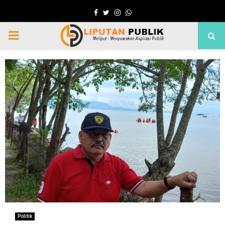
Facebook
Twitter
Instagram
Whatsapp
PRIMARY
MENU
Politik