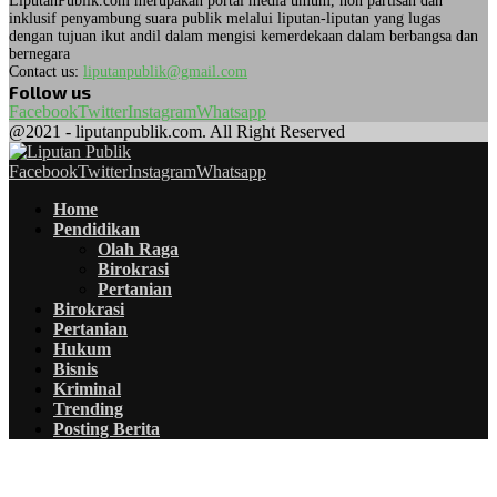
LiputanPublik.com merupakan portal media umum, non partisan dan
inklusif penyambung suara publik melalui liputan-liputan yang lugas
dengan tujuan ikut andil dalam mengisi kemerdekaan dalam berbangsa dan
bernegara
Contact us:
liputanpublik@gmail.com
Follow us
Facebook
Twitter
Instagram
Whatsapp
@2021 - liputanpublik.com. All Right Reserved
Facebook
Twitter
Instagram
Whatsapp
Home
Pendidikan
Olah Raga
Birokrasi
Pertanian
Birokrasi
Pertanian
Hukum
Bisnis
Kriminal
Trending
Posting Berita