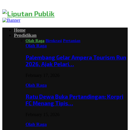
Home
Pendidikan
Olah Raga
Birokrasi
Pertanian
Olah Raga
Palembang Gelar Ampera Tourism Run
2026, Ajak Pelari…
February 17, 2026
Olah Raga
Ratu Dewa Buka Pertandingan: Korpri
FC Menang Tipis…
February 15, 2026
Olah Raga