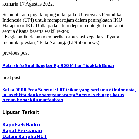
kemarin 17 Agustus 2022.
Selain itu ada juga kunjungan kerja ke Universitas Pendidikan
Indonesia (UPI) untuk mempertajam dalam peningkatan IKU.
Harapanku IKU Unila pada tahun depan meningkat dan rapat
semua disana beserta wakil rektor.
“Kegiatan itu dalam memberikan apresiasi kepada staf yang
memiliki prestasi,” kata Nanang. (LP/tribunnews)
previous post
Polri : Info Soal Bungker Rp.900 Miliar Tidaklah Benar
next post
Ketua DPRD Prov Sumsel : LRT inikan yang pertama di Indonesia,
ini aset kita dan kebanggaan warga Sumsel sehingga harus
benar-benar kita manfaatkan
Liputan Terkait
Kapolsek Hadiri
Rapat Persiapan
Dalam Rangka HUT