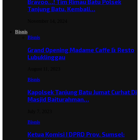
Bravoo…! Tim Rimau Batu Polsek
Tanjung Batu, Kembali…
November 14, 2024
Bisnis
Bisnis
Grand Opening Madame Caffe & Resto
Lubuklinggau
August 11, 2023
Bisnis
Kapolsek Tanjung Batu Jumat Curhat Di
Masjid Baiturahman…
July 7, 2023
Bisnis
Ketua Komisi I DPRD Prov. Sumsel;