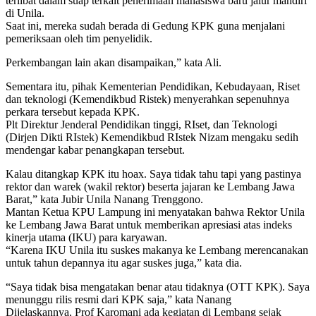
terlibat dalam suap terkait penerimaan mahasiswa baru jalur mandiri
di Unila.
Saat ini, mereka sudah berada di Gedung KPK guna menjalani
pemeriksaan oleh tim penyelidik.
Perkembangan lain akan disampaikan,” kata Ali.
Sementara itu, pihak Kementerian Pendidikan, Kebudayaan, Riset
dan teknologi (Kemendikbud Ristek) menyerahkan sepenuhnya
perkara tersebut kepada KPK.
Plt Direktur Jenderal Pendidikan tinggi, RIset, dan Teknologi
(Dirjen Dikti RIstek) Kemendikbud RIstek Nizam mengaku sedih
mendengar kabar penangkapan tersebut.
Kalau ditangkap KPK itu hoax. Saya tidak tahu tapi yang pastinya
rektor dan warek (wakil rektor) beserta jajaran ke Lembang Jawa
Barat,” kata Jubir Unila Nanang Trenggono.
Mantan Ketua KPU Lampung ini menyatakan bahwa Rektor Unila
ke Lembang Jawa Barat untuk memberikan apresiasi atas indeks
kinerja utama (IKU) para karyawan.
“Karena IKU Unila itu suskes makanya ke Lembang merencanakan
untuk tahun depannya itu agar suskes juga,” kata dia.
“Saya tidak bisa mengatakan benar atau tidaknya (OTT KPK). Saya
menunggu rilis resmi dari KPK saja,” kata Nanang
Dijelaskannya, Prof Karomani ada kegiatan di Lembang sejak