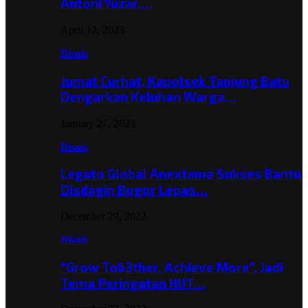
Antoni Yuzar,…
April 12, 2023
Bisnis
Jumat Curhat, Kapolsek Tanjung Batu
Dengarkan Keluhan Warga…
January 27, 2023
Bisnis
Legato Global Anextama Sukses Bantu
Disdagin Bogor Lepas…
December 29, 2022
Bisnis
“Grow To63ther, Achieve More”, Jadi
Tema Peringatan HUT…