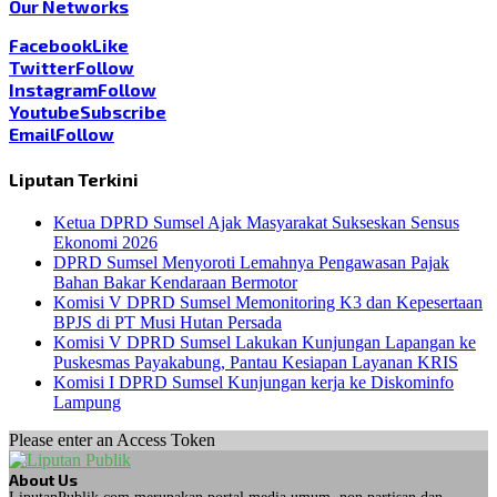
Our Networks
Facebook
Like
Twitter
Follow
Instagram
Follow
Youtube
Subscribe
Email
Follow
Liputan Terkini
Ketua DPRD Sumsel Ajak Masyarakat Sukseskan Sensus
Ekonomi 2026
DPRD Sumsel Menyoroti Lemahnya Pengawasan Pajak
Bahan Bakar Kendaraan Bermotor
Komisi V DPRD Sumsel Memonitoring K3 dan Kepesertaan
BPJS di PT Musi Hutan Persada
Komisi V DPRD Sumsel Lakukan Kunjungan Lapangan ke
Puskesmas Payakabung, Pantau Kesiapan Layanan KRIS
Komisi I DPRD Sumsel Kunjungan kerja ke Diskominfo
Lampung
Please enter an Access Token
About Us