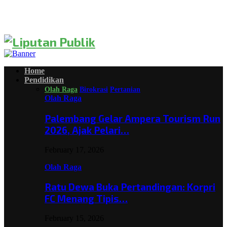
Home
Pendidikan
Olah Raga
Birokrasi
Pertanian
Olah Raga
Palembang Gelar Ampera Tourism Run
2026, Ajak Pelari…
February 17, 2026
Olah Raga
Ratu Dewa Buka Pertandingan: Korpri
FC Menang Tipis…
February 15, 2026