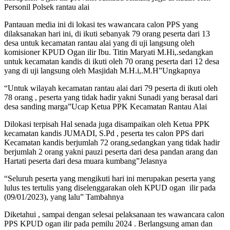
Personil Polsek rantau alai
Pantauan media ini di lokasi tes wawancara calon PPS yang
dilaksanakan hari ini, di ikuti sebanyak 79 orang peserta dari 13
desa untuk kecamatan rantau alai yang di uji langsung oleh
komisioner KPUD Ogan ilir Ibu. Titin Maryati M.Hi,.sedangkan
untuk kecamatan kandis di ikuti oleh 70 orang peserta dari 12 desa
yang di uji langsung oleh Masjidah M.H.i,.M.H”Ungkapnya
“Untuk wilayah kecamatan rantau alai dari 79 peserta di ikuti oleh
78 orang , peserta yang tidak hadir yakni Sunadi yang berasal dari
desa sanding marga”Ucap Ketua PPK Kecamatan Rantau Alai
Dilokasi terpisah Hal senada juga disampaikan oleh Ketua PPK
kecamatan kandis JUMADI, S.Pd , peserta tes calon PPS dari
Kecamatan kandis berjumlah 72 orang,sedangkan yang tidak hadir
berjumlah 2 orang yakni pauzi peserta dari desa pandan arang dan
Hartati peserta dari desa muara kumbang”Jelasnya
“Seluruh peserta yang mengikuti hari ini merupakan peserta yang
lulus tes tertulis yang diselenggarakan oleh KPUD ogan
ilir pada
(09/01/2023), yang lalu” Tambahnya
Diketahui , sampai dengan selesai pelaksanaan tes wawancara calon
PPS KPUD ogan ilir pada pemilu 2024 . Berlangsung aman dan