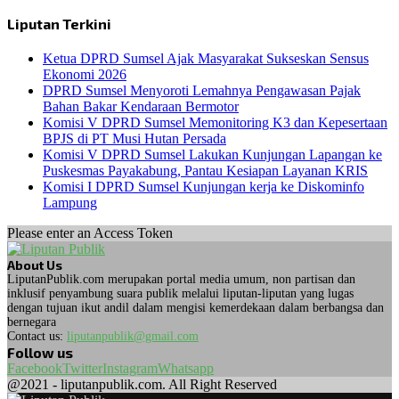
Liputan Terkini
Ketua DPRD Sumsel Ajak Masyarakat Sukseskan Sensus
Ekonomi 2026
DPRD Sumsel Menyoroti Lemahnya Pengawasan Pajak
Bahan Bakar Kendaraan Bermotor
Komisi V DPRD Sumsel Memonitoring K3 dan Kepesertaan
BPJS di PT Musi Hutan Persada
Komisi V DPRD Sumsel Lakukan Kunjungan Lapangan ke
Puskesmas Payakabung, Pantau Kesiapan Layanan KRIS
Komisi I DPRD Sumsel Kunjungan kerja ke Diskominfo
Lampung
Please enter an Access Token
About Us
LiputanPublik.com merupakan portal media umum, non partisan dan
inklusif penyambung suara publik melalui liputan-liputan yang lugas
dengan tujuan ikut andil dalam mengisi kemerdekaan dalam berbangsa dan
bernegara
Contact us:
liputanpublik@gmail.com
Follow us
Facebook
Twitter
Instagram
Whatsapp
@2021 - liputanpublik.com. All Right Reserved