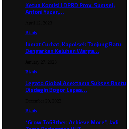
Ketua Komisi I DPRD Prov. Sumsel;
Antoni Yuzar,…
April 12, 2023
Bisnis
Jumat Curhat, Kapolsek Tanjung Batu
Dengarkan Keluhan Warga…
January 27, 2023
Bisnis
Legato Global Anextama Sukses Bantu
Disdagin Bogor Lepas…
December 29, 2022
Bisnis
“Grow To63ther, Achieve More”, Jadi
Tema Peringatan HUT…