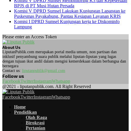
Komisi V DPRD Sumsel Memonitoring K3 dan Kepesertaan
BPJS di PT Musi Hutan Persada
Komisi V DPRD Sumsel Lakukan Kunjungan Lapangan ke
Puskesmas Payakabung, Pantau Kesiapan Layanan KRIS
Komisi I DPRD Sumsel Kunjungan kerja ke Diskominfo
Lampung
Please enter an Access Token
About Us
LiputanPublik.com merupakan portal media umum, non partisan dan
inklusif penyambung suara publik melalui liputan-liputan yang lugas
dengan tujuan ikut andil dalam mengisi kemerdekaan dalam berbangsa dan
bernegara
Contact us:
liputanpublik@gmail.com
Follow us
Facebook
Twitter
Instagram
Whatsapp
@2021 - liputanpublik.com. All Right Reserved
Facebook
Twitter
Instagram
Whatsapp
Home
Pendidikan
Olah Raga
Birokrasi
Pertanian