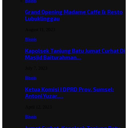
Bisnis
Grand Opening Madame Caffe & Resto
Lubuklinggau
August 11, 2023
Bisnis
Kapolsek Tanjung Batu Jumat Curhat Di
Masjid Baiturahman…
July 7, 2023
Bisnis
Ketua Komisi I DPRD Prov. Sumsel;
Antoni Yuzar,…
April 12, 2023
Bisnis