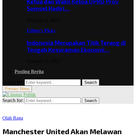
Ketua dan Wakil Ketua DPRD Prov
Sumsel Hadiri…
February 6, 2023
Editor's Picks
Indonesia Merupakan Titik Terang di
Tengah Kesuraman Ekonomi…
October 19, 2022
Posting Berita
Search for:
Search
Primary Menu
Search for:
Search
Olah Raga
Manchester United Akan Melawan