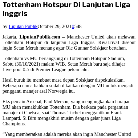
Tottenham Hotspur Di Lanjutan Liga
Inggris
by
Liputan Publik
October 29, 2021
0
548
Jakarta,
LiputanPublik.com
– Manchester United akan melawan
Tottenham Hotspur di lanjutan Liga Inggris. Rival-rival disebut
ingin Setan Merah menang agar Ole Gunnar Solskjaer bertahan.
Tottenham vs MU berlangsung di Tottenham Hotspur Stadium,
Sabtu (30/10/2021) malam WIB. Setan Merah baru saja dihajar
Liverpool 0-5 di Premier League pekan lalu.
Hasil buruk itu membuat masa depan Solskjaer dispekulasikan.
Beberapa nama bahkan sudah dikaitkan dengan MU untuk menjadi
pengganti manajer asal Norwegia itu.
Eks pemain Arsenal, Paul Merson, yang mengungkapkan harapan
MU akan menaklukkan Tottenham. Dia berkaca pada pergantian
manajer di Chelsea, saat Thomas Tuchel menggantikan Frank
Lampard. Si Biru mengakhiri musim dengan gelar juara Liga
Champions.
“Yang memberatkan adalah mereka akan ingin Manchester United