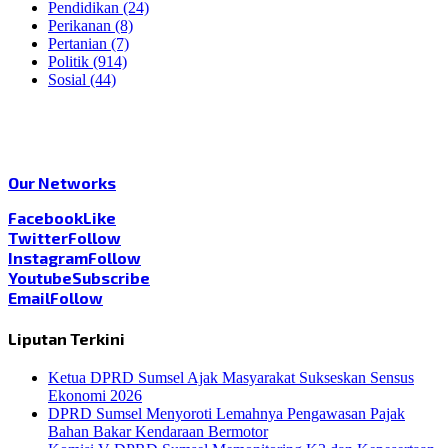
Pendidikan
(24)
Perikanan
(8)
Pertanian
(7)
Politik
(914)
Sosial
(44)
Our Networks
Facebook
Like
Twitter
Follow
Instagram
Follow
Youtube
Subscribe
Email
Follow
Liputan Terkini
Ketua DPRD Sumsel Ajak Masyarakat Sukseskan Sensus
Ekonomi 2026
DPRD Sumsel Menyoroti Lemahnya Pengawasan Pajak
Bahan Bakar Kendaraan Bermotor