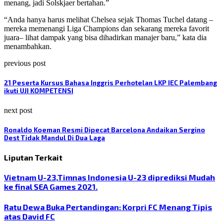
menang, jadi Solskjaer bertahan.”
“Anda hanya harus melihat Chelsea sejak Thomas Tuchel datang –
mereka memenangi Liga Champions dan sekarang mereka favorit
juara– lihat dampak yang bisa dihadirkan manajer baru,” kata dia
menambahkan.
previous post
21 Peserta Kursus Bahasa Inggris Perhotelan LKP IEC Palembang
ikuti UJI KOMPETENSI
next post
Ronaldo Koeman Resmi Dipecat Barcelona Andaikan Sergino
Dest Tidak Mandul Di Dua Laga
Liputan Terkait
Vietnam U-23,Timnas Indonesia U-23 diprediksi Mudah
ke final SEA Games 2021.
Ratu Dewa Buka Pertandingan: Korpri FC Menang Tipis
atas David FC