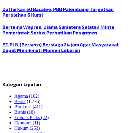
Daftarkan 50 Bacaleg, PBB Palembang Targetkan
Perolehan 6 Kursi
Bertemu Wapres, Ulama Sumatera Selatan Minta
Pemerintah Serius Perhatikan Pesantren
PT PLN (Persero) Bersiaga 24 jam Agar Masyarakat
Dapat Menikmati Momen Lebaran
Kategori Liputan
Agama
(102)
Berita
(1,776)
Birokrasi
(411)
Bisnis
(18)
Editor's Picks
(22)
Ekonomi
(11)
Hukum
(253)