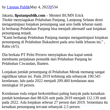
by
Liputan Publik
May 4, 2022
0
534
Jakarta,
liputanpublik.com
– Menteri BUMN Erick
Thohir menyiagakan Pelabuhan Panjang, Lampung Selatan demi
mengantisipasi lonjakan penumpang saat arus balik lebaran nanti.
Ia berharap Pelabuhan Panjang bisa menjadi alternatif saat lonjakan
penumpang terjadi.
“Kami berharap Pelabuhan Panjang mampu mengantisipasi lonjakan
penumpang di Pelabuhan Bakauheni pada arus balik lebaran ini,” ,
Rabu (4/5).
Dia berkata PT Pelni Persero menyiapkan dua kapal untuk
membantu perjalanan pemudik dari Pelabuhan Panjang ke
Pelabuhan Ciwandan, Banten.
Lonjakan jumlah penumpang di Pelabuhan Merak memang sangat
signifikan tahun ini. Pada 2019 terhitung ada sebanyak 190.545
kendaraan, lalu pada 2022 menjadi 209.460 kendaraan atau
meningkat 10 persen.
Kendaraan roda empat berkontribusi paling banyak pada kenaikan
jumlah kendaraan dari 88.626 unit pada 2019 menjadi 112.139 unit
pada 2022. Ada lonjakan sebesar 27 persen dari 2019. Sementara itu
kenaikan penumpang tercatat sebanyak 2,5 persen.