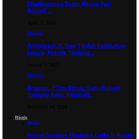
Diwilkumnya Team Rimau Puri
Polsek…
April 17, 2025
Hukum
Antisipasi 3C Dan Tindak Kejahatan
lainya, Polsek Tanjung…
January 5, 2025
Hukum
Bravoo…! Tim Rimau Batu Polsek
Tanjung Batu, Kembali…
November 14, 2024
Bisnis
Bisnis
Grand Opening Madame Caffe & Resto