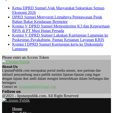
Ketua DPRD Sumsel Ajak Masyarakat Sukseskan Sensus
Ekonomi 2026
DPRD Sumsel Menyoroti Lemahnya Pengawasan Pajak
Bahan Bakar Kendaraan Bermotor
Komisi V DPRD Sumsel Memonitoring K3 dan Kepesertaan
BPJS di PT Musi Hutan Persada
Komisi V DPRD Sumsel Lakukan Kunjungan Lapangan ke
Puskesmas Payakabung, Pantau Kesiapan Layanan KRIS
Komisi I DPRD Sumsel Kunjungan kerja ke Diskominfo
Lampung
Please enter an Access Token
About Us
LiputanPublik.com merupakan portal media umum, non partisan dan
inklusif penyambung suara publik melalui liputan-liputan yang lugas
dengan tujuan ikut andil dalam mengisi kemerdekaan dalam berbangsa dan
bernegara
Contact us:
liputanpublik@gmail.com
Follow us
Facebook
Twitter
Instagram
Whatsapp
@2021 - liputanpublik.com. All Right Reserved
Facebook
Twitter
Instagram
Whatsapp
Home