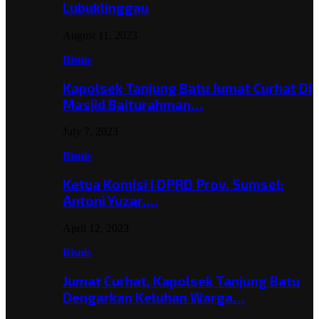
Lubuklinggau
August 11, 2023
Bisnis
Kapolsek Tanjung Batu Jumat Curhat Di
Masjid Baiturahman…
July 7, 2023
Bisnis
Ketua Komisi I DPRD Prov. Sumsel;
Antoni Yuzar,…
April 12, 2023
Bisnis
Jumat Curhat, Kapolsek Tanjung Batu
Dengarkan Keluhan Warga…