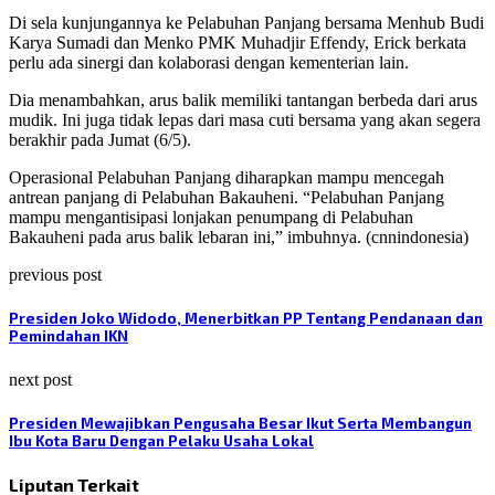
Di sela kunjungannya ke Pelabuhan Panjang bersama Menhub Budi
Karya Sumadi dan Menko PMK Muhadjir Effendy, Erick berkata
perlu ada sinergi dan kolaborasi dengan kementerian lain.
Dia menambahkan, arus balik memiliki tantangan berbeda dari arus
mudik. Ini juga tidak lepas dari masa cuti bersama yang akan segera
berakhir pada Jumat (6/5).
Operasional Pelabuhan Panjang diharapkan mampu mencegah
antrean panjang di Pelabuhan Bakauheni. “Pelabuhan Panjang
mampu mengantisipasi lonjakan penumpang di Pelabuhan
Bakauheni pada arus balik lebaran ini,” imbuhnya. (cnnindonesia)
previous post
Presiden Joko Widodo, Menerbitkan PP Tentang Pendanaan dan
Pemindahan IKN
next post
Presiden Mewajibkan Pengusaha Besar Ikut Serta Membangun
Ibu Kota Baru Dengan Pelaku Usaha Lokal
Liputan Terkait