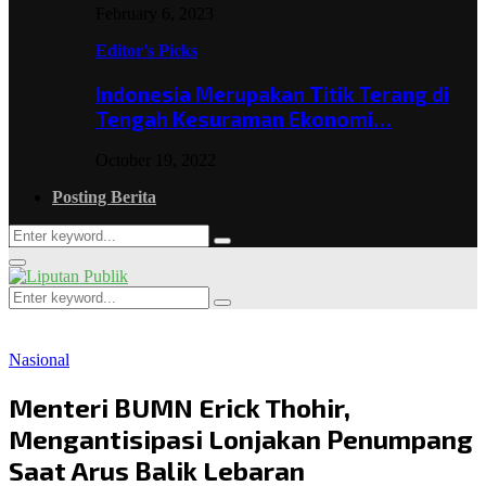
February 6, 2023
Editor's Picks
Indonesia Merupakan Titik Terang di
Tengah Kesuraman Ekonomi…
October 19, 2022
Posting Berita
Search
Search
for:
Primary
Menu
Search
Search
for:
Nasional
Menteri BUMN Erick Thohir,
Mengantisipasi Lonjakan Penumpang
Saat Arus Balik Lebaran