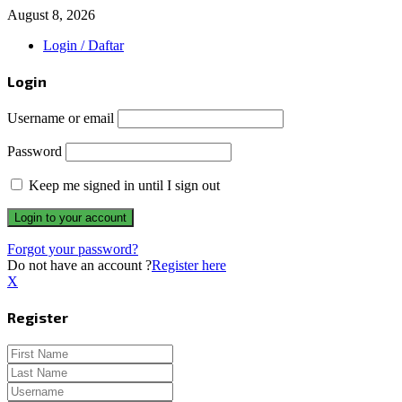
Facebook
Twitter
Instagram
Whatsapp
August 8, 2026
Login / Daftar
Login
Username or email
Password
Keep me signed in until I sign out
Forgot your password?
Do not have an account ?
Register here
X
Register