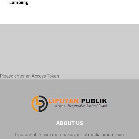
Lampung
Please enter an Access Token
ABOUT US
LiputanPublik.com merupakan portal media umum, non