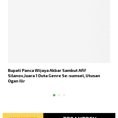
Bupati Panca Wijaya Akbar Sambut Afif
2
Silanov,Juara 1 Duta Genre Se-sumsel, Utusan
I
Ogan Ilir