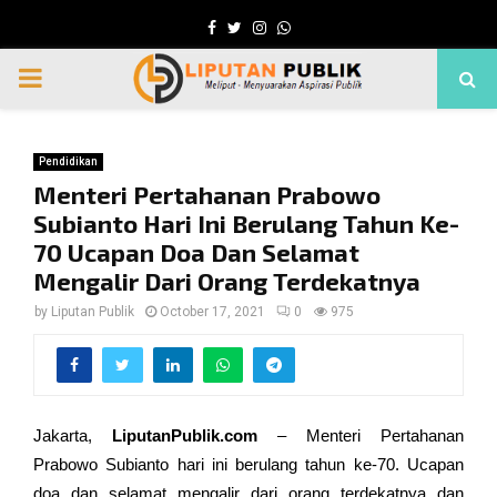
Facebook
Twitter
Instagram
Whatsapp
PRIMARY
MENU
Pendidikan
Menteri Pertahanan Prabowo
Subianto Hari Ini Berulang Tahun Ke-
70 Ucapan Doa Dan Selamat
Mengalir Dari Orang Terdekatnya
by
Liputan Publik
October 17, 2021
0
975
Jakarta,
LiputanPublik.com
– Menteri Pertahanan
Prabowo Subianto hari ini berulang tahun ke-70. Ucapan
doa dan selamat mengalir dari orang terdekatnya dan