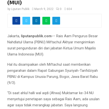
(MUI)
by
Liputan Publik
March 9, 2022
0
604
Jakarta,
liputanpublik.com-
– Rais Aam Pengurus Besar
Nahdlatul Ulama (PBNU) Miftachul Akhyar mengirimkan
surat pengunduran diri dari jabatan Ketua Umum Majelis
Ulama Indonesia (MUI).
Hal itu disampaikan oleh Miftachul saat memberikan
pengarahan dalam Rapat Gabungan Syuriyah-Tanfidziyah
PBNU di Kampus Unusia Parung, Bogor, Jawa Barat Rabu
(9/3).
“Di saat ahlul halli wal aqdi (Ahwa) Muktamar ke-34 NU
menyetujui penetapan saya sebagai Rais Aam, ada usulan
agar saya tidak merangkap jabatan. Saya langsung