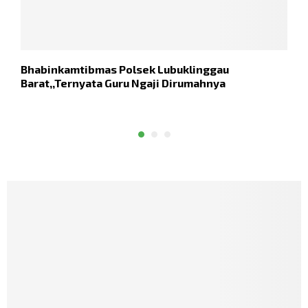
Bhabinkamtibmas Polsek Lubuklinggau
W
Barat,,Ternyata Guru Ngaji Dirumahnya
A