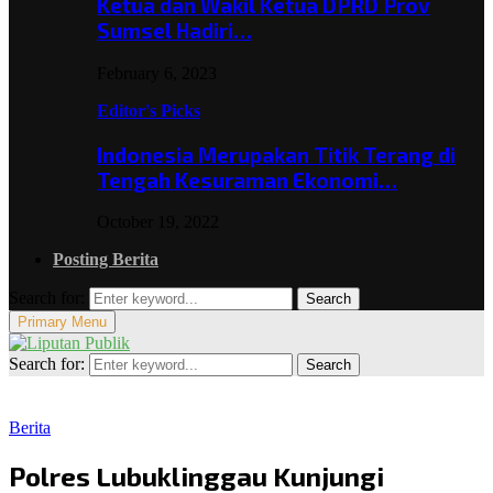
Ketua dan Wakil Ketua DPRD Prov
Sumsel Hadiri…
February 6, 2023
Editor's Picks
Indonesia Merupakan Titik Terang di
Tengah Kesuraman Ekonomi…
October 19, 2022
Posting Berita
Search for:
Search
Primary Menu
Search for:
Search
Berita
Polres Lubuklinggau Kunjungi