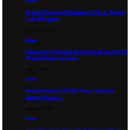
Bisnis
Grand Opening Madame Caffe & Resto
Lubuklinggau
August 11, 2023
Bisnis
Kapolsek Tanjung Batu Jumat Curhat Di
Masjid Baiturahman…
July 7, 2023
Bisnis
Ketua Komisi I DPRD Prov. Sumsel;
Antoni Yuzar,…
April 12, 2023
Bisnis