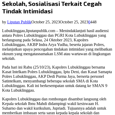
Sekolah, Sosialisasi Terkait Cegah
Tindak Intimidasi
by
Liputan Publik
October 25, 2023
October 25, 2023
0
448
Lubuklinggau,liputanpublik.com – Menindaklanjuti hasil audiensi
antara Polres Lubuklinggau dan PGRI Kota Lubuklinggau yang
berlangsung pada Selasa, 24 Oktober 2023, Kapolres
Lubuklinggau, AKBP Indra Arya Yudha, beserta jajaran Polres,
melanjutkan upaya pencegahan tindakan intimidasi yang melibatkan
oknum yang mengatasnamakan LSM atau wartawan di lingkungan
sekolah.
Pada hari ini Rabu (25/10/23), Kapolres Lubuklinggau bersama
Kasat Intelkam Polres Lubuklinggau, Iptu Deni, dan Kasat Samapta
Polres Lubuklinggau, AKP Dedi Purma Jaya, berserta personel
Satintelkam, menyambangi beberapa sekolah SMA di Kota
Lubuklinggau. Kali ini berkesempatan untuk datang ke SMAN 9
Kota Lubuklinggau.
Kapolres Lubuklinggau dan rombongan disambut langsung oleh
Kepala sekolah Ibnu Mahdi didampingi wakil kesiswaan H.
Suharno dan wakil kurikulum, Jupriadi. Tujuannya adalah untuk
memberikan imbauan serta saran kepada kepala sekolah dan