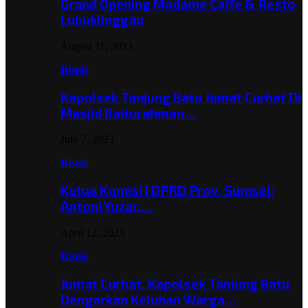
Grand Opening Madame Caffe & Resto
Lubuklinggau
August 11, 2023
Bisnis
Kapolsek Tanjung Batu Jumat Curhat Di
Masjid Baiturahman…
July 7, 2023
Bisnis
Ketua Komisi I DPRD Prov. Sumsel;
Antoni Yuzar,…
April 12, 2023
Bisnis
Jumat Curhat, Kapolsek Tanjung Batu
Dengarkan Keluhan Warga…