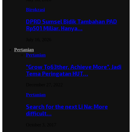
Birokrasi
DPRD Sumsel Bidik Tambahan PAD
Rp501 Miliar, Hanya…
July 16, 2026
Pertanian
Pertanian
“Grow To63ther, Achieve More”, Jadi
Tema Peringatan HUT…
December 27, 2022
Pertanian
Search for the next Li Na: More
difficult…
October 3, 2017