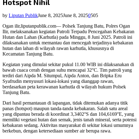
Hotspot Nihil
by
Liputan Publik
June 8, 2025
June 8, 2025
0
505
Ogan ilir,liputanpublik.com— Polsek Tanjung Batu, Polres Ogan
Ilir, melaksanakan kegiatan Patroli Terpadu Pencegahan Kebakaran
Hutan dan Lahan (Karhutla) pada Minggu, 8 Juni 2025. Patroli ini
dilaksanakan untuk memantau dan mencegah terjadinya kebakaran
hutan dan lahan di wilayah rawan karhutla, khususnya di
Kecamatan Tanjung Batu.
Kegiatan yang dimulai sekitar pukul 11.00 WIB ini dilaksanakan di
bawah cuaca cerah dengan suhu mencapai 32°C. Tim patroli yang
terdiri dari Aipda M. Situmpul, Aipda Anton, dan Bripka Eru
Syafrudin menyusuri lokasi-lokasi yang dianggap rawan,
berdasarkan peta kerawanan karhutla di wilayah hukum Polsek
Tanjung Batu.
Dari hasil pemantauan di lapangan, tidak ditemukan adanya titik
panas (hotspot) maupun tanda-tanda kebakaran. Salah satu areal
yang dipantau berada di koordinat 3,3402°S dan 104,6169°E, yang
memiliki vegetasi hutan dan semak, jenis tanah mineral, serta potensi
kebakaran sedang. Aktivitas masyarakat di sekitar lokasi umumnya
berkebun, dengan ketersediaan sumber air berupa rawa.