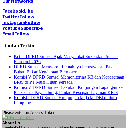
Our Networks
Facebook
Like
Twitter
Follow
Instagram
Follow
Youtube
Subscribe
Email
Follow
Liputan Terkini
Ketua DPRD Sumsel Ajak Masyarakat Sukseskan Sensus
Ekonomi 2026
DPRD Sumsel Menyoroti Lemahnya Pengawasan Pajak
Bahan Bakar Kendaraan Bermotor
Komisi V DPRD Sumsel Memonitoring K3 dan Kepesertaan
BPJS di PT Musi Hutan Persada
Komisi V DPRD Sumsel Lakukan Kunjungan Lapangan ke
Puskesmas Payakabung, Pantau Kesiapan Layanan KRIS
Komisi I DPRD Sumsel Kunjungan kerja ke Diskominfo
Lampung
Please enter an Access Token
About Us
LiputanPublik.com merupakan portal media umum, non partisan dan