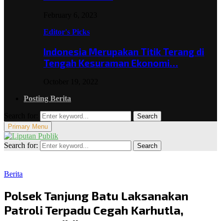
February 6, 2023
Editor's Picks
Indonesia Merupakan Titik Terang di
Tengah Kesuraman Ekonomi…
October 19, 2022
Posting Berita
Search for:
Search
Primary Menu
Search for:
Search
Berita
Polsek Tanjung Batu Laksanakan
Patroli Terpadu Cegah Karhutla,