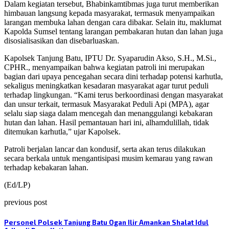
Dalam kegiatan tersebut, Bhabinkamtibmas juga turut memberikan
himbauan langsung kepada masyarakat, termasuk menyampaikan
larangan membuka lahan dengan cara dibakar. Selain itu, maklumat
Kapolda Sumsel tentang larangan pembakaran hutan dan lahan juga
disosialisasikan dan disebarluaskan.
Kapolsek Tanjung Batu, IPTU Dr. Syaparudin Akso, S.H., M.Si.,
CPHR., menyampaikan bahwa kegiatan patroli ini merupakan
bagian dari upaya pencegahan secara dini terhadap potensi karhutla,
sekaligus meningkatkan kesadaran masyarakat agar turut peduli
terhadap lingkungan. “Kami terus berkoordinasi dengan masyarakat
dan unsur terkait, termasuk Masyarakat Peduli Api (MPA), agar
selalu siap siaga dalam mencegah dan menanggulangi kebakaran
hutan dan lahan. Hasil pemantauan hari ini, alhamdulillah, tidak
ditemukan karhutla,” ujar Kapolsek.
Patroli berjalan lancar dan kondusif, serta akan terus dilakukan
secara berkala untuk mengantisipasi musim kemarau yang rawan
terhadap kebakaran lahan.
(Ed/LP)
previous post
Personel Polsek Tanjung Batu Ogan Ilir Amankan Shalat Idul