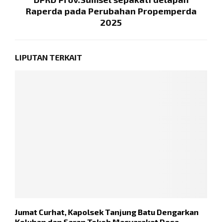
Raperda pada Perubahan Propemperda
2025
LIPUTAN TERKAIT
Jumat Curhat, Kapolsek Tanjung Batu Dengarkan
S
Keluhan dan Saran Tokoh Masyarakat Desa
R