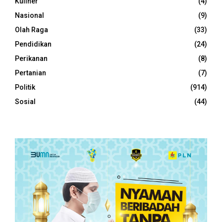
Kuliner
(4)
Nasional
(9)
Olah Raga
(33)
Pendidikan
(24)
Perikanan
(8)
Pertanian
(7)
Politik
(914)
Sosial
(44)