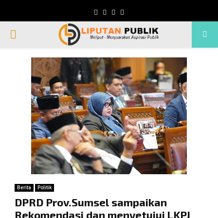
Facebook
Twitter
Instagram
Whatsapp
PRIMARY
MENU
Berita
Politik
DPRD Prov.Sumsel sampaikan
Rekomendasi dan menyetujui LKPJ