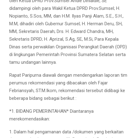
oleh Ketua DPRD Prov.Sumsel Andie Dinialdie, SE
didampingi oleh para Wakil Ketua DPRD Prov.Sumsel; H.
Nopianto, S.Sos, MM, dan H.M. Ilyas Panji Alam, S.E., S.H.,
M.M, dihadiri oleh Gubernur Sumsel; H. Herman Deru, SH,
MM, Sekretaris Daerah; Drs. H. Edward Chandra, MH,
Sekretaris DPRD; H. Aprizal, S.Ag, SE, M.Si, Para Kepala
Dinas serta perwakilan Organisasi Perangkat Daerah (OPD)
di lingkungan Pemerintah Provinsi Sumatera Selatan serta
tamu undangan lainnya.
Rapat Paripurna diawali dengan mendengarkan laporan tim
perumus rekomendasi yang dibacakan oleh Fajar
Febriansyah, ST.M.Ikom, rekomendasi tersebut didibagi ke
beberapa bidang sebagai berikut :
*1. BIDANG PEMERINTAHAN* Diantaranya
merekomendasikan:
1. Dalam hal pengamanan data /dokumen yang berkaitan