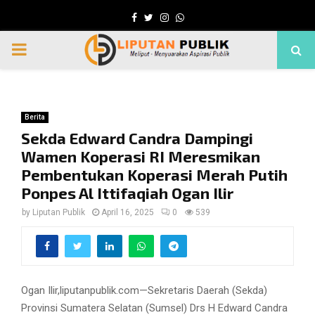
Facebook
Twitter
Instagram
Whatsapp
PRIMARY
MENU
Berita
Sekda Edward Candra Dampingi
Wamen Koperasi RI Meresmikan
Pembentukan Koperasi Merah Putih
Ponpes Al Ittifaqiah Ogan Ilir
by
Liputan Publik
April 16, 2025
0
539
Ogan Ilir,liputanpublik.com—Sekretaris Daerah (Sekda)
Provinsi Sumatera Selatan (Sumsel) Drs H Edward Candra