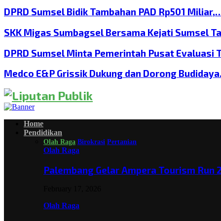
DPRD Sumsel Bidik Tambahan PAD Rp501 Miliar,
SKK Migas Sumbagsel Bersama Kejati Sumsel T
DPRD Sumsel Minta Pemerintah Pusat Evaluasi 
Medco E&P Grissik Dukung dan Dorong Budiday
Home
Pendidikan
Olah Raga
Birokrasi
Pertanian
Olah Raga
Palembang Gelar Ampera Tourism Run 2
February 17, 2026
Olah Raga