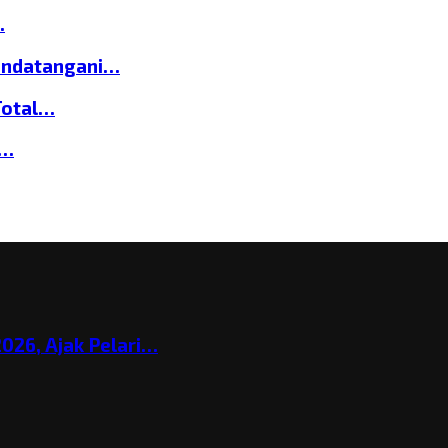
…
andatangani…
Total…
a…
026, Ajak Pelari…