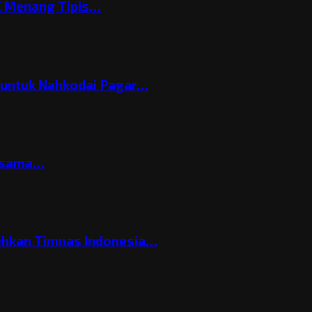
C Menang Tipis…
h untuk Nahkodai Pagar…
ersama…
ehkan Timnas Indonesia…