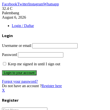
Facebook
Twitter
Instagram
Whatsapp
32.4
C
Palembang
August 6, 2026
Login / Daftar
Login
Username or email
Password
Keep me signed in until I sign out
Forgot your password?
Do not have an account ?
Register here
X
Register