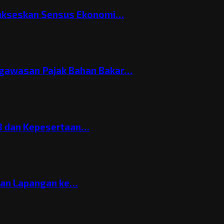
Sukseskan Sensus Ekonomi…
gawasan Pajak Bahan Bakar…
3 dan Kepesertaan…
gan Lapangan ke…