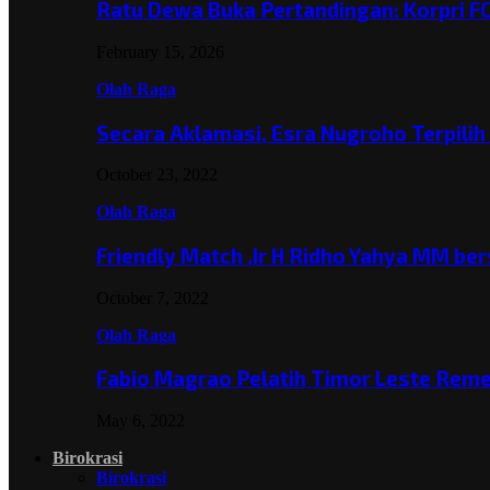
Ratu Dewa Buka Pertandingan: Korpri F
February 15, 2026
Olah Raga
Secara Aklamasi, Esra Nugroho Terpili
October 23, 2022
Olah Raga
Friendly Match ,Ir H Ridho Yahya MM b
October 7, 2022
Olah Raga
Fabio Magrao Pelatih Timor Leste Rem
May 6, 2022
Birokrasi
Birokrasi