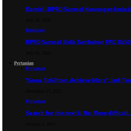
Komisi I DPRD Sumsel Kunjungan kerja 
July 18, 2026
Birokrasi
DPRD Sumsel Bidik Tambahan PAD Rp501
July 16, 2026
Pertanian
Pertanian
“Grow To63ther, Achieve More”, Jadi T
December 27, 2022
Pertanian
Search for the next Li Na: More difficul
October 3, 2017