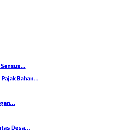
n Sensus…
 Pajak Bahan…
ngan…
atas Desa…