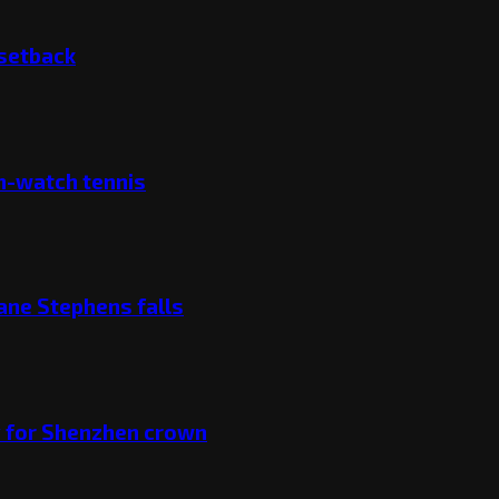
 setback
ch-watch tennis
ane Stephens falls
v for Shenzhen crown