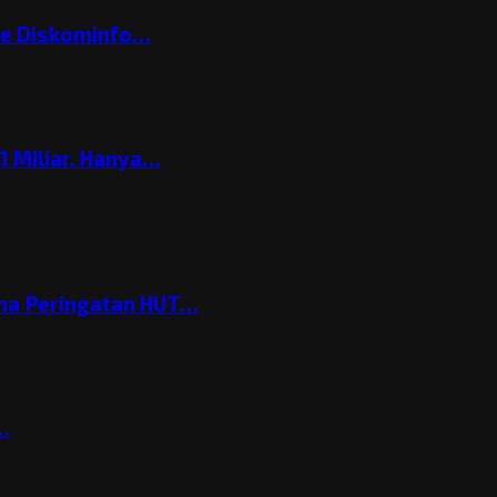
ke Diskominfo…
 Miliar, Hanya…
ema Peringatan HUT…
t…