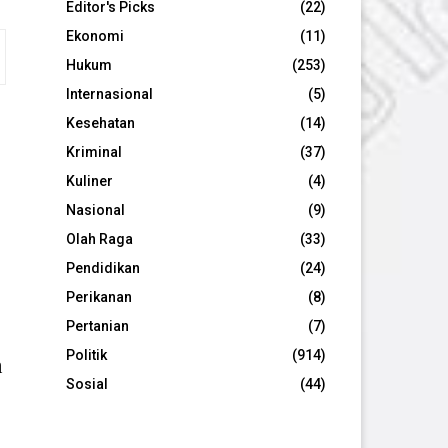
Editor's Picks
(22)
Ekonomi
(11)
Hukum
(253)
Internasional
(5)
Kesehatan
(14)
Kriminal
(37)
Kuliner
(4)
Nasional
(9)
Olah Raga
(33)
Pendidikan
(24)
Perikanan
(8)
Pertanian
(7)
Politik
(914)
n
Sosial
(44)