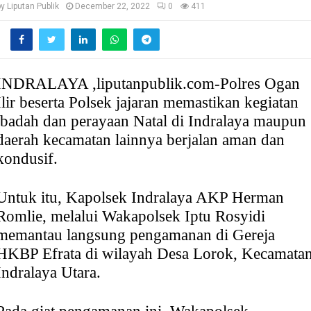
by
Liputan Publik
December 22, 2022
0
411
INDRALAYA ,liputanpublik.com-Polres Ogan
Ilir beserta Polsek jajaran memastikan kegiatan
ibadah dan perayaan Natal di Indralaya maupun
daerah kecamatan lainnya berjalan aman dan
kondusif.
Untuk itu, Kapolsek Indralaya AKP Herman
Romlie, melalui Wakapolsek Iptu Rosyidi
memantau langsung pengamanan di Gereja
HKBP Efrata di wilayah Desa Lorok, Kecamata
Indralaya Utara.