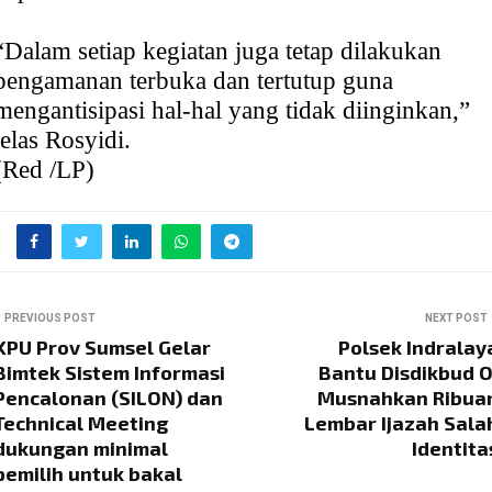
“Dalam setiap kegiatan juga tetap dilakukan
pengamanan terbuka dan tertutup guna
mengantisipasi hal-hal yang tidak diinginkan,”
jelas Rosyidi.
(Red /LP)
PREVIOUS POST
NEXT POST
KPU Prov Sumsel Gelar
Polsek Indralay
Bimtek Sistem Informasi
Bantu Disdikbud O
Pencalonan (SILON) dan
Musnahkan Ribua
Technical Meeting
Lembar Ijazah Sala
dukungan minimal
Identita
pemilih untuk bakal