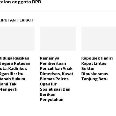
calon anggota DPD
LIPUTAN TERKAIT
Diduga Rugikan
Ramainya
Kapolsek Hadiri
Negara Ratusan
Pemberitaan
Rapat Lintas
Juta, Kadinkes
Penculikan Anak
Sektor
Ogan Ilir : Itu
Dimedsos, Kasat
Dipuskesmas
Ranah Hukum
Binmas Polres
Tanjung Batu
Kami Tak
Ogan Ilir
Mengerti
Sosialisasi Dan
Berikan
Penyuluhan