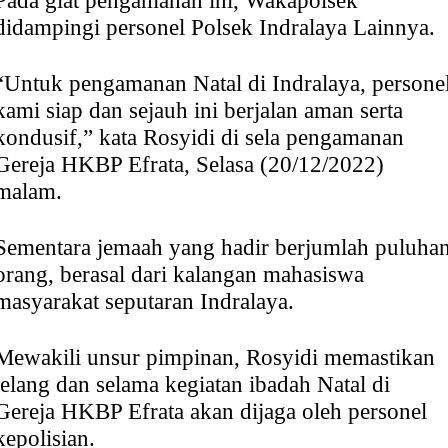
Pada giat pengamanan ini, Wakapolsek
didampingi personel Polsek Indralaya Lainnya.
“Untuk pengamanan Natal di Indralaya, persone
kami siap dan sejauh ini berjalan aman serta
kondusif,” kata Rosyidi di sela pengamanan
Gereja HKBP Efrata, Selasa (20/12/2022)
malam.
Sementara jemaah yang hadir berjumlah puluha
orang, berasal dari kalangan mahasiswa
masyarakat seputaran Indralaya.
Mewakili unsur pimpinan, Rosyidi memastikan
jelang dan selama kegiatan ibadah Natal di
Gereja HKBP Efrata akan dijaga oleh personel
kepolisian.