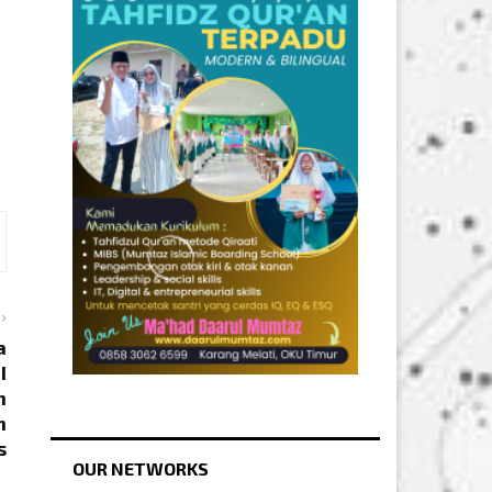
a
I
n
h
s
OUR NETWORKS