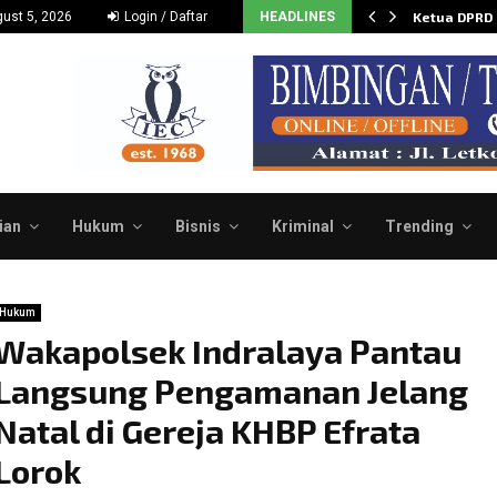
Dukung dan Dorong Budidaya…
ust 5, 2026
Login / Daftar
HEADLINES
Ketua DPRD
ian
Hukum
Bisnis
Kriminal
Trending
Hukum
Wakapolsek Indralaya Pantau
Langsung Pengamanan Jelang
Natal di Gereja KHBP Efrata
Lorok