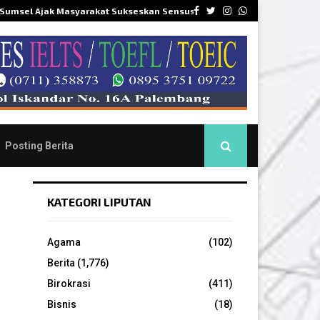
Facebook
Twitter
Instagram
Whatsapp
 Sumsel Ajak Masyarakat Sukseskan Sensus…
DPR
Posting Berita
KATEGORI LIPUTAN
Agama
(102)
Berita
(1,776)
Birokrasi
(411)
Bisnis
(18)