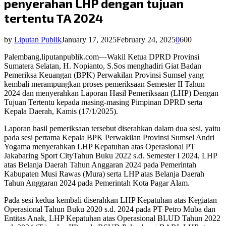
penyerahan LHP dengan tujuan
tertentu TA 2024
by
Liputan Publik
January 17, 2025
February 24, 2025
0
600
Palembang,liputanpublik.com—Wakil Ketua DPRD Provinsi
Sumatera Selatan, H. Nopianto, S.Sos menghadiri Giat Badan
Pemeriksa Keuangan (BPK) Perwakilan Provinsi Sumsel yang
kembali merampungkan proses pemeriksaan Semester II Tahun
2024 dan menyerahkan Laporan Hasil Pemeriksaan (LHP) Dengan
Tujuan Tertentu kepada masing-masing Pimpinan DPRD serta
Kepala Daerah, Kamis (17/1/2025).
Laporan hasil pemeriksaan tersebut diserahkan dalam dua sesi, yaitu
pada sesi pertama Kepala BPK Perwakilan Provinsi Sumsel Andri
Yogama menyerahkan LHP Kepatuhan atas Operasional PT
Jakabaring
Sport City
Tahun Buku 2022 s.d. Semester I 2024, LHP
atas Belanja Daerah Tahun Anggaran 2024 pada Pemerintah
Kabupaten Musi Rawas (Mura) serta LHP atas Belanja Daerah
Tahun Anggaran 2024 pada Pemerintah Kota Pagar Alam.
Pada sesi kedua kembali diserahkan LHP Kepatuhan atas Kegiatan
Operasional Tahun Buku 2020 s.d. 2024 pada PT Petro Muba dan
Entitas Anak, LHP Kepatuhan atas Operasional BLUD Tahun 2022