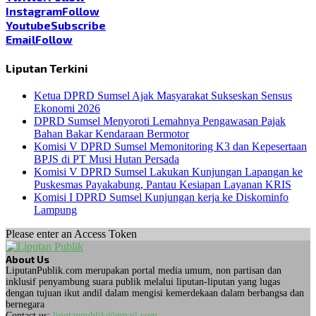
Instagram
Follow
Youtube
Subscribe
Email
Follow
Liputan Terkini
Ketua DPRD Sumsel Ajak Masyarakat Sukseskan Sensus
Ekonomi 2026
DPRD Sumsel Menyoroti Lemahnya Pengawasan Pajak
Bahan Bakar Kendaraan Bermotor
Komisi V DPRD Sumsel Memonitoring K3 dan Kepesertaan
BPJS di PT Musi Hutan Persada
Komisi V DPRD Sumsel Lakukan Kunjungan Lapangan ke
Puskesmas Payakabung, Pantau Kesiapan Layanan KRIS
Komisi I DPRD Sumsel Kunjungan kerja ke Diskominfo
Lampung
Please enter an Access Token
About Us
LiputanPublik.com merupakan portal media umum, non partisan dan
inklusif penyambung suara publik melalui liputan-liputan yang lugas
dengan tujuan ikut andil dalam mengisi kemerdekaan dalam berbangsa dan
bernegara
Contact us:
liputanpublik@gmail.com