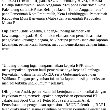
s.d. 2024 (Triwulan III) pada RSUD Palembang BARI, LHP atas
Belanja Infrastruktur Tahun Anggaran 2024 pada Pemerintah Kota
Palembang serta LHP atas Belanja Daerah Tahun Anggaran 2024
pada Pemerintah Kota Prabumulih, Kota Lubuklinggau, Pemerintah
Kabupaten Musi Banyuasin (Muba) dan Pemerintah Kabupaten
Muara Enim.
Dijelaskan Andri Yogama, Undang-Undang memberikan
kewenangan kepada BPK untuk melaksanakan pemeriksaan atas
pengelolaan keuangan negara, baik berupa pemeriksaan atas laporan
keuangan, pemeriksaan kinerja, maupun pemeriksaan dengan tujuan
tertentu.
“Undang-undang juga mengamanatkan kepada BPK untuk
menyampaikan laporan hasil pemeriksaannya kepada Lembaga
Perwakilan, dalam hal ini DPRD, serta Gubernur/Bupati dan
Walikota. Dengan penyerahan ini, maka laporan hasil pemeriksaan
menjadi terbuka untuk umum,” jelasnya.
Dilanjutkan Andri, pemeriksaan ini bertujuan untuk menilai dengan
keyakinan yang memadai apakah pengelolaan operasional PT
Jakabaring
Sport City
, PT Petro Muba serta Entitas Anak
Perusahaan dan pengelolaan operasional RSUD Palembang BARI
telah dilaksanakan sesuai ketentuan peraturan perundang-undangan