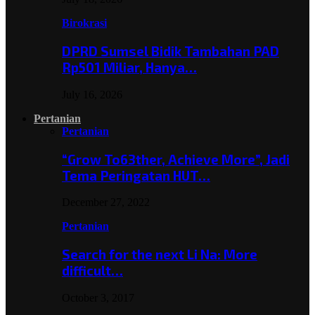
Birokrasi
DPRD Sumsel Bidik Tambahan PAD
Rp501 Miliar, Hanya…
July 16, 2026
Pertanian
Pertanian
“Grow To63ther, Achieve More”, Jadi
Tema Peringatan HUT…
December 27, 2022
Pertanian
Search for the next Li Na: More
difficult…
October 3, 2017