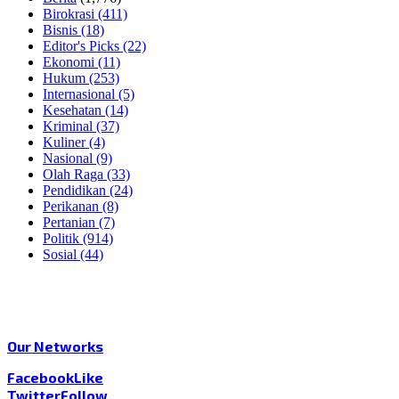
Birokrasi
(411)
Bisnis
(18)
Editor's Picks
(22)
Ekonomi
(11)
Hukum
(253)
Internasional
(5)
Kesehatan
(14)
Kriminal
(37)
Kuliner
(4)
Nasional
(9)
Olah Raga
(33)
Pendidikan
(24)
Perikanan
(8)
Pertanian
(7)
Politik
(914)
Sosial
(44)
Our Networks
Facebook
Like
Twitter
Follow