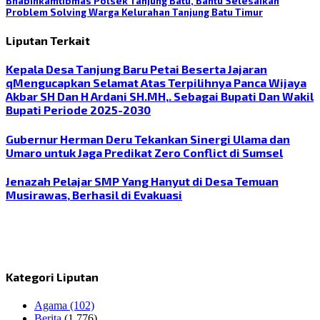
Bhabinkamtibmas Polsek Tanjung Batu, Bantu Selesaikan
Problem Solving Warga Kelurahan Tanjung Batu Timur
Liputan Terkait
Kepala Desa Tanjung Baru Petai Beserta Jajaran
qMengucapkan Selamat Atas Terpilihnya Panca Wijaya
Akbar SH Dan H Ardani SH.MH,. Sebagai Bupati Dan Wakil
Bupati Periode 2025-2030
Gubernur Herman Deru Tekankan Sinergi Ulama dan
Umaro untuk Jaga Predikat Zero Conflict di Sumsel
Jenazah Pelajar SMP Yang Hanyut di Desa Temuan
Musirawas, Berhasil di Evakuasi
Kategori Liputan
Agama
(102)
Berita
(1,776)