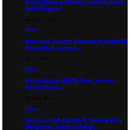
Grand Opening Madame Caffe & Resto
Lubuklinggau
August 11, 2023
Bisnis
Kapolsek Tanjung Batu Jumat Curhat Di
Masjid Baiturahman…
July 7, 2023
Bisnis
Ketua Komisi I DPRD Prov. Sumsel;
Antoni Yuzar,…
April 12, 2023
Bisnis
Jumat Curhat, Kapolsek Tanjung Batu
Dengarkan Keluhan Warga…