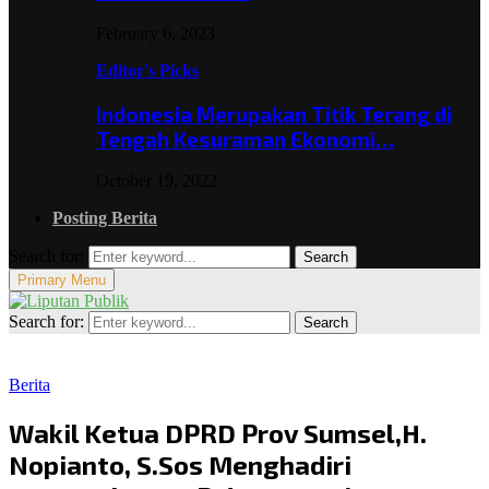
February 6, 2023
Editor's Picks
Indonesia Merupakan Titik Terang di
Tengah Kesuraman Ekonomi…
October 19, 2022
Posting Berita
Search for:
Search
Primary Menu
Search for:
Search
Berita
Wakil Ketua DPRD Prov Sumsel,H.
Nopianto, S.Sos Menghadiri