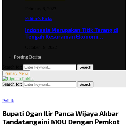
February 6, 2023
Editor's Picks
Indonesia Merupakan Titik Terang di
Tengah Kesuraman Ekonomi…
October 19, 2022
Posting Berita
Search for:
Search
Primary Menu
Search for:
Search
Politik
Bupati Ogan Ilir Panca Wijaya Akbar
Tandatangaini MOU Dengan Pemkot