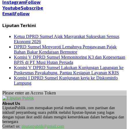
Instagram
Follow
Youtube
Subscribe
Email
Follow
Liputan Terkini
Ketua DPRD Sumsel Ajak Masyarakat Sukseskan Sensus
Ekonomi 2026
DPRD Sumsel Menyoroti Lemahnya Pengawasan Pajak
Bahan Bakar Kendaraan Bermotor
Komisi V DPRD Sumsel Memonitoring K3 dan Kepesertaan
BPJS di PT Musi Hutan Persada
Komisi V DPRD Sumsel Lakukan Kunjungan Lapangan ke
Puskesmas Payakabung, Pantau Kesiapan Layanan KRIS
Komisi I DPRD Sumsel Kunjungan kerja ke Diskominfo
Lampung
Please enter an Access Token
About Us
LiputanPublik.com merupakan portal media umum, non partisan dan
inklusif penyambung suara publik melalui liputan-liputan yang lugas
dengan tujuan ikut andil dalam mengisi kemerdekaan dalam berbangsa dan
bernegara
Contact us:
liputanpublik@gmail.com