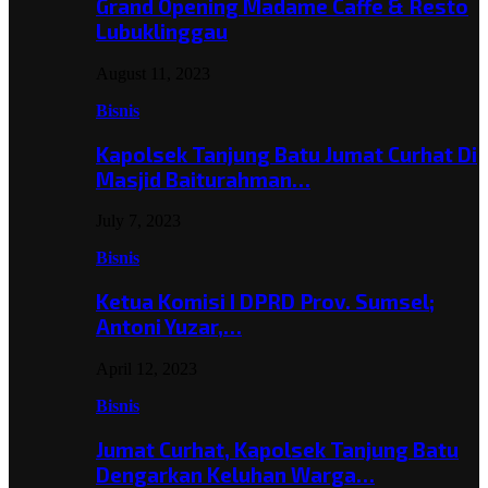
Grand Opening Madame Caffe & Resto
Lubuklinggau
August 11, 2023
Bisnis
Kapolsek Tanjung Batu Jumat Curhat Di
Masjid Baiturahman…
July 7, 2023
Bisnis
Ketua Komisi I DPRD Prov. Sumsel;
Antoni Yuzar,…
April 12, 2023
Bisnis
Jumat Curhat, Kapolsek Tanjung Batu
Dengarkan Keluhan Warga…