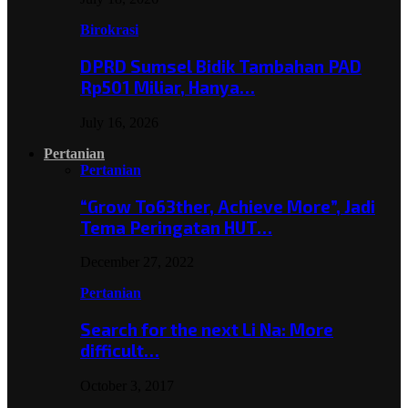
Birokrasi
DPRD Sumsel Bidik Tambahan PAD
Rp501 Miliar, Hanya…
July 16, 2026
Pertanian
Pertanian
“Grow To63ther, Achieve More”, Jadi
Tema Peringatan HUT…
December 27, 2022
Pertanian
Search for the next Li Na: More
difficult…
October 3, 2017