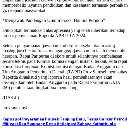
memperbaiki layanan pendidikan dan kesehatan termasuk perbaikan
gizi kepada masyarakat.
*Menjawab Pandangan Umum Fraksi Hanura Perindo*
Diucapkan terimakasih atas apresiasi yang telah diberikan terhadap
proses penyusunan Raperda APBD TA 2024.
Setelah penyampaian jawaban Gubernur tersebut dan masing-
masing juru bicara fraksi menganggap jawaban itu telah memenuhi
harapan, Rapat Paripurna di skors untuk selanjutnya pembahasan
secara teknis pada Komisi-komisi dengan instansi terkait, serta rapat
konsultasi Pimpinan Komisi-komisi dengan Badan Anggaran dan
Tim Anggaran Pemerintah Daerah (TAPD) Prov.Sumsel membahas
Raperda dimaksud yang laporan hasil pembahasannya akan
disampaikan oleh Badan Anggaran pada Rapat Paripurna LXIX
(69) pembicaraan tingkat dua mendatang.
(DA/LP)
previous post
Kapospol Payaraman Polsek Tanjung Batu, Terus Gencar Patroli
Mitigasi Dan Sambang Desa Antisipasi Bahaya Kathutbunla