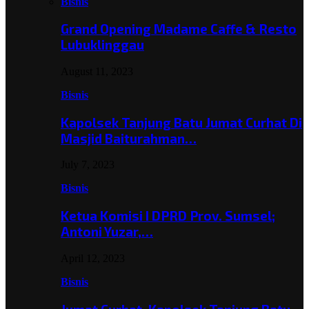
Bisnis
Grand Opening Madame Caffe & Resto
Lubuklinggau
August 11, 2023
Bisnis
Kapolsek Tanjung Batu Jumat Curhat Di
Masjid Baiturahman…
July 7, 2023
Bisnis
Ketua Komisi I DPRD Prov. Sumsel;
Antoni Yuzar,…
April 12, 2023
Bisnis