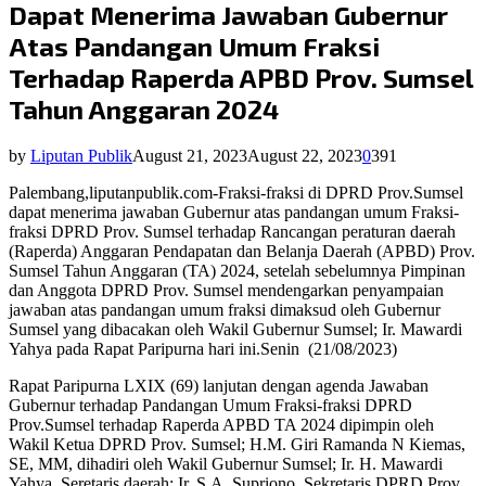
Dapat Menerima Jawaban Gubernur
Atas Pandangan Umum Fraksi
Terhadap Raperda APBD Prov. Sumsel
Tahun Anggaran 2024
by
Liputan Publik
August 21, 2023
August 22, 2023
0
391
Palembang,liputanpublik.com-Fraksi-fraksi di DPRD Prov.Sumsel
dapat menerima jawaban Gubernur atas pandangan umum Fraksi-
fraksi DPRD Prov. Sumsel terhadap Rancangan peraturan daerah
(Raperda) Anggaran Pendapatan dan Belanja Daerah (APBD) Prov.
Sumsel Tahun Anggaran (TA) 2024, setelah sebelumnya Pimpinan
dan Anggota DPRD Prov. Sumsel mendengarkan penyampaian
jawaban atas pandangan umum fraksi dimaksud oleh Gubernur
Sumsel yang dibacakan oleh Wakil Gubernur Sumsel; Ir. Mawardi
Yahya pada Rapat Paripurna hari ini.Senin
(21/08/2023)
Rapat Paripurna LXIX (69) lanjutan dengan agenda Jawaban
Gubernur terhadap Pandangan Umum Fraksi-fraksi DPRD
Prov.Sumsel terhadap Raperda APBD TA 2024 dipimpin oleh
Wakil Ketua DPRD Prov. Sumsel; H.M. Giri Ramanda N Kiemas,
SE, MM, dihadiri oleh Wakil Gubernur Sumsel; Ir. H. Mawardi
Yahya, Seretaris daerah; Ir. S.A. Supriono, Sekretaris DPRD Prov.