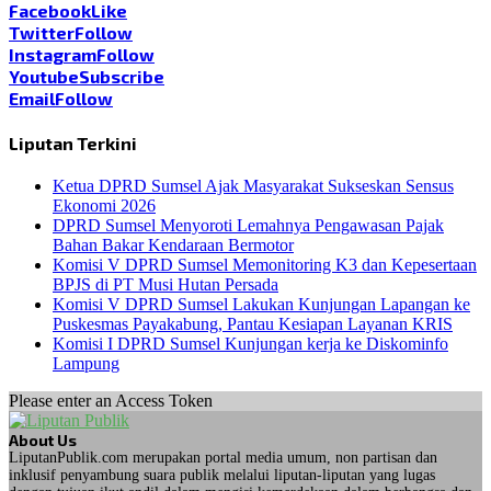
Facebook
Like
Twitter
Follow
Instagram
Follow
Youtube
Subscribe
Email
Follow
Liputan Terkini
Ketua DPRD Sumsel Ajak Masyarakat Sukseskan Sensus
Ekonomi 2026
DPRD Sumsel Menyoroti Lemahnya Pengawasan Pajak
Bahan Bakar Kendaraan Bermotor
Komisi V DPRD Sumsel Memonitoring K3 dan Kepesertaan
BPJS di PT Musi Hutan Persada
Komisi V DPRD Sumsel Lakukan Kunjungan Lapangan ke
Puskesmas Payakabung, Pantau Kesiapan Layanan KRIS
Komisi I DPRD Sumsel Kunjungan kerja ke Diskominfo
Lampung
Please enter an Access Token
About Us
LiputanPublik.com merupakan portal media umum, non partisan dan
inklusif penyambung suara publik melalui liputan-liputan yang lugas