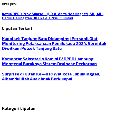
next post
Ketua DPRD Prov Sumsel Hj. R.A. Anita Noeringhati, SH., MH.,
Hadiri Peringatan HUT ke-61 PWRI Sumsel
Liputan Terkait
Kapolsek Tanjung Batu Didampingi Personil Giat
Monitoring Pelaksanaan Pemilukada 2024, Serentak
Diwilkum Polsek Tanjung Batu
Komentar Sekretaris Komisi IV DPRD Lampung
Mengenai Buruknya Sistem Drainase Perkotaan
Surprise di Ultah Ke-48 PJ Walikota Lubuklinggau,
Alhamdulillah Anak Anak Berkumpul
Kategori Liputan