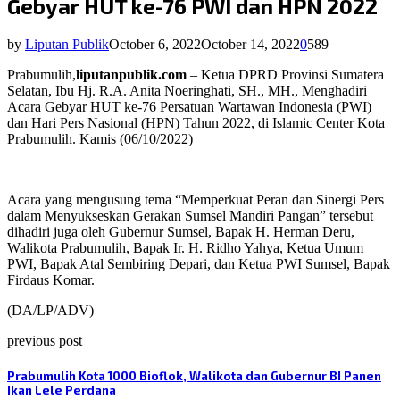
Gebyar HUT ke-76 PWI dan HPN 2022
by
Liputan Publik
October 6, 2022
October 14, 2022
0
589
Prabumulih,
liputanpublik.com
– Ketua DPRD Provinsi Sumatera
Selatan, Ibu Hj. R.A. Anita Noeringhati, SH., MH., Menghadiri
Acara Gebyar HUT ke-76 Persatuan Wartawan Indonesia (PWI)
dan Hari Pers Nasional (HPN) Tahun 2022, di Islamic Center Kota
Prabumulih. Kamis (06/10/2022)
Acara yang mengusung tema “Memperkuat Peran dan Sinergi Pers
dalam Menyukseskan Gerakan Sumsel Mandiri Pangan” tersebut
dihadiri juga oleh Gubernur Sumsel, Bapak H. Herman Deru,
Walikota Prabumulih, Bapak Ir. H. Ridho Yahya, Ketua Umum
PWI, Bapak Atal Sembiring Depari, dan Ketua PWI Sumsel, Bapak
Firdaus Komar.
(DA/LP/ADV)
previous post
Prabumulih Kota 1000 Bioflok, Walikota dan Gubernur BI Panen
Ikan Lele Perdana