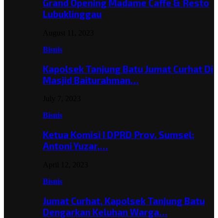
Grand Opening Madame Caffe & Resto
Lubuklinggau
August 11, 2023
Bisnis
Kapolsek Tanjung Batu Jumat Curhat Di
Masjid Baiturahman…
July 7, 2023
Bisnis
Ketua Komisi I DPRD Prov. Sumsel;
Antoni Yuzar,…
April 12, 2023
Bisnis
Jumat Curhat, Kapolsek Tanjung Batu
Dengarkan Keluhan Warga…