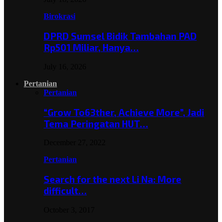
Birokrasi
DPRD Sumsel Bidik Tambahan PAD
Rp501 Miliar, Hanya…
July 16, 2026
Pertanian
Pertanian
“Grow To63ther, Achieve More”, Jadi
Tema Peringatan HUT…
December 27, 2022
Pertanian
Search for the next Li Na: More
difficult…
October 3, 2017