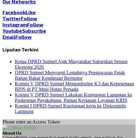
Our Networks
Facebook
Like
Twitter
Follow
Instagram
Follow
Youtube
Subscribe
Email
Follow
Liputan Terkini
Ketua DPRD Sumsel Ajak Masyarakat Sukseskan Sensus
Ekonomi 2026
DPRD Sumsel Menyoroti Lemahnya Pengawasan Pajak
Bahan Bakar Kendaraan Bermotor
Komisi V DPRD Sumsel Memonitoring K3 dan Kepesertaan
BPJS di PT Musi Hutan Persada
Komisi V DPRD Sumsel Lakukan Kunjungan Lapangan ke
Puskesmas Payakabung, Pantau Kesiapan Layanan KRIS
Komisi I DPRD Sumsel Kunjungan kerja ke Diskominfo
Lampung
Please enter an Access Token
About Us
LiputanPublik.com merupakan portal media umum, non partisan dan