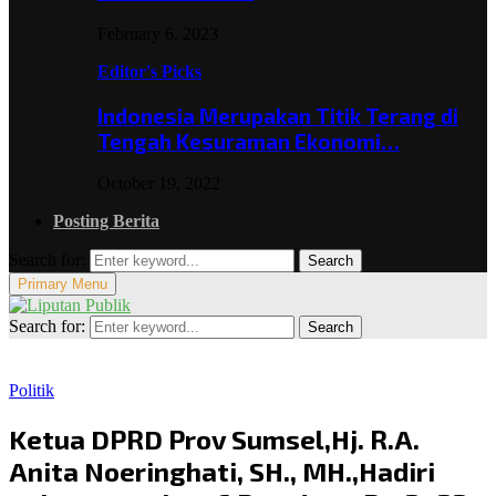
February 6, 2023
Editor's Picks
Indonesia Merupakan Titik Terang di
Tengah Kesuraman Ekonomi…
October 19, 2022
Posting Berita
Search for:
Search
Primary Menu
Search for:
Search
Politik
Ketua DPRD Prov Sumsel,Hj. R.A.
Anita Noeringhati, SH., MH.,Hadiri