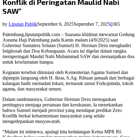
Konflik di Peringatan Maulid Nabi
SAW”
by
Liputan Publik
September 6, 2025
September 7, 2025
0
365
Palembang,liputanpublik.com – Suasana khidmat mewarnai Gedung
Asrama Haji Palembang pada Kamis malam (4/9/2025) saat
Gubernur Sumatera Selatan (Sumsel) H. Herman Deru menghadiri
Istighosah dan Doa Kebangsaan. Acara ini digelar dalam rangka
memperingati Maulid Nabi Muhammad SAW dan memanjatkan doa
untuk keselamatan bangsa.
Kegiatan tersebut diinisiasi oleh Kementerian Agama Sumsel dan
dipimpin langsung oleh H. Ikrar, S.Ag. Ribuan jamaah dari berbagai
kalangan hadir memadati lokasi, termasuk unsur Forkopimda, tokoh
agama, dan masyarakat umum.
Dalam sambutannya, Gubernur Herman Deru menegaskan
pentingnya menjaga persatuan dan kerukunan. Ia menekankan
bahwa Sumsel menjadi provinsi yang mendapat predikat Zero
Konflik berkat keharmonisan masyarakat yang selalu
mengedepankan musyawarah.
“Malam ini istimewa, apalagi kita kedatangan Ketua MPR RI.