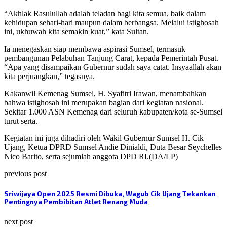
“Akhlak Rasulullah adalah teladan bagi kita semua, baik dalam
kehidupan sehari-hari maupun dalam berbangsa. Melalui istighosah
ini, ukhuwah kita semakin kuat,” kata Sultan.
Ia menegaskan siap membawa aspirasi Sumsel, termasuk
pembangunan Pelabuhan Tanjung Carat, kepada Pemerintah Pusat.
“Apa yang disampaikan Gubernur sudah saya catat. Insyaallah akan
kita perjuangkan,” tegasnya.
Kakanwil Kemenag Sumsel, H. Syafitri Irawan, menambahkan
bahwa istighosah ini merupakan bagian dari kegiatan nasional.
Sekitar 1.000 ASN Kemenag dari seluruh kabupaten/kota se-Sumsel
turut serta.
Kegiatan ini juga dihadiri oleh Wakil Gubernur Sumsel H. Cik
Ujang, Ketua DPRD Sumsel Andie Dinialdi, Duta Besar Seychelles
Nico Barito, serta sejumlah anggota DPD RI.(DA/LP)
previous post
Sriwijaya Open 2025 Resmi Dibuka, Wagub Cik Ujang Tekankan
Pentingnya Pembibitan Atlet Renang Muda
next post