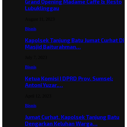
Grand Opening Madame Caffe & Resto
Lubuklinggau
August 11, 2023
Bisnis
Kapolsek Tanjung Batu Jumat Curhat Di
Masjid Baiturahman…
July 7, 2023
Bisnis
Ketua Komisi I DPRD Prov. Sumsel;
Antoni Yuzar,…
April 12, 2023
Bisnis
Jumat Curhat, Kapolsek Tanjung Batu
Dengarkan Keluhan Warga…