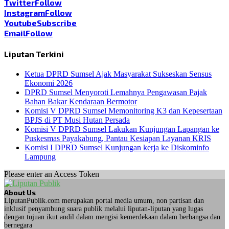
Twitter
Follow
Instagram
Follow
Youtube
Subscribe
Email
Follow
Liputan Terkini
Ketua DPRD Sumsel Ajak Masyarakat Sukseskan Sensus
Ekonomi 2026
DPRD Sumsel Menyoroti Lemahnya Pengawasan Pajak
Bahan Bakar Kendaraan Bermotor
Komisi V DPRD Sumsel Memonitoring K3 dan Kepesertaan
BPJS di PT Musi Hutan Persada
Komisi V DPRD Sumsel Lakukan Kunjungan Lapangan ke
Puskesmas Payakabung, Pantau Kesiapan Layanan KRIS
Komisi I DPRD Sumsel Kunjungan kerja ke Diskominfo
Lampung
Please enter an Access Token
About Us
LiputanPublik.com merupakan portal media umum, non partisan dan
inklusif penyambung suara publik melalui liputan-liputan yang lugas
dengan tujuan ikut andil dalam mengisi kemerdekaan dalam berbangsa dan
bernegara