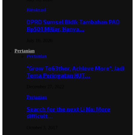
Birokrasi
DPRD Sumsel Bidik Tambahan PAD
Rp501 Miliar, Hanya…
July 16, 2026
Pertanian
Pertanian
“Grow To63ther, Achieve More”, Jadi
Tema Peringatan HUT…
December 27, 2022
Pertanian
Search for the next Li Na: More
difficult…
October 3, 2017