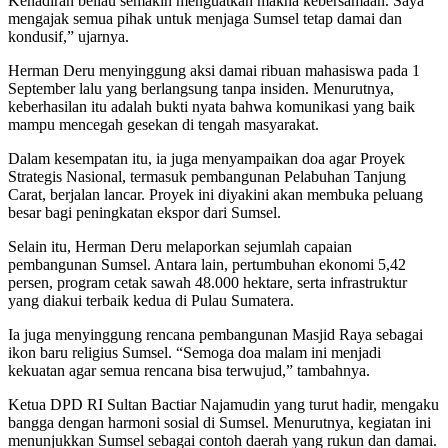
Kehadiran beliau semakin menguatkan makna kebersamaan. Saya
mengajak semua pihak untuk menjaga Sumsel tetap damai dan
kondusif,” ujarnya.
Herman Deru menyinggung aksi damai ribuan mahasiswa pada 1
September lalu yang berlangsung tanpa insiden. Menurutnya,
keberhasilan itu adalah bukti nyata bahwa komunikasi yang baik
mampu mencegah gesekan di tengah masyarakat.
Dalam kesempatan itu, ia juga menyampaikan doa agar Proyek
Strategis Nasional, termasuk pembangunan Pelabuhan Tanjung
Carat, berjalan lancar. Proyek ini diyakini akan membuka peluang
besar bagi peningkatan ekspor dari Sumsel.
Selain itu, Herman Deru melaporkan sejumlah capaian
pembangunan Sumsel. Antara lain, pertumbuhan ekonomi 5,42
persen, program cetak sawah 48.000 hektare, serta infrastruktur
yang diakui terbaik kedua di Pulau Sumatera.
Ia juga menyinggung rencana pembangunan Masjid Raya sebagai
ikon baru religius Sumsel. “Semoga doa malam ini menjadi
kekuatan agar semua rencana bisa terwujud,” tambahnya.
Ketua DPD RI Sultan Bactiar Najamudin yang turut hadir, mengaku
bangga dengan harmoni sosial di Sumsel. Menurutnya, kegiatan ini
menunjukkan Sumsel sebagai contoh daerah yang rukun dan damai.