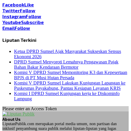
Facebook
Like
Twitter
Follow
Instagram
Follow
Youtube
Subscribe
Email
Follow
Liputan Terkini
Ketua DPRD Sumsel Ajak Masyarakat Sukseskan Sensus
Ekonomi 2026
DPRD Sumsel Menyoroti Lemahnya Pengawasan Pajak
Bahan Bakar Kendaraan Bermotor
Komisi V DPRD Sumsel Memonitoring K3 dan Kepesertaan
BPJS di PT Musi Hutan Persada
Komisi V DPRD Sumsel Lakukan Kunjungan Lapangan ke
Puskesmas Payakabung, Pantau Kesiapan Layanan KRIS
Komisi I DPRD Sumsel Kunjungan kerja ke Diskominfo
Lampung
Please enter an Access Token
About Us
LiputanPublik.com merupakan portal media umum, non partisan dan
inklusif penyambung suara publik melalui liputan-liputan yang lugas