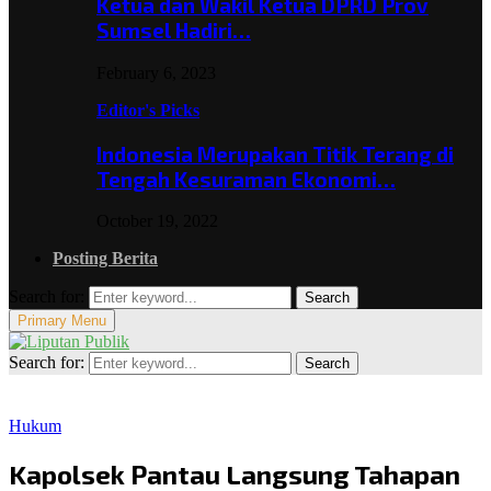
Ketua dan Wakil Ketua DPRD Prov
Sumsel Hadiri…
February 6, 2023
Editor's Picks
Indonesia Merupakan Titik Terang di
Tengah Kesuraman Ekonomi…
October 19, 2022
Posting Berita
Search for:
Search
Primary Menu
Search for:
Search
Hukum
Kapolsek Pantau Langsung Tahapan