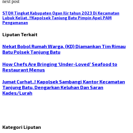
next post
STQH Tingkat Kabupaten Ogan Ilir tahun 2023 Di Kecamatan
Lubuk Keliat..!!Kapolsek Tanjung Batu Pimpin Apel PAM
Pengamanan
Liputan Terkait
Nekat Bobol Rumah Warga, (KD) Diamankan Tim Rimau
Batu Polsek Tanjung Batu
How Chefs Are Bringing ‘Under-Loved’ Seafood to
Restaurant Menus
Jumat Curhat..! Kapolsek Sambangi Kantor Kecamatan
Tanjung Batu, Dengarkan Keluhan Dan Saran
Kades/Lurah
Kategori Liputan