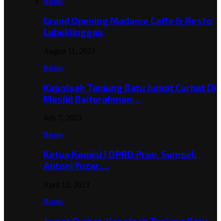
Bisnis
Grand Opening Madame Caffe & Resto
Lubuklinggau
August 11, 2023
Bisnis
Kapolsek Tanjung Batu Jumat Curhat Di
Masjid Baiturahman…
July 7, 2023
Bisnis
Ketua Komisi I DPRD Prov. Sumsel;
Antoni Yuzar,…
April 12, 2023
Bisnis