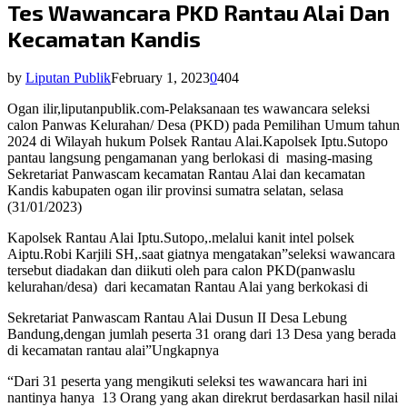
Tes Wawancara PKD Rantau Alai Dan
Kecamatan Kandis
by
Liputan Publik
February 1, 2023
0
404
Ogan ilir,liputanpublik.com-Pelaksanaan tes wawancara seleksi
calon Panwas Kelurahan/ Desa (PKD) pada Pemilihan Umum tahun
2024 di Wilayah hukum Polsek Rantau Alai.Kapolsek Iptu.Sutopo
pantau langsung pengamanan yang berlokasi di
masing-masing
Sekretariat Panwascam kecamatan Rantau Alai dan kecamatan
Kandis kabupaten ogan ilir provinsi sumatra selatan, selasa
(31/01/2023)
Kapolsek Rantau Alai Iptu.Sutopo,.melalui kanit intel polsek
Aiptu.Robi Karjili SH,.saat giatnya mengatakan”seleksi wawancara
tersebut diadakan dan diikuti oleh para calon PKD(panwaslu
kelurahan/desa)
dari kecamatan Rantau Alai yang berkokasi di
Sekretariat Panwascam Rantau Alai Dusun II Desa Lebung
Bandung,dengan jumlah peserta 31 orang dari 13 Desa yang berada
di kecamatan rantau alai”Ungkapnya
“Dari 31 peserta yang mengikuti seleksi tes wawancara hari ini
nantinya hanya
13 Orang yang akan direkrut berdasarkan hasil nilai