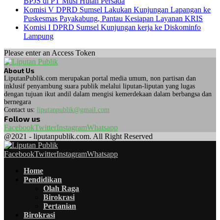
BPJS di PT Musi Hutan Persada
Komisi V DPRD Sumsel Lakukan Kunjungan Lapangan ke
Puskesmas Payakabung, Pantau Kesiapan Layanan KRIS
Komisi I DPRD Sumsel Kunjungan kerja ke Diskominfo
Lampung
Please enter an Access Token
About Us
LiputanPublik.com merupakan portal media umum, non partisan dan
inklusif penyambung suara publik melalui liputan-liputan yang lugas
dengan tujuan ikut andil dalam mengisi kemerdekaan dalam berbangsa dan
bernegara
Contact us:
liputanpublik@gmail.com
Follow us
Facebook
Twitter
Instagram
Whatsapp
@2021 - liputanpublik.com. All Right Reserved
Facebook
Twitter
Instagram
Whatsapp
Home
Pendidikan
Olah Raga
Birokrasi
Pertanian
Birokrasi