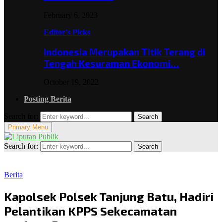
February 6, 2023
Editor's Picks
Indonesia Merupakan Titik Terang di
Tengah Kesuraman Ekonomi…
October 19, 2022
Posting Berita
Search for:
Search
Primary Menu
Search for:
Search
Berita
Kapolsek Polsek Tanjung Batu, Hadiri
Pelantikan KPPS Sekecamatan