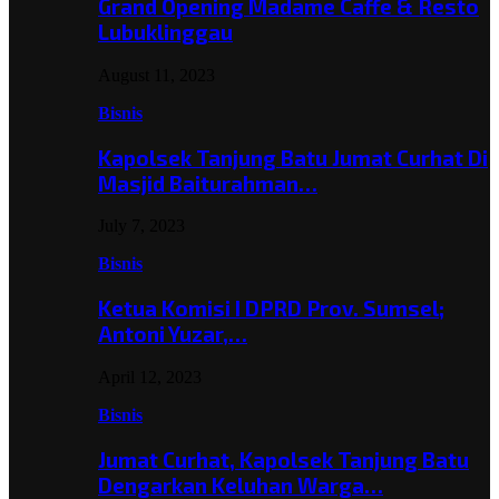
Grand Opening Madame Caffe & Resto
Lubuklinggau
August 11, 2023
Bisnis
Kapolsek Tanjung Batu Jumat Curhat Di
Masjid Baiturahman…
July 7, 2023
Bisnis
Ketua Komisi I DPRD Prov. Sumsel;
Antoni Yuzar,…
April 12, 2023
Bisnis
Jumat Curhat, Kapolsek Tanjung Batu
Dengarkan Keluhan Warga…