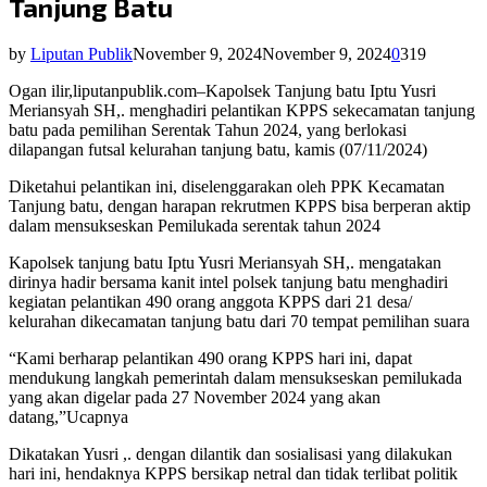
Tanjung Batu
by
Liputan Publik
November 9, 2024
November 9, 2024
0
319
Ogan ilir,liputanpublik.com–Kapolsek Tanjung batu Iptu Yusri
Meriansyah SH,. menghadiri pelantikan KPPS sekecamatan tanjung
batu pada pemilihan Serentak Tahun 2024, yang berlokasi
dilapangan futsal kelurahan tanjung batu, kamis (07/11/2024)
Diketahui pelantikan ini, diselenggarakan oleh PPK Kecamatan
Tanjung batu, dengan harapan rekrutmen KPPS bisa berperan aktip
dalam mensukseskan Pemilukada serentak tahun 2024
Kapolsek tanjung batu Iptu Yusri Meriansyah SH,. mengatakan
dirinya hadir bersama kanit intel polsek tanjung batu menghadiri
kegiatan pelantikan 490 orang anggota KPPS dari 21 desa/
kelurahan dikecamatan tanjung batu dari 70 tempat pemilihan suara
“Kami berharap pelantikan 490 orang KPPS hari ini, dapat
mendukung langkah pemerintah dalam mensukseskan pemilukada
yang akan digelar pada 27 November 2024 yang akan
datang,”Ucapnya
Dikatakan Yusri ,. dengan dilantik dan sosialisasi yang dilakukan
hari ini, hendaknya KPPS bersikap netral dan tidak terlibat politik