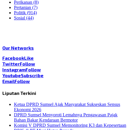
Perikanan
(8)
Pertanian
(7)
Politik
(914)
Sosial
(44)
Our Networks
Facebook
Like
Twitter
Follow
Instagram
Follow
Youtube
Subscribe
Email
Follow
Liputan Terkini
Ketua DPRD Sumsel Ajak Masyarakat Sukseskan Sensus
Ekonomi 2026
DPRD Sumsel Menyoroti Lemahnya Pengawasan Pajak
Bahan Bakar Kendaraan Bermotor
Komisi V DPRD Sumsel Memonitoring K3 dan Kepesertaan