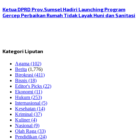
Ketua DPRD Prov.Sumsel Hadiri Launching Program
Gercep Perbaikan Rumah Tidak Layak Huni dan Sanitasi
Kategori Liputan
Agama
(102)
Berita
(1,776)
Birokrasi
(411)
Bisnis
(18)
Editor's Picks
(22)
Ekonomi
(11)
Hukum
(253)
Internasional
(5)
Kesehatan
(14)
Kriminal
(37)
Kuliner
(4)
Nasional
(9)
Olah Raga
(33)
Pendidikan
(24)