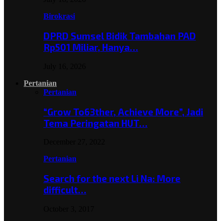
Birokrasi
DPRD Sumsel Bidik Tambahan PAD
Rp501 Miliar, Hanya…
July 16, 2026
Pertanian
Pertanian
“Grow To63ther, Achieve More”, Jadi
Tema Peringatan HUT…
December 27, 2022
Pertanian
Search for the next Li Na: More
difficult…
October 3, 2017