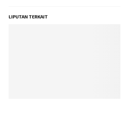
LIPUTAN TERKAIT
K
S
D