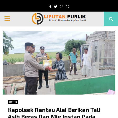
Facebook
Twitter
Instagram
Whatsapp
PRIMARY
MENU
Berita
Kapolsek Rantau Alai Berikan Tali
Asih Beras Dan Mie Instan Pada