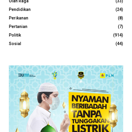
Olah Raga
(33)
Pendidikan
(24)
Perikanan
(8)
Pertanian
(7)
Politik
(914)
Sosial
(44)