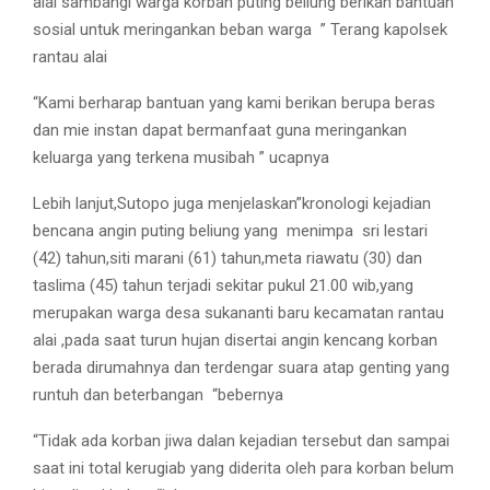
alai sambangi warga korban puting beliung berikan bantuan
sosial untuk meringankan beban warga
” Terang kapolsek
rantau alai
“Kami berharap bantuan yang kami berikan berupa beras
dan mie instan dapat bermanfaat guna meringankan
keluarga yang terkena musibah ” ucapnya
Lebih lanjut,Sutopo juga menjelaskan”kronologi kejadian
bencana angin puting beliung yang
menimpa
sri lestari
(42) tahun,siti marani (61) tahun,meta riawatu (30) dan
taslima (45) tahun terjadi sekitar pukul 21.00 wib,yang
merupakan warga desa sukananti baru kecamatan rantau
alai ,pada saat turun hujan disertai angin kencang korban
berada dirumahnya dan terdengar suara atap genting yang
runtuh dan beterbangan
“bebernya
“Tidak ada korban jiwa dalan kejadian tersebut dan sampai
saat ini total kerugiab yang diderita oleh para korban belum