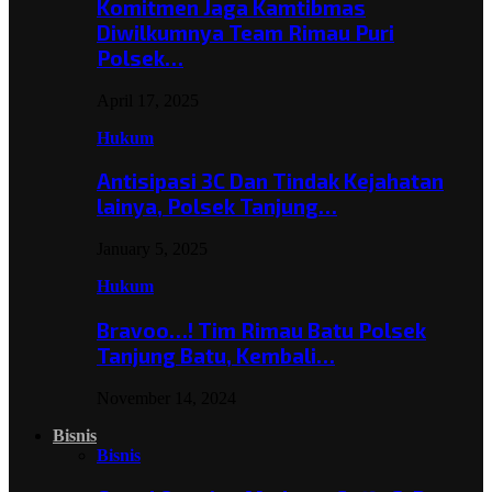
Komitmen Jaga Kamtibmas
Diwilkumnya Team Rimau Puri
Polsek…
April 17, 2025
Hukum
Antisipasi 3C Dan Tindak Kejahatan
lainya, Polsek Tanjung…
January 5, 2025
Hukum
Bravoo…! Tim Rimau Batu Polsek
Tanjung Batu, Kembali…
November 14, 2024
Bisnis
Bisnis