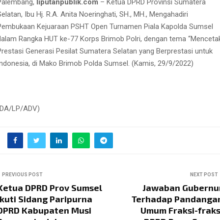
Palembang,
liputanpublik.com
– Ketua DPRD Provinsi Sumatera
Selatan, Ibu Hj. R.A. Anita Noeringhati, SH., MH., Mengahadiri
Pembukaan Kejuaraan PSHT Open Turnamen Piala Kapolda Sumsel
dalam Rangka HUT ke-77 Korps Brimob Polri, dengan tema “Menceta
Prestasi Generasi Pesilat Sumatera Selatan yang Berprestasi untuk
Indonesia, di Mako Brimob Polda Sumsel. (Kamis, 29/9/2022)
(DA/LP/ADV)
PREVIOUS POST
NEXT POST
Ketua DPRD Prov Sumsel
Jawaban Gubernu
Ikuti Sidang Paripurna
Terhadap Pandanga
DPRD Kabupaten Musi
Umum Fraksi-fraks