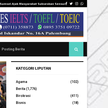
Facebook
Twitter
Instagram
Whatsapp
 Sumsel Ajak Masyarakat Sukseskan Sensus…
DPR
Posting Berita
KATEGORI LIPUTAN
Agama
(102)
Berita
(1,776)
Birokrasi
(411)
Bisnis
(18)