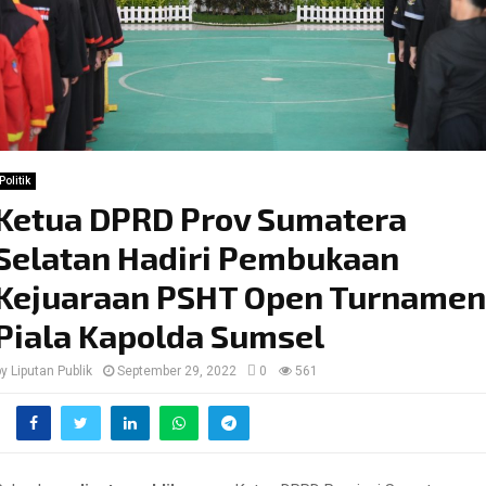
Politik
Ketua DPRD Prov Sumatera
Selatan Hadiri Pembukaan
Kejuaraan PSHT Open Turnamen
Piala Kapolda Sumsel
by
Liputan Publik
September 29, 2022
0
561