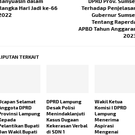
Banyuasin dalam
DPRD Prov. Sumse
Rangka Hari Jadi ke-66
Terhadap Penjelasa
2022
Gubernur Sumse
Tentang Raperd
APBD Tahun Anggara
202
LIPUTAN TERKAIT
Ucapan Selamat
DPRD Lampung
Wakil Ketua
Anggota DPRD
Desak Polisi
Komisi I DPRD
Provinsi Lampung
Menindaklanjuti
Lampung
Kepada
Kasus Dugaan
Menerima
Pelantikan Bupati
Kekerasan Verbal
Aspirasi
Dan Wakil Bupati
di SDN 1
Mengenai