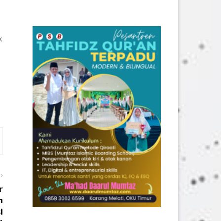
k
r
n
i