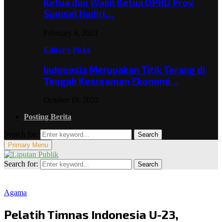
Ketua dan Wakil Ketua DPRD Prov
Sumsel Hadiri…
February 6, 2023
Editor's Picks
Indonesia Merupakan Titik Terang di
Tengah Kesuraman Ekonomi…
October 19, 2022
Posting Berita
Search for:
Search
Primary Menu
Search for:
Search
Agama
Pelatih Timnas Indonesia U-23,