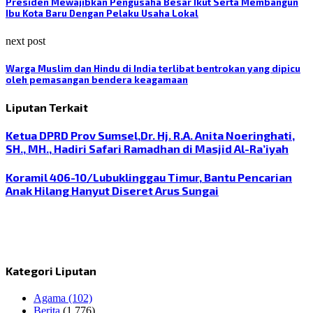
Presiden Mewajibkan Pengusaha Besar Ikut Serta Membangun
Ibu Kota Baru Dengan Pelaku Usaha Lokal
next post
Warga Muslim dan Hindu di India terlibat bentrokan yang dipicu
oleh pemasangan bendera keagamaan
Liputan Terkait
Ketua DPRD Prov Sumsel,Dr. Hj. R.A. Anita Noeringhati,
SH., MH., Hadiri Safari Ramadhan di Masjid Al-Ra’iyah
Koramil 406-10/Lubuklinggau Timur, Bantu Pencarian
Anak Hilang Hanyut Diseret Arus Sungai
Kategori Liputan
Agama
(102)
Berita
(1,776)