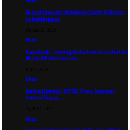
Bisnis
Grand Opening Madame Caffe & Resto
Lubuklinggau
August 11, 2023
Bisnis
Kapolsek Tanjung Batu Jumat Curhat Di
Masjid Baiturahman…
July 7, 2023
Bisnis
Ketua Komisi I DPRD Prov. Sumsel;
Antoni Yuzar,…
April 12, 2023
Bisnis