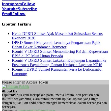
Instagram
Follow
Youtube
Subscribe
Email
Follow
Liputan Terkini
Ketua DPRD Sumsel Ajak Masyarakat Sukseskan Sensus
Ekonomi 2026
DPRD Sumsel Menyoroti Lemahnya Pengawasan Pajak
Bahan Bakar Kendaraan Bermotor
Komisi V DPRD Sumsel Memonitoring K3 dan Kepesertaan
BPJS di PT Musi Hutan Persada
Komisi V DPRD Sumsel Lakukan Kunjungan Lapangan ke
Puskesmas Payakabung, Pantau Kesiapan Layanan KRIS
Komisi I DPRD Sumsel Kunjungan kerja ke Diskominfo
Lampung
Please enter an Access Token
About Us
LiputanPublik.com merupakan portal media umum, non partisan dan
inklusif penyambung suara publik melalui liputan-liputan yang lugas
dengan tujuan ikut andil dalam mengisi kemerdekaan dalam berbangsa dan
bernegara
Contact us:
liputanpublik@gmail.com