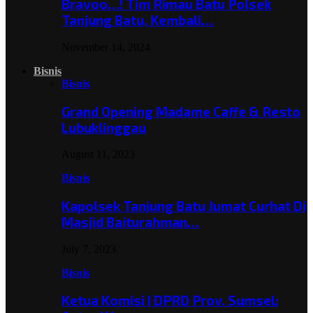
Bravoo…! Tim Rimau Batu Polsek
Tanjung Batu, Kembali…
November 14, 2024
Bisnis
Bisnis
Grand Opening Madame Caffe & Resto
Lubuklinggau
August 11, 2023
Bisnis
Kapolsek Tanjung Batu Jumat Curhat Di
Masjid Baiturahman…
July 7, 2023
Bisnis
Ketua Komisi I DPRD Prov. Sumsel;