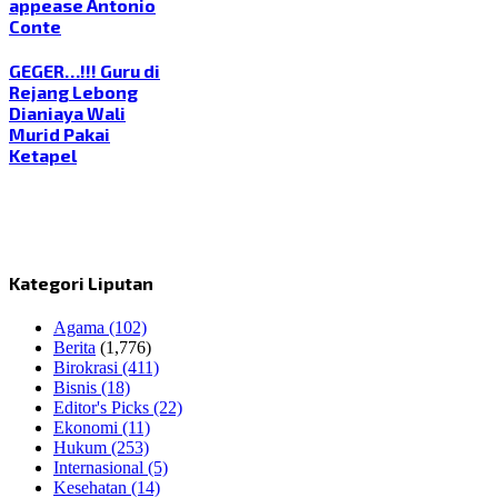
appease Antonio
Conte
GEGER…!!! Guru di
Rejang Lebong
Dianiaya Wali
Murid Pakai
Ketapel
Kategori Liputan
Agama
(102)
Berita
(1,776)
Birokrasi
(411)
Bisnis
(18)
Editor's Picks
(22)
Ekonomi
(11)
Hukum
(253)
Internasional
(5)
Kesehatan
(14)