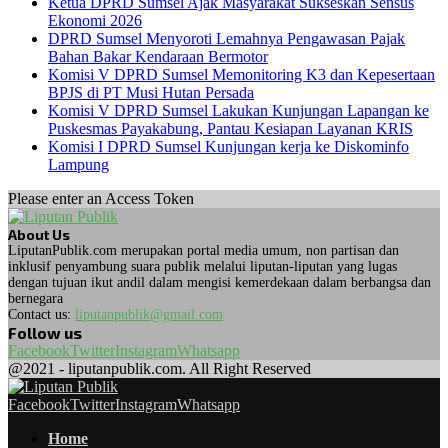
Ketua DPRD Sumsel Ajak Masyarakat Sukseskan Sensus
Ekonomi 2026
DPRD Sumsel Menyoroti Lemahnya Pengawasan Pajak
Bahan Bakar Kendaraan Bermotor
Komisi V DPRD Sumsel Memonitoring K3 dan Kepesertaan
BPJS di PT Musi Hutan Persada
Komisi V DPRD Sumsel Lakukan Kunjungan Lapangan ke
Puskesmas Payakabung, Pantau Kesiapan Layanan KRIS
Komisi I DPRD Sumsel Kunjungan kerja ke Diskominfo
Lampung
Please enter an Access Token
About Us
LiputanPublik.com merupakan portal media umum, non partisan dan
inklusif penyambung suara publik melalui liputan-liputan yang lugas
dengan tujuan ikut andil dalam mengisi kemerdekaan dalam berbangsa dan
bernegara
Contact us:
liputanpublik@gmail.com
Follow us
Facebook
Twitter
Instagram
Whatsapp
@2021 - liputanpublik.com. All Right Reserved
Facebook
Twitter
Instagram
Whatsapp
Home