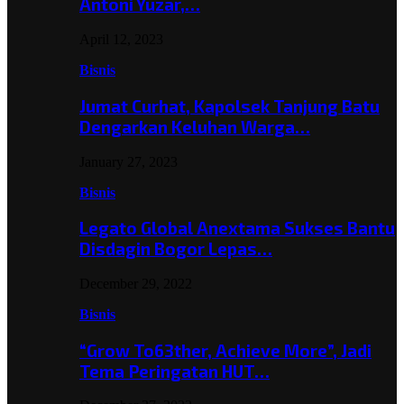
Antoni Yuzar,…
April 12, 2023
Bisnis
Jumat Curhat, Kapolsek Tanjung Batu
Dengarkan Keluhan Warga…
January 27, 2023
Bisnis
Legato Global Anextama Sukses Bantu
Disdagin Bogor Lepas…
December 29, 2022
Bisnis
“Grow To63ther, Achieve More”, Jadi
Tema Peringatan HUT…