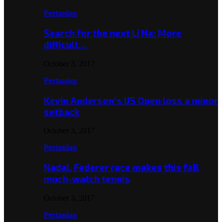
Pertanian
Search for the next Li Na: More
difficult…
October 3, 2017
Pertanian
Kevin Anderson’s US Open loss a minor
setback
October 3, 2017
Pertanian
Nadal, Federer race makes this fall
much-watch tennis
October 3, 2017
Pertanian