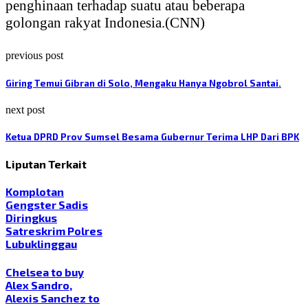
penghinaan terhadap suatu atau beberapa
golongan rakyat Indonesia.(CNN)
previous post
Giring Temui Gibran di Solo, Mengaku Hanya Ngobrol Santai.
next post
Ketua DPRD Prov Sumsel Besama Gubernur Terima LHP Dari BPK
Liputan Terkait
Komplotan
Gengster Sadis
Diringkus
Satreskrim Polres
Lubuklinggau
Chelsea to buy
Alex Sandro,
Alexis Sanchez to