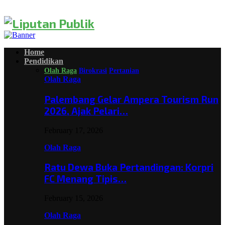
Home
Pendidikan
Olah Raga
Birokrasi
Pertanian
Olah Raga
Palembang Gelar Ampera Tourism Run
2026, Ajak Pelari…
February 17, 2026
Olah Raga
Ratu Dewa Buka Pertandingan: Korpri
FC Menang Tipis…
February 15, 2026
Olah Raga