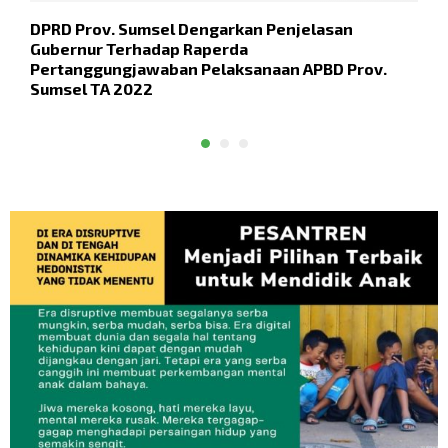
DPRD Prov. Sumsel Dengarkan Penjelasan
B
Gubernur Terhadap Raperda
P
Pertanggungjawaban Pelaksanaan APBD Prov.
T
Sumsel TA 2022