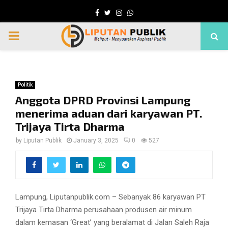
Facebook
Twitter
Instagram
Whatsapp
PRIMARY
MENU
Politik
Anggota DPRD Provinsi Lampung
menerima aduan dari karyawan PT.
Trijaya Tirta Dharma
by
Liputan Publik
January 3, 2025
0
527
Lampung, Liputanpublik.com – Sebanyak 86 karyawan PT
Trijaya Tirta Dharma perusahaan produsen air minum
dalam kemasan ‘Great’ yang beralamat di Jalan Saleh Raja