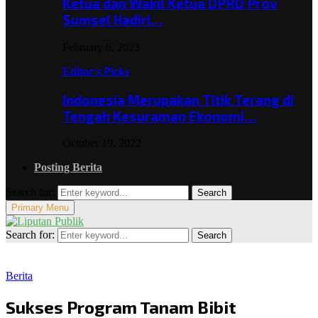
Ketua dan Wakil Ketua DPRD Prov
Sumsel Hadiri…
February 6, 2023
Editor's Picks
Indonesia Merupakan Titik Terang di
Tengah Kesuraman Ekonomi…
October 19, 2022
Posting Berita
Search for:
Search
Primary Menu
Search for:
Search
Berita
Sukses Program Tanam Bibit