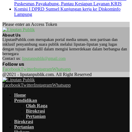
Puskesmas Payakabung, Pantau Kesiapan Layanan KRIS
Komisi I DPRD Sumsel Kunjungan kerja ke Diskominfo
Lampung
Please enter an Access Token
About Us
LiputanPublik.com merupakan portal media umum, non partisan dan
inklusif penyambung suara publik melalui liputan-liputan yang lugas
dengan tujuan ikut andil dalam mengisi kemerdekaan dalam berbangsa dan
bernegara
Contact us:
liputanpublik@gmail.com
Follow us
Facebook
Twitter
Instagram
Whatsapp
@2021 - liputanpublik.com. All Right Reserved
Facebook
Twitter
Instagram
Whatsapp
Home
Pendidikan
Olah Raga
Birokrasi
Pertanian
Birokrasi
Pertanian