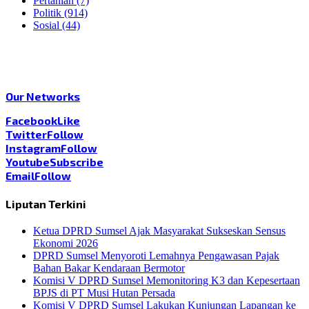
Pertanian
(7)
Politik
(914)
Sosial
(44)
Our Networks
Facebook
Like
Twitter
Follow
Instagram
Follow
Youtube
Subscribe
Email
Follow
Liputan Terkini
Ketua DPRD Sumsel Ajak Masyarakat Sukseskan Sensus
Ekonomi 2026
DPRD Sumsel Menyoroti Lemahnya Pengawasan Pajak
Bahan Bakar Kendaraan Bermotor
Komisi V DPRD Sumsel Memonitoring K3 dan Kepesertaan
BPJS di PT Musi Hutan Persada
Komisi V DPRD Sumsel Lakukan Kunjungan Lapangan ke