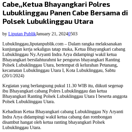
Cabe,,Ketua Bhayangkari Polres
Lubuklinggau Panen Cabe Bersama di
Polsek Lubuklinggau Utara
by
Liputan Publik
January 21, 2024
0
503
Lubuklinggau,liputanpublik.com – Dalam rangka melaksanakan
kunjungan kerja sekaligus tatap muka, Ketua Bhayangkari cabang
Lubuklinggau Ny.Aryanti Indra Arya didampingi wakil ketua
Bhayangkari bersilahturahmi ke pengurus bhayangkari Ranting
Polsek Lubuklinggau Utara, bertempat di kelurahan Petanang,
kecamatan Lubuklinggau Utara I, Kota Lubuklinggau, Sabtu
(20/1/2024)
Kegiatan yang berlangsung pukul 11.30 WIB itu, diikuti segenap
ibu Bhayangkari cabang Polres Lubuklinggau dan ketua
Bhayangkari Ranting Polsek Lubuklinggau Utara I beserta anggota
Polsek Lubuklinggau Utara.
Kehadiran Ketua Bhayangkari cabang Lubuklinggau Ny Aryanti
Indra Arya didampingi wakil ketua cabang dan rombongan
disambut hangat oleh ketua ranting bhayangkari Polsek
Lubuklinggau Utara.