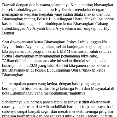
Diawali dengan doa bersama,selanjutnya Ketua ranting bhayangkari
Polsek Lubuklinggau Utara ibu Ety Denhar membuka dengan
memaparkan kegiatan kegiatan yang sudah dilaksanakan oleh ibu
Bhayangkari ranting Polsek Lubuklinggau Utara, ”Sekali lagi terima
kasih atas kunjungan dan bimbingan ketua Bhayangkari Cabang
Lubuklinggau Ny Aryanti Indra Arya selama ini,”ungkap ibu Ety
Denhar
Saat diwawancarai ketua Bhayangkari Polres Lubuklinggau Ny.
Aryanti Indra Arya mengatakan, selain kunjungan kerja tatap muka,
kita juga memiliki program kerja UMKM dan sosial, salah satunya
Ketua Bhayangkari mencanangkan penanaman bibit cabe,
”Alhamdulillah penanaman cabe ini sudah dimulai selama pada
bulan juli tahun 2023 yang lalu, Hari ini kita panen cabe bersama
ibu Bhayangkari di Polsek Lubuklinggau Utara,”ungkap ketua
Bhayangkari
Ini merupakan panen yang kedua, dengan hasil yang sangat
berlimpah ini bisa bermanfaat bagi keluarga Polri dan Masyarakat di
kota Lubuklinggau yang membutuhkan,”lanjutnya
Sebelumnya kita pernah panen tetapi hasilnya sedikit dikarenakan
cuaca yang ekstrim, dan Alhamdulillah hari ini kita panen raya, hasil
cabenya sangat banyak segar dan merah merekah, semoga program
program bermanfaat dari bhayangkari lubuklinggau seperti ini terus