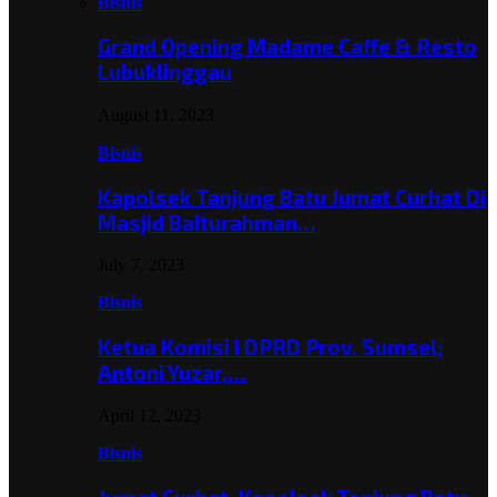
Bisnis
Grand Opening Madame Caffe & Resto
Lubuklinggau
August 11, 2023
Bisnis
Kapolsek Tanjung Batu Jumat Curhat Di
Masjid Baiturahman…
July 7, 2023
Bisnis
Ketua Komisi I DPRD Prov. Sumsel;
Antoni Yuzar,…
April 12, 2023
Bisnis