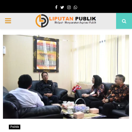
Facebook
Twitter
Instagram
Whatsapp
PRIMARY
MENU
Politik