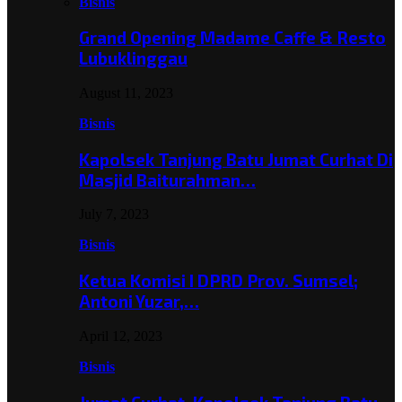
Bisnis
Grand Opening Madame Caffe & Resto
Lubuklinggau
August 11, 2023
Bisnis
Kapolsek Tanjung Batu Jumat Curhat Di
Masjid Baiturahman…
July 7, 2023
Bisnis
Ketua Komisi I DPRD Prov. Sumsel;
Antoni Yuzar,…
April 12, 2023
Bisnis