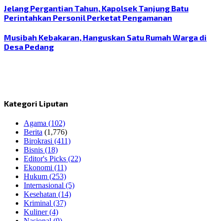
Jelang Pergantian Tahun, Kapolsek Tanjung Batu
Perintahkan Personil Perketat Pengamanan
Musibah Kebakaran, Hanguskan Satu Rumah Warga di
Desa Pedang
Kategori Liputan
Agama
(102)
Berita
(1,776)
Birokrasi
(411)
Bisnis
(18)
Editor's Picks
(22)
Ekonomi
(11)
Hukum
(253)
Internasional
(5)
Kesehatan
(14)
Kriminal
(37)
Kuliner
(4)
Nasional
(9)