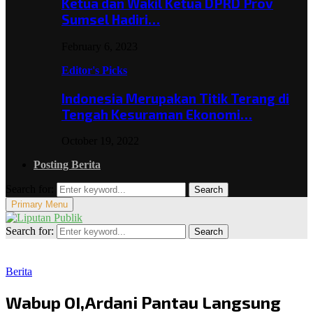
Ketua dan Wakil Ketua DPRD Prov
Sumsel Hadiri…
February 6, 2023
Editor's Picks
Indonesia Merupakan Titik Terang di
Tengah Kesuraman Ekonomi…
October 19, 2022
Posting Berita
Search for:
Search
Primary Menu
Search for:
Search
Berita
Wabup OI,Ardani Pantau Langsung