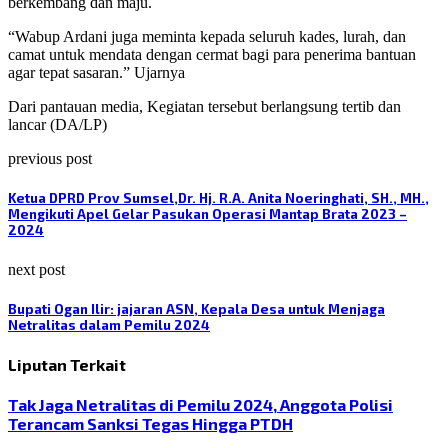
berkembang dan maju.
“Wabup Ardani juga meminta kepada seluruh kades, lurah, dan
camat untuk mendata dengan cermat bagi para penerima bantuan
agar tepat sasaran.” Ujarnya
Dari pantauan media, Kegiatan tersebut berlangsung tertib dan
lancar (DA/LP)
previous post
Ketua DPRD Prov Sumsel,Dr. Hj. R.A. Anita Noeringhati, SH., MH.,
Mengikuti Apel Gelar Pasukan Operasi Mantap Brata 2023 –
2024
next post
Bupati Ogan Ilir: jajaran ASN, Kepala Desa untuk Menjaga
Netralitas dalam Pemilu 2024
Liputan Terkait
Tak Jaga Netralitas di Pemilu 2024, Anggota Polisi
Terancam Sanksi Tegas Hingga PTDH