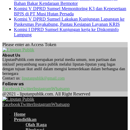
Bahan Bakar Kendaraan Bermotor
Komisi V DPRD Sumsel Memonitoring K3 dan Kepesertaan
BPJS di PT Musi Hutan Persada
Komisi V DPRD Sumsel Lakukan Kunjungan Lapangan ke
Puskesmas Payakabung, Pantau Kesiapan Layanan KRIS
Komisi I DPRD Sumsel Kunjungan kerja ke Diskominfo
Lampung
Please enter an Access Token
About Us
LiputanPublik.com merupakan portal media umum, non partisan dan
inklusif penyambung suara publik melalui liputan-liputan yang lugas
dengan tujuan ikut andil dalam mengisi kemerdekaan dalam berbangsa dan
bernegara
Contact us:
liputanpublik@gmail.com
Follow us
Facebook
Twitter
Instagram
Whatsapp
@2021 - liputanpublik.com. All Right Reserved
Facebook
Twitter
Instagram
Whatsapp
Home
Pendidikan
Olah Raga
Birokrasi