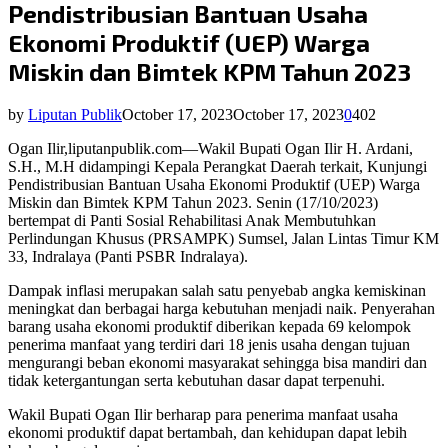
Pendistribusian Bantuan Usaha
Ekonomi Produktif (UEP) Warga
Miskin dan Bimtek KPM Tahun 2023
by
Liputan Publik
October 17, 2023
October 17, 2023
0
402
Ogan Ilir,liputanpublik.com—Wakil Bupati Ogan Ilir H. Ardani,
S.H., M.H didampingi Kepala Perangkat Daerah terkait, Kunjungi
Pendistribusian Bantuan Usaha Ekonomi Produktif (UEP) Warga
Miskin dan Bimtek KPM Tahun 2023. Senin (17/10/2023)
bertempat di Panti Sosial Rehabilitasi Anak Membutuhkan
Perlindungan Khusus (PRSAMPK) Sumsel, Jalan Lintas Timur KM
33, Indralaya (Panti PSBR Indralaya).
Dampak inflasi merupakan salah satu penyebab angka kemiskinan
meningkat dan berbagai harga kebutuhan menjadi naik. Penyerahan
barang usaha ekonomi produktif diberikan kepada 69 kelompok
penerima manfaat yang terdiri dari 18 jenis usaha dengan tujuan
mengurangi beban ekonomi masyarakat sehingga bisa mandiri dan
tidak ketergantungan serta kebutuhan dasar dapat terpenuhi.
Wakil Bupati Ogan Ilir berharap para penerima manfaat usaha
ekonomi produktif dapat bertambah, dan kehidupan dapat lebih