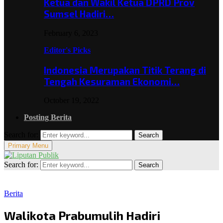
Ketua dan Wakil Ketua DPRD Prov
Sumsel Hadiri…
February 6, 2023
Editor's Picks
Indonesia Merupakan Titik Terang di
Tengah Kesuraman Ekonomi…
October 19, 2022
Posting Berita
Search for:
Search
Primary Menu
Search for:
Search
Berita
Walikota Prabumulih Hadiri