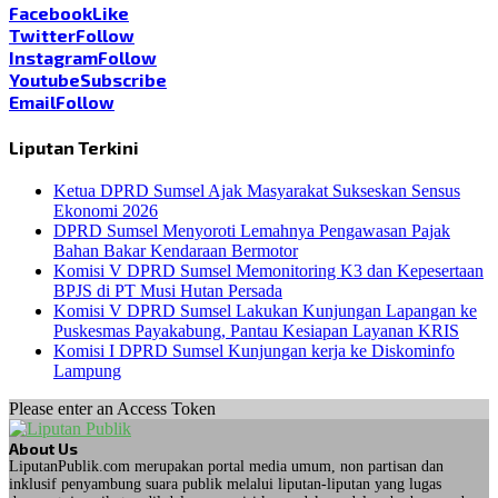
Facebook
Like
Twitter
Follow
Instagram
Follow
Youtube
Subscribe
Email
Follow
Liputan Terkini
Ketua DPRD Sumsel Ajak Masyarakat Sukseskan Sensus
Ekonomi 2026
DPRD Sumsel Menyoroti Lemahnya Pengawasan Pajak
Bahan Bakar Kendaraan Bermotor
Komisi V DPRD Sumsel Memonitoring K3 dan Kepesertaan
BPJS di PT Musi Hutan Persada
Komisi V DPRD Sumsel Lakukan Kunjungan Lapangan ke
Puskesmas Payakabung, Pantau Kesiapan Layanan KRIS
Komisi I DPRD Sumsel Kunjungan kerja ke Diskominfo
Lampung
Please enter an Access Token
About Us
LiputanPublik.com merupakan portal media umum, non partisan dan
inklusif penyambung suara publik melalui liputan-liputan yang lugas