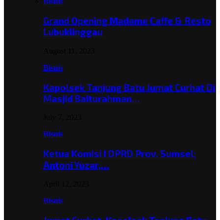
Bisnis
Grand Opening Madame Caffe & Resto
Lubuklinggau
August 11, 2023
Bisnis
Kapolsek Tanjung Batu Jumat Curhat Di
Masjid Baiturahman…
July 7, 2023
Bisnis
Ketua Komisi I DPRD Prov. Sumsel;
Antoni Yuzar,…
April 12, 2023
Bisnis