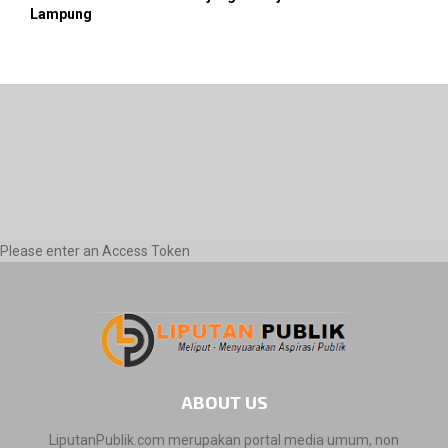
Lampung
Please enter an Access Token
ABOUT US
LiputanPublik.com merupakan portal media umum, non