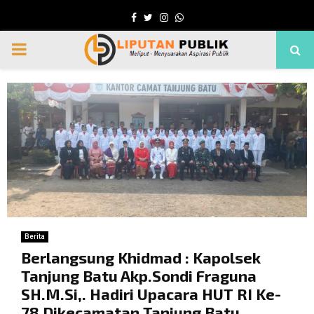
Facebook
Twitter
Instagram
Whatsapp
PRIMARY
MENU
Berita
Berlangsung Khidmad : Kapolsek
Tanjung Batu Akp.Sondi Fraguna
SH.M.Si,. Hadiri Upacara HUT RI Ke-
78 Dikecamatan Tanjung Batu