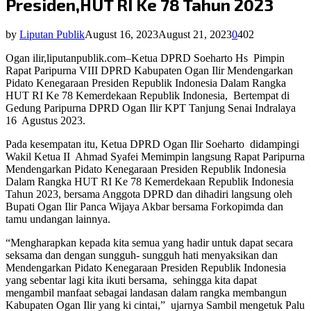
Presiden,HUT RI Ke 78 Tahun 2023
by
Liputan Publik
August 16, 2023
August 21, 2023
0
402
Ogan ilir,liputanpublik.com–Ketua DPRD Soeharto Hs
Pimpin
Rapat Paripurna VIII DPRD Kabupaten Ogan Ilir Mendengarkan
Pidato Kenegaraan Presiden Republik Indonesia Dalam Rangka
HUT RI Ke 78 Kemerdekaan Republik Indonesia,
Bertempat di
Gedung Paripurna DPRD Ogan Ilir KPT Tanjung Senai Indralaya
16
Agustus 2023.
Pada kesempatan itu, Ketua DPRD Ogan Ilir Soeharto
didampingi
Wakil Ketua II
Ahmad Syafei Memimpin langsung Rapat Paripurna
Mendengarkan Pidato Kenegaraan Presiden Republik Indonesia
Dalam Rangka HUT RI Ke 78 Kemerdekaan Republik Indonesia
Tahun 2023, bersama Anggota DPRD dan dihadiri langsung oleh
Bupati Ogan Ilir Panca Wijaya Akbar bersama Forkopimda dan
tamu undangan lainnya.
“Mengharapkan kepada kita semua yang hadir untuk dapat secara
seksama dan dengan sungguh- sungguh hati menyaksikan dan
Mendengarkan Pidato Kenegaraan Presiden Republik Indonesia
yang sebentar lagi kita ikuti bersama,
sehingga kita dapat
mengambil manfaat sebagai landasan dalam rangka membangun
Kabupaten Ogan Ilir yang ki cintai,”
ujarnya Sambil mengetuk Palu