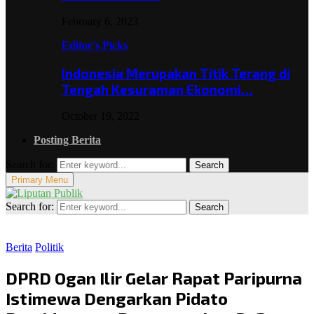
February 6, 2023
Editor's Picks
Indonesia Merupakan Titik Terang di
Tengah Kesuraman Ekonomi…
October 19, 2022
Posting Berita
Search for:
Search
Primary Menu
Search for:
Search
Berita
Politik
DPRD Ogan Ilir Gelar Rapat Paripurna
Istimewa Dengarkan Pidato