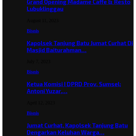
Grand Opening Madame Caffe & Resto
Lubuklinggau
August 11, 2023
Bisnis
Kapolsek Tanjung Batu Jumat Curhat Di
Masjid Baiturahman…
July 7, 2023
Bisnis
Ketua Komisi I DPRD Prov. Sumsel;
Antoni Yuzar,…
April 12, 2023
Bisnis
Jumat Curhat, Kapolsek Tanjung Batu
Dengarkan Keluhan Warga…