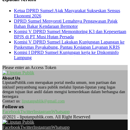
Ketua DPRD Sumsel Ajak Masyarakat Sukseskan Sensus
Ekonomi 2026
DPRD Sumsel Menyoroti Lemahnya Pengawasan Pajak
Bahan Bakar Kendaraan Bermotor
Komisi V DPRD Sumsel Memonitoring K3 dan Kepesertaan
BPJS di PT Musi Hutan Persada
Komisi V DPRD Sumsel Lakukan Kunjungan Lapangan ke
Puskesmas Payakabung, Pantau Kesiapan Layanan KRIS
Komisi I DPRD Sumsel Kunjungan kerja ke Diskominfo
Lampung
Please enter an Access Token
About Us
LiputanPublik.com merupakan portal media umum, non partisan dan
inklusif penyambung suara publik melalui liputan-liputan yang lugas
dengan tujuan ikut andil dalam mengisi kemerdekaan dalam berbangsa dan
bernegara
Contact us:
liputanpublik@gmail.com
Follow us
Facebook
Twitter
Instagram
Whatsapp
@2021 - liputanpublik.com. All Right Reserved
Facebook
Twitter
Instagram
Whatsapp