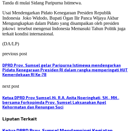
Tanda di mulai Sidang Paripurna Istimewa.
Usai Mendengarkan Pidato Kenegaraan Presiden Republik
Indonesia
Joko Widodo, Bupati Ogan Ilir Panca Wijaya Akbar
Mengungkapkan dalam Pidato yang disampaikan oleh presiden
jokowi
tersebut mengenai Indonesia Memasuki Tahun Politik juga
terkait kondisi internasional.
(DA/LP)
previous post
DPRD Prov. Sumsel gelar Paripurna Istimewa mendengarkan
Pidato Kenegaraan Presiden RI dalam rangka memperingati HUT
Kemerdekaan RI Ke-78
next post
Ketua DPRD Prov Sumsel,Hj. R.A. Anita Noeringhati, SH., MH.,
bersama Forkopimda Prov. Sumsel Laksanakan Apel
Kehormatan dan Renungan Suci
Liputan Terkait
Ketua DPRD Prov. Sumsel Mendampingi Kegiatan