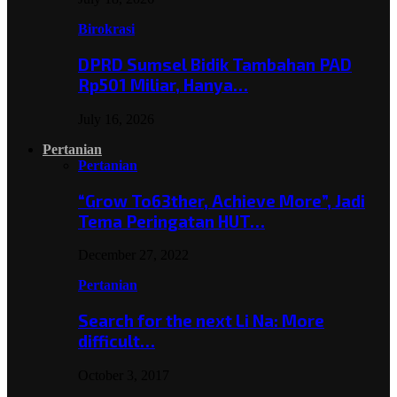
Birokrasi
DPRD Sumsel Bidik Tambahan PAD
Rp501 Miliar, Hanya…
July 16, 2026
Pertanian
Pertanian
“Grow To63ther, Achieve More”, Jadi
Tema Peringatan HUT…
December 27, 2022
Pertanian
Search for the next Li Na: More
difficult…
October 3, 2017