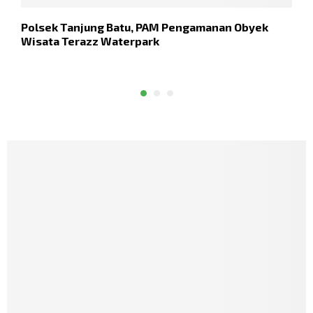
Polsek Tanjung Batu, PAM Pengamanan Obyek
S
Wisata Terazz Waterpark
R
P