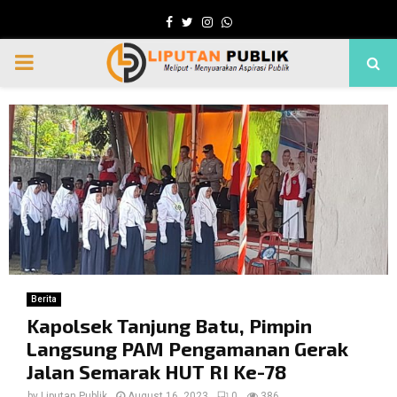
Facebook
Twitter
Instagram
Whatsapp
PRIMARY
MENU
Berita
Kapolsek Tanjung Batu, Pimpin
Langsung PAM Pengamanan Gerak
Jalan Semarak HUT RI Ke-78
by
Liputan Publik
August 16, 2023
0
386