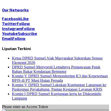
Our Networks
Facebook
Like
Twitter
Follow
Instagram
Follow
Youtube
Subscribe
Email
Follow
Liputan Terkini
Ketua DPRD Sumsel Ajak Masyarakat Sukseskan Sensus
Ekonomi 2026
DPRD Sumsel Menyoroti Lemahnya Pengawasan Pajak
Bahan Bakar Kendaraan Bermotor
Komisi V DPRD Sumsel Memonitoring K3 dan Kepesertaan
BPJS di PT Musi Hutan Persada
Komisi V DPRD Sumsel Lakukan Kunjungan Lapangan ke
Puskesmas Payakabung, Pantau Kesiapan Layanan KRIS
Komisi I DPRD Sumsel Kunjungan kerja ke Diskominfo
Lampung
Please enter an Access Token