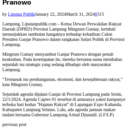
Pranowo
by
Liputan Publik
January 22, 2024
March 31, 2024
0
315
Lampung, Liputanpublik.com – Ketua Dewan Perwakilan Rakyat
Daerah (DPRD) Provinsi Lampung Mingrum Gumay, kembali
menunjukkan sambutan hangatnya terhadap kehadiran Calon
Presiden Ganjar Pranowo dalam rangkaian Safari Politik di Provinsi
Lampung.
Mingrum Gumay menyambut Ganjar Pranowo dengan penuh
keakraban. Pada kesempatan itu, mereka bersama-sama membahas
sejumlah isu strategis yang sedang dihadapi oleh masyarakat
Lampung.
“Termasuk isu pembangunan, ekonomi, dan kesejahteraan rakyat,”
kata Mingrum Gumay.
Sejumlah agenda dijalani Ganjar di Provinsi Lampung pada Senin,
22/1/2024. Agenda Capres 01 tersebut di antaranya yakni kampanye
terbuka hari kedua “Hajatan Rakyat” di Lapangan Expo Kalianda,
Kabupaten Lampung Selatan. Lalu, ada agenda jamuan makan
malam bersama Gubernur Lampung Arinal Djunaidi. (LF/LP)
previous post