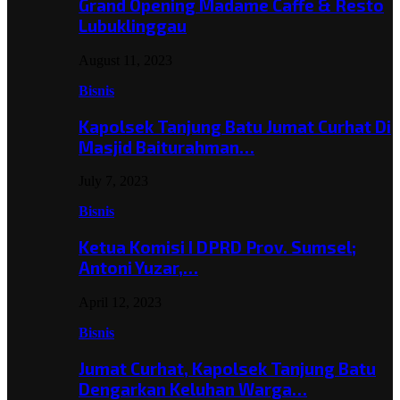
Grand Opening Madame Caffe & Resto
Lubuklinggau
August 11, 2023
Bisnis
Kapolsek Tanjung Batu Jumat Curhat Di
Masjid Baiturahman…
July 7, 2023
Bisnis
Ketua Komisi I DPRD Prov. Sumsel;
Antoni Yuzar,…
April 12, 2023
Bisnis
Jumat Curhat, Kapolsek Tanjung Batu
Dengarkan Keluhan Warga…