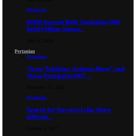
Birokrasi
DPRD Sumsel Bidik Tambahan PAD
Rp501 Miliar, Hanya…
July 16, 2026
Pertanian
Pertanian
“Grow To63ther, Achieve More”, Jadi
Tema Peringatan HUT…
December 27, 2022
Pertanian
Search for the next Li Na: More
difficult…
October 3, 2017