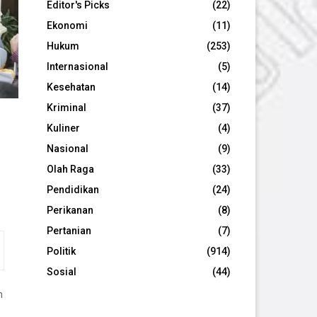
Editor's Picks
(22)
Ekonomi
(11)
Hukum
(253)
Internasional
(5)
Kesehatan
(14)
Kriminal
(37)
Kuliner
(4)
Nasional
(9)
Olah Raga
(33)
Pendidikan
(24)
Perikanan
(8)
Pertanian
(7)
Politik
(914)
Sosial
(44)
n