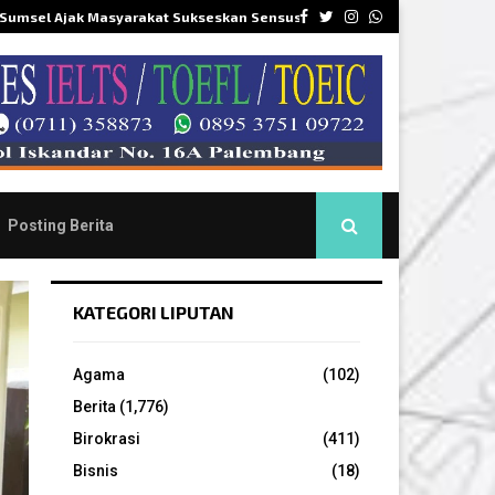
Facebook
Twitter
Instagram
Whatsapp
 Sumsel Ajak Masyarakat Sukseskan Sensus…
DPR
Posting Berita
KATEGORI LIPUTAN
Agama
(102)
Berita
(1,776)
Birokrasi
(411)
Bisnis
(18)