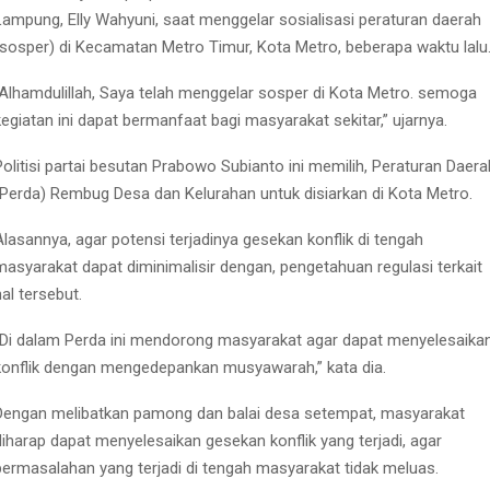
Lampung, Elly Wahyuni, saat menggelar sosialisasi peraturan daerah
(sosper) di Kecamatan Metro Timur, Kota Metro, beberapa waktu lalu
“Alhamdulillah, Saya telah menggelar sosper di Kota Metro. semoga
kegiatan ini dapat bermanfaat bagi masyarakat sekitar,” ujarnya.
Politisi partai besutan Prabowo Subianto ini memilih, Peraturan Daera
(Perda) Rembug Desa dan Kelurahan untuk disiarkan di Kota Metro.
Alasannya, agar potensi terjadinya gesekan konflik di tengah
masyarakat dapat diminimalisir dengan, pengetahuan regulasi terkait
hal tersebut.
“Di dalam Perda ini mendorong masyarakat agar dapat menyelesaika
konflik dengan mengedepankan musyawarah,” kata dia.
Dengan melibatkan pamong dan balai desa setempat, masyarakat
diharap dapat menyelesaikan gesekan konflik yang terjadi, agar
permasalahan yang terjadi di tengah masyarakat tidak meluas.