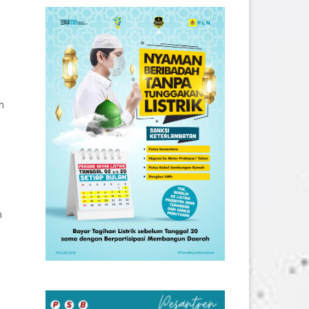
.
h
n