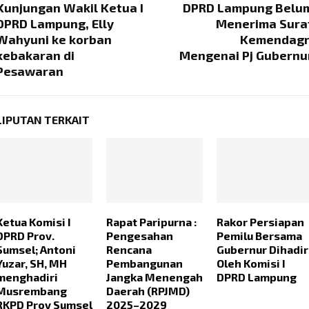
Kunjungan Wakil Ketua I
DPRD Lampung Belu
DPRD Lampung, Elly
Menerima Sura
Wahyuni ke korban
Kemendagr
kebakaran di
Mengenai Pj Gubernu
Pesawaran
LIPUTAN TERKAIT
Ketua Komisi I
Rapat Paripurna :
Rakor Persiapan
DPRD Prov.
Pengesahan
Pemilu Bersama
Sumsel; Antoni
Rencana
Gubernur Dihadir
Yuzar, SH, MH
Pembangunan
Oleh Komisi I
menghadiri
Jangka Menengah
DPRD Lampung
Musrembang
Daerah (RPJMD)
RKPD Prov Sumsel
2025–2029