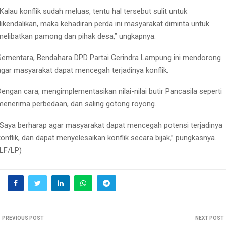
“Kalau konflik sudah meluas, tentu hal tersebut sulit untuk
dikendalikan, maka kehadiran perda ini masyarakat diminta untuk
melibatkan pamong dan pihak desa,” ungkapnya.
Sementara, Bendahara DPD Partai Gerindra Lampung ini mendorong
agar masyarakat dapat mencegah terjadinya konflik.
Dengan cara, mengimplementasikan nilai-nilai butir Pancasila seperti
menerima perbedaan, dan saling gotong royong.
“Saya berharap agar masyarakat dapat mencegah potensi terjadinya
konflik, dan dapat menyelesaikan konflik secara bijak,” pungkasnya.
(LF/LP)
PREVIOUS POST
NEXT POST