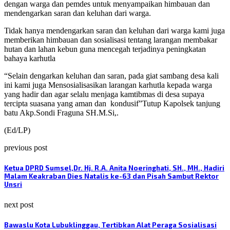
dengan warga dan pemdes untuk menyampaikan himbauan dan
mendengarkan saran dan keluhan dari warga.
Tidak hanya mendengarkan saran dan keluhan dari warga kami juga
memberikan himbauan dan sosialisasi tentang larangan membakar
hutan dan lahan kebun guna mencegah terjadinya peningkatan
bahaya karhutla
“Selain dengarkan keluhan dan saran, pada giat sambang desa kali
ini kami juga Mensosialisasikan larangan karhutla kepada warga
yang hadir dan agar selalu menjaga kamtibmas di desa supaya
tercipta suasana yang aman dan
kondusif”Tutup Kapolsek tanjung
batu Akp.Sondi Fraguna SH.M.Si,.
(Ed/LP)
previous post
Ketua DPRD Sumsel,Dr. Hj. R.A. Anita Noeringhati, SH., MH., Hadiri
Malam Keakraban Dies Natalis ke-63 dan Pisah Sambut Rektor
Unsri
next post
Bawaslu Kota Lubuklinggau, Tertibkan Alat Peraga Sosialisasi