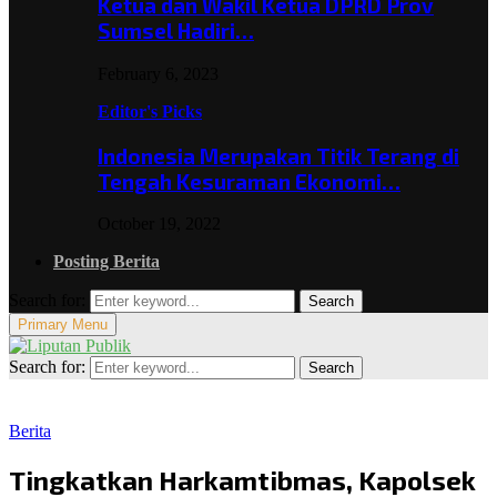
Ketua dan Wakil Ketua DPRD Prov
Sumsel Hadiri…
February 6, 2023
Editor's Picks
Indonesia Merupakan Titik Terang di
Tengah Kesuraman Ekonomi…
October 19, 2022
Posting Berita
Search for:
Search
Primary Menu
Search for:
Search
Berita
Tingkatkan Harkamtibmas, Kapolsek