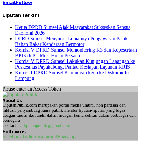
Email
Follow
Liputan Terkini
Ketua DPRD Sumsel Ajak Masyarakat Sukseskan Sensus
Ekonomi 2026
DPRD Sumsel Menyoroti Lemahnya Pengawasan Pajak
Bahan Bakar Kendaraan Bermotor
Komisi V DPRD Sumsel Memonitoring K3 dan Kepesertaan
BPJS di PT Musi Hutan Persada
Komisi V DPRD Sumsel Lakukan Kunjungan Lapangan ke
Puskesmas Payakabung, Pantau Kesiapan Layanan KRIS
Komisi I DPRD Sumsel Kunjungan kerja ke Diskominfo
Lampung
Please enter an Access Token
About Us
LiputanPublik.com merupakan portal media umum, non partisan dan
inklusif penyambung suara publik melalui liputan-liputan yang lugas
dengan tujuan ikut andil dalam mengisi kemerdekaan dalam berbangsa dan
bernegara
Contact us:
liputanpublik@gmail.com
Follow us
Facebook
Twitter
Instagram
Whatsapp