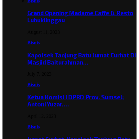
Bisnis
Grand Opening Madame Caffe & Resto
Lubuklinggau
August 11, 2023
Bisnis
Kapolsek Tanjung Batu Jumat Curhat Di
Masjid Baiturahman…
July 7, 2023
Bisnis
Ketua Komisi I DPRD Prov. Sumsel;
Antoni Yuzar,…
April 12, 2023
Bisnis