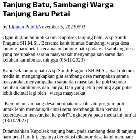
Tanjung Batu, Sambangi Warga
Tanjung Baru Petai
by
Liputan Publik
November 5, 2023
0
593
Ogan ilir,liputanpublik.com-Kapolsek tanjung batu, Akp.Sondi
Fraguna SH.M.Si,. Bersama kanit binmas Sambangi warga desa
tanjung baru petai
kecamatan tanjung batu pada giat sambang desa
yang merupakan sarana masyarakat menyampaikan saran dan
keluhan kamtibmas, minggu (05/11/2023)
Kapolsek tanjung batu Akp.Sondi Fraguna SH.M.Si,. Saat ditemui
media ini mengungkapkan giat sambang desa merupakan sarana
masyarakat menyampaikan saran dan masukan ke polri seputar
keluhan kamtibmas dan lainya, Dan yang lebih penting agar polisi
lebih dicintai lagi oleh
warga masyarakat
“Kemudian sambang desa merupakan salah satu program polri
untuk lebih membaur,di cintai serta membangkitkan kembali
kepercayaan masyarakat ke polri”Ungkapnya pada media ini jum’at
(13/10/2023)
Ditambahkan Kapolsek tanjung batu, pada sambang desa di tanjung
baru petai hari ini, tepatnya berlokasi dikantor desa kami membaur