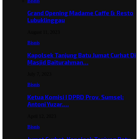
Bisnis
Grand Opening Madame Caffe & Resto
Lubuklinggau
August 11, 2023
Bisnis
Kapolsek Tanjung Batu Jumat Curhat Di
Masjid Baiturahman…
July 7, 2023
Bisnis
Ketua Komisi I DPRD Prov. Sumsel;
Antoni Yuzar,…
April 12, 2023
Bisnis