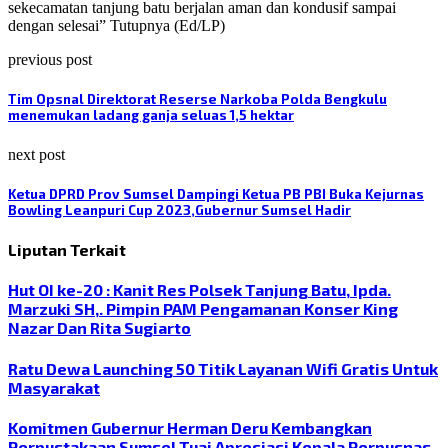
sekecamatan tanjung batu berjalan aman dan kondusif sampai
dengan selesai” Tutupnya (Ed/LP)
previous post
Tim Opsnal Direktorat Reserse Narkoba Polda Bengkulu
menemukan ladang ganja seluas 1,5 hektar
next post
Ketua DPRD Prov Sumsel Dampingi Ketua PB PBI Buka Kejurnas
Bowling Leanpuri Cup 2023,Gubernur Sumsel Hadir
Liputan Terkait
Hut OI ke-20 : Kanit Res Polsek Tanjung Batu, Ipda.
Marzuki SH,. Pimpin PAM Pengamanan Konser King
Nazar Dan Rita Sugiarto
Ratu Dewa Launching 50 Titik Layanan Wifi Gratis Untuk
Masyarakat
Komitmen Gubernur Herman Deru Kembangkan
Perpustakaan Sumsel Tuai Apresiasi Kepala Perpusnas