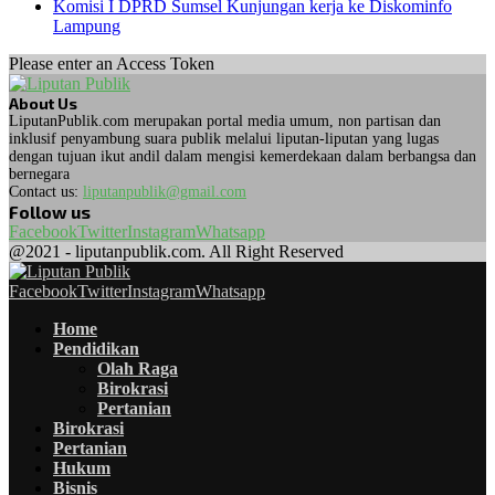
Komisi I DPRD Sumsel Kunjungan kerja ke Diskominfo
Lampung
Please enter an Access Token
About Us
LiputanPublik.com merupakan portal media umum, non partisan dan
inklusif penyambung suara publik melalui liputan-liputan yang lugas
dengan tujuan ikut andil dalam mengisi kemerdekaan dalam berbangsa dan
bernegara
Contact us:
liputanpublik@gmail.com
Follow us
Facebook
Twitter
Instagram
Whatsapp
@2021 - liputanpublik.com. All Right Reserved
Facebook
Twitter
Instagram
Whatsapp
Home
Pendidikan
Olah Raga
Birokrasi
Pertanian
Birokrasi
Pertanian
Hukum
Bisnis