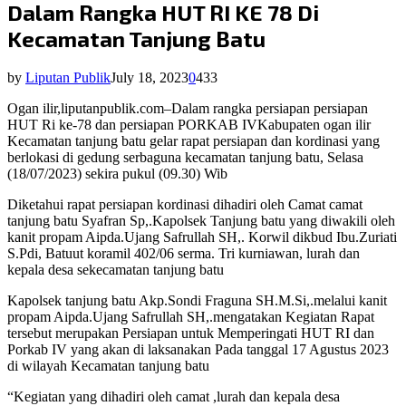
Dalam Rangka HUT RI KE 78 Di
Kecamatan Tanjung Batu
by
Liputan Publik
July 18, 2023
0
433
Ogan ilir,liputanpublik.com–Dalam rangka persiapan persiapan
HUT Ri ke-78 dan persiapan PORKAB IVKabupaten ogan ilir
Kecamatan tanjung batu gelar rapat persiapan dan kordinasi yang
berlokasi di gedung serbaguna kecamatan tanjung batu, Selasa
(18/07/2023) sekira pukul (09.30) Wib
Diketahui rapat persiapan kordinasi dihadiri oleh Camat camat
tanjung batu Syafran Sp,.Kapolsek Tanjung batu yang diwakili oleh
kanit propam Aipda.Ujang Safrullah SH,. Korwil dikbud Ibu.Zuriati
S.Pdi, Batuut koramil 402/06 serma. Tri kurniawan, lurah dan
kepala desa sekecamatan tanjung batu
Kapolsek tanjung batu Akp.Sondi Fraguna SH.M.Si,.melalui kanit
propam Aipda.Ujang Safrullah SH,.mengatakan Kegiatan Rapat
tersebut merupakan Persiapan untuk Memperingati HUT RI dan
Porkab IV yang akan di laksanakan Pada tanggal 17 Agustus 2023
di wilayah Kecamatan tanjung batu
“Kegiatan yang dihadiri oleh camat ,lurah dan kepala desa