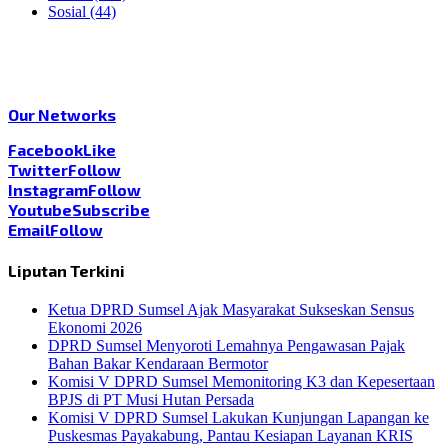
Sosial
(44)
Our Networks
Facebook
Like
Twitter
Follow
Instagram
Follow
Youtube
Subscribe
Email
Follow
Liputan Terkini
Ketua DPRD Sumsel Ajak Masyarakat Sukseskan Sensus
Ekonomi 2026
DPRD Sumsel Menyoroti Lemahnya Pengawasan Pajak
Bahan Bakar Kendaraan Bermotor
Komisi V DPRD Sumsel Memonitoring K3 dan Kepesertaan
BPJS di PT Musi Hutan Persada
Komisi V DPRD Sumsel Lakukan Kunjungan Lapangan ke
Puskesmas Payakabung, Pantau Kesiapan Layanan KRIS