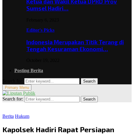
Ketua dan Wakil Ketua DPRD Prov
Sumsel Hadiri…
February 6, 2023
Editor's Picks
Indonesia Merupakan Titik Terang di
Tengah Kesuraman Ekonomi…
October 19, 2022
Posting Berita
Search for:
Search
Primary Menu
Search for:
Search
Berita
Hukum
Kapolsek Hadiri Rapat Persiapan