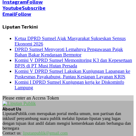
Instagram
Follow
Youtube
Subscribe
Email
Follow
Liputan Terkini
Ketua DPRD Sumsel Ajak Masyarakat Sukseskan Sensus
Ekonomi 2026
DPRD Sumsel Menyoroti Lemahnya Pengawasan Pajak
Bahan Bakar Kendaraan Bermotor
Komisi V DPRD Sumsel Memonitoring K3 dan Kepesertaan
BPJS di PT Musi Hutan Persada
Komisi V DPRD Sumsel Lakukan Kunjungan Lapangan ke
Puskesmas Payakabung, Pantau Kesiapan Layanan KRIS
Komisi I DPRD Sumsel Kunjungan kerja ke Diskominfo
Lampung
Please enter an Access Token
About Us
LiputanPublik.com merupakan portal media umum, non partisan dan
inklusif penyambung suara publik melalui liputan-liputan yang lugas
dengan tujuan ikut andil dalam mengisi kemerdekaan dalam berbangsa dan
bernegara
Contact us:
liputanpublik@gmail.com