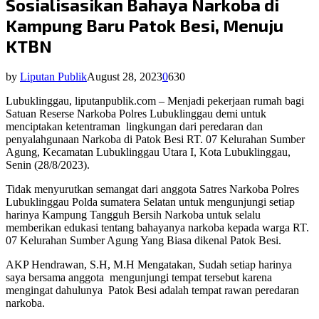
Sosialisasikan Bahaya Narkoba di
Kampung Baru Patok Besi, Menuju
KTBN
by
Liputan Publik
August 28, 2023
0
630
Lubuklinggau, liputanpublik.com – Menjadi pekerjaan rumah bagi
Satuan Reserse Narkoba Polres Lubuklinggau demi untuk
menciptakan ketentraman
lingkungan dari peredaran dan
penyalahgunaan Narkoba di Patok Besi RT. 07 Kelurahan Sumber
Agung, Kecamatan Lubuklinggau Utara I, Kota Lubuklinggau,
Senin (28/8/2023).
Tidak menyurutkan semangat dari anggota Satres Narkoba Polres
Lubuklinggau Polda sumatera Selatan untuk mengunjungi setiap
harinya Kampung Tangguh Bersih Narkoba untuk selalu
memberikan edukasi tentang bahayanya narkoba kepada warga RT.
07 Kelurahan Sumber Agung Yang Biasa dikenal Patok Besi.
AKP Hendrawan, S.H, M.H Mengatakan, Sudah setiap harinya
saya bersama anggota
mengunjungi tempat tersebut karena
mengingat dahulunya
Patok Besi adalah tempat rawan peredaran
narkoba.