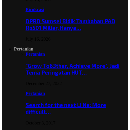
Birokrasi
DPRD Sumsel Bidik Tambahan PAD
Rp501 Miliar, Hanya…
July 16, 2026
Pertanian
Pertanian
“Grow To63ther, Achieve More”, Jadi
Tema Peringatan HUT…
December 27, 2022
Pertanian
Search for the next Li Na: More
difficult…
October 3, 2017