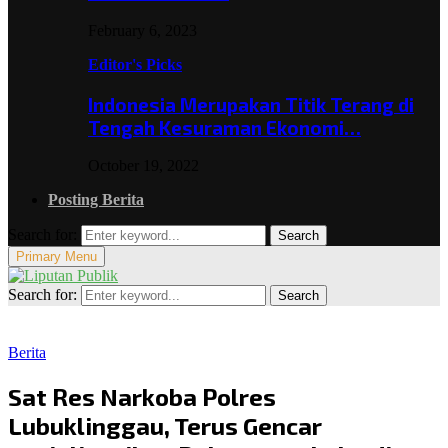
February 6, 2023
Editor's Picks
Indonesia Merupakan Titik Terang di
Tengah Kesuraman Ekonomi…
October 19, 2022
Posting Berita
Search for:
Search
Primary Menu
Search for:
Search
Berita
Sat Res Narkoba Polres
Lubuklinggau, Terus Gencar