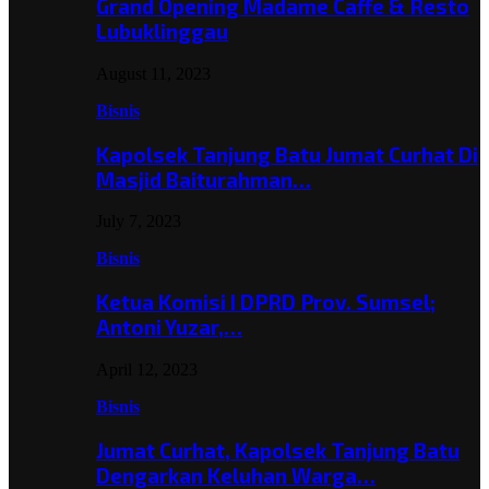
Grand Opening Madame Caffe & Resto
Lubuklinggau
August 11, 2023
Bisnis
Kapolsek Tanjung Batu Jumat Curhat Di
Masjid Baiturahman…
July 7, 2023
Bisnis
Ketua Komisi I DPRD Prov. Sumsel;
Antoni Yuzar,…
April 12, 2023
Bisnis
Jumat Curhat, Kapolsek Tanjung Batu
Dengarkan Keluhan Warga…