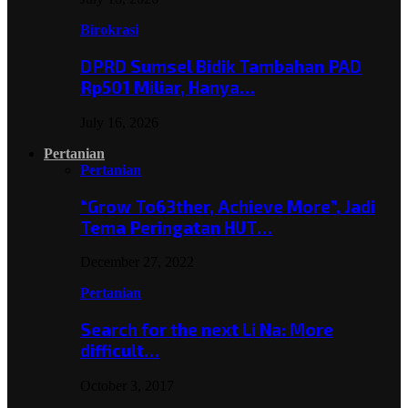
Birokrasi
DPRD Sumsel Bidik Tambahan PAD
Rp501 Miliar, Hanya…
July 16, 2026
Pertanian
Pertanian
“Grow To63ther, Achieve More”, Jadi
Tema Peringatan HUT…
December 27, 2022
Pertanian
Search for the next Li Na: More
difficult…
October 3, 2017