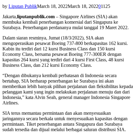
by
Liputan Publik
March 18, 2022
March 18, 2022
0
1125
Jakarta,
liputanpublik.com
– Singapore Airlines (SIA) akan
membuka kembali penerbangan komersial dari Singapura ke
Surabaya. Penerbangan perdananya mulai tanggal 19 Maret 2022.
Dalam siaran resminya, Jumat (18/3/2022), SIA akan
mengoperasikan pesawat Boeing 737-800 berkapasitas 162 kursi.
Kabin itu terdiri dari 12 kursi Business Class dan 150 kursi
Economy Class, bersama pesawat Boeing 777-300ER dengan
kapasitas 264 kursi yang terdiri dari 4 kursi First Class, 48 kursi
Business Class, dan 212 kursi Economy Class.
“Dengan dibukanya kembali perbatasan di Indonesia secara
bertahap, SIA berharap penerbangan ke Surabaya ini akan
memberikan lebih banyak pilihan perjalanan dan fleksibilitas kepada
pelanggan kami yang ingin melakukan perjalanan menuju dan dari
Indonesia,” kata Alvin Seah, general manager Indonesia Singapore
Airlines.
SIA terus memantau permintaan dan akan menyesuaikan
jaringannya secara berkala untuk menyesuaikan kapasitas dengan
permintaan. Tiket penerbangan antara Singapura dan Surabaya
sudah tersedia dan dijual melalui berbagai saluran distribusi SIA.