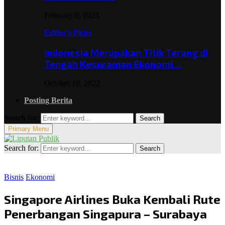
February 6, 2023
Editor's Picks
Indonesia Merupakan Titik Terang di
Tengah Kesuraman Ekonomi…
October 19, 2022
Posting Berita
Search for:
Search
Primary Menu
Search for:
Search
Bisnis
Ekonomi
Singapore Airlines Buka Kembali Rute
Penerbangan Singapura – Surabaya