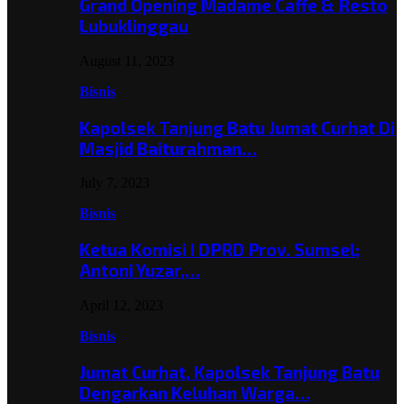
Grand Opening Madame Caffe & Resto
Lubuklinggau
August 11, 2023
Bisnis
Kapolsek Tanjung Batu Jumat Curhat Di
Masjid Baiturahman…
July 7, 2023
Bisnis
Ketua Komisi I DPRD Prov. Sumsel;
Antoni Yuzar,…
April 12, 2023
Bisnis
Jumat Curhat, Kapolsek Tanjung Batu
Dengarkan Keluhan Warga…