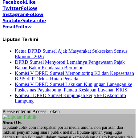
Facebook
Like
Twitter
Follow
Instagram
Follow
Youtube
Subscribe
Email
Follow
Liputan Terkini
Ketua DPRD Sumsel Ajak Masyarakat Sukseskan Sensus
Ekonomi 2026
DPRD Sumsel Menyoroti Lemahnya Pengawasan Pajak
Bahan Bakar Kendaraan Bermotor
Komisi V DPRD Sumsel Memonitoring K3 dan Kepesertaan
BPJS di PT Musi Hutan Persada
Komisi V DPRD Sumsel Lakukan Kunjungan Lapangan ke
Puskesmas Payakabung, Pantau Kesiapan Layanan KRIS
Komisi I DPRD Sumsel Kunjungan kerja ke Diskominfo
Lampung
Please enter an Access Token
About Us
LiputanPublik.com merupakan portal media umum, non partisan dan
inklusif penyambung suara publik melalui liputan-liputan yang lugas
dengan tujuan ikut andil dalam mengisi kemerdekaan dalam berbangsa dan