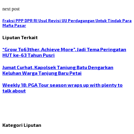
next post
Fraksi PPP DPR RI Usul Revisi UU Perdagangan Untuk Tindak Para
Mafia Pasar
Liputan Terkait
“Grow To63ther, Achieve More”, Jadi Tema Peringatan
HUT ke-63 Tahun Pusri
Jumat Curhat, Kapolsek Tanjung Batu Dengarkan
Keluhan Warga Tanjung Baru Petai
Weekly 18: PGA Tour season wraps up with plenty to
talk about
Kategori Liputan