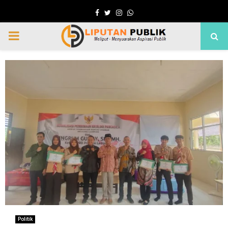
Facebook
Twitter
Instagram
Whatsapp
PRIMARY
MENU
Politik