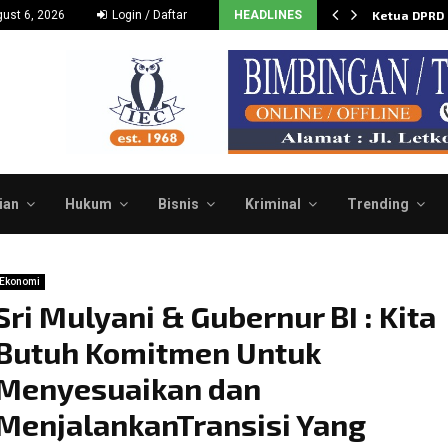
Dukung dan Dorong Budidaya…
ust 6, 2026
Login / Daftar
HEADLINES
Ketua DPRD
ian
Hukum
Bisnis
Kriminal
Trending
Ekonomi
Sri Mulyani & Gubernur BI : Kita
Butuh Komitmen Untuk
Menyesuaikan dan
MenjalankanTransisi Yang