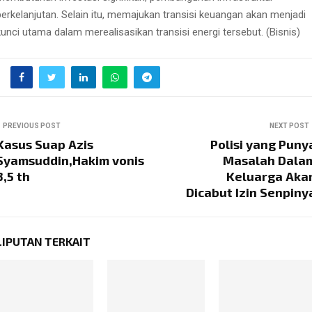
berkelanjutan. Selain itu, memajukan transisi keuangan akan menjadi
kunci utama dalam merealisasikan transisi energi tersebut. (Bisnis)
PREVIOUS POST
NEXT POST
Kasus Suap Azis
Polisi yang Puny
Syamsuddin,Hakim vonis
Masalah Dala
3,5 th
Keluarga Aka
Dicabut Izin Senpiny
LIPUTAN TERKAIT