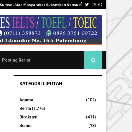
Facebook
Twitter
Instagram
Whatsapp
 Sumsel Ajak Masyarakat Sukseskan Sensus…
DPR
Posting Berita
KATEGORI LIPUTAN
Agama
(102)
Berita
(1,776)
Birokrasi
(411)
Bisnis
(18)