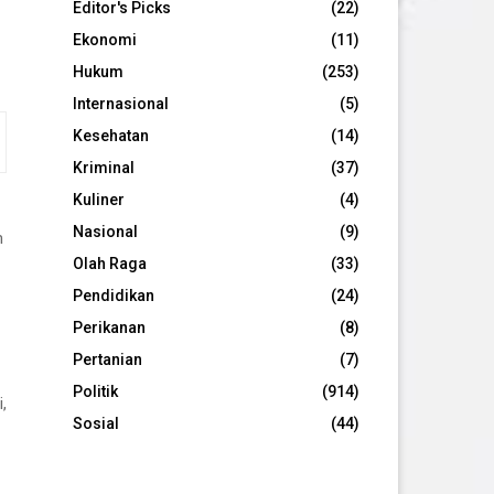
Editor's Picks
(22)
Ekonomi
(11)
Hukum
(253)
Internasional
(5)
Kesehatan
(14)
Kriminal
(37)
Kuliner
(4)
Nasional
(9)
m
Olah Raga
(33)
Pendidikan
(24)
Perikanan
(8)
Pertanian
(7)
Politik
(914)
,
Sosial
(44)