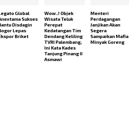
Legato Global
Wow..! Objek
Menteri
Anextama Sukses
Wisata Teluk
Perdagangan
Bantu Disdagin
Perepat
Janjikan Akan
Bogor Lepas
Kedatangan Tim
Segera
Ekspor Briket
Dendang Keliling
Sampaikan Mafia
TVRI Palembang,
Minyak Goreng
Ini Kata Kades
Tanjung Pinang II
Asmawi