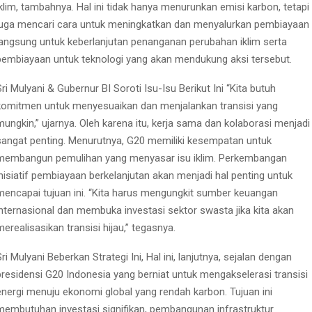
iklim, tambahnya. Hal ini tidak hanya menurunkan emisi karbon, tetapi
juga mencari cara untuk meningkatkan dan menyalurkan pembiayaan
langsung untuk keberlanjutan penanganan perubahan iklim serta
pembiayaan untuk teknologi yang akan mendukung aksi tersebut.
Sri Mulyani & Gubernur BI Soroti Isu-Isu Berikut Ini “Kita butuh
komitmen untuk menyesuaikan dan menjalankan transisi yang
mungkin,” ujarnya. Oleh karena itu, kerja sama dan kolaborasi menjadi
sangat penting. Menurutnya, G20 memiliki kesempatan untuk
membangun pemulihan yang menyasar isu iklim. Perkembangan
inisiatif pembiayaan berkelanjutan akan menjadi hal penting untuk
mencapai tujuan ini. “Kita harus mengungkit sumber keuangan
internasional dan membuka investasi sektor swasta jika kita akan
merealisasikan transisi hijau,” tegasnya.
Sri Mulyani Beberkan Strategi Ini, Hal ini, lanjutnya, sejalan dengan
presidensi G20 Indonesia yang berniat untuk mengakselerasi transisi
energi menuju ekonomi global yang rendah karbon. Tujuan ini
membutuhan investasi signifikan, pembangunan infrastruktur