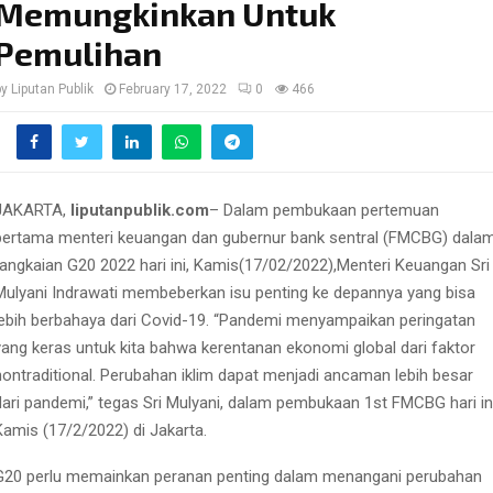
Memungkinkan Untuk
Pemulihan
by
Liputan Publik
February 17, 2022
0
466
JAKARTA,
liputanpublik.com
– Dalam pembukaan pertemuan
pertama menteri keuangan dan gubernur bank sentral (FMCBG) dala
rangkaian G20 2022 hari ini, Kamis(17/02/2022),Menteri Keuangan Sri
Mulyani Indrawati membeberkan isu penting ke depannya yang bisa
lebih berbahaya dari Covid-19. “Pandemi menyampaikan peringatan
yang keras untuk kita bahwa kerentanan ekonomi global dari faktor
nontraditional. Perubahan iklim dapat menjadi ancaman lebih besar
dari pandemi,” tegas Sri Mulyani, dalam pembukaan 1st FMCBG hari ini
Kamis (17/2/2022) di Jakarta.
G20 perlu memainkan peranan penting dalam menangani perubahan