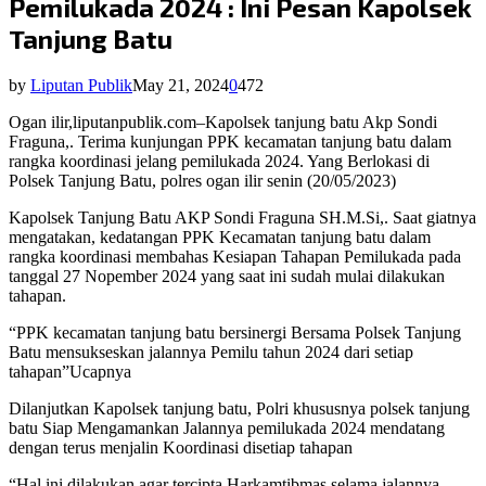
Pemilukada 2024 : Ini Pesan Kapolsek
Tanjung Batu
by
Liputan Publik
May 21, 2024
0
472
Ogan ilir,liputanpublik.com–Kapolsek tanjung batu Akp Sondi
Fraguna,. Terima kunjungan PPK kecamatan tanjung batu dalam
rangka koordinasi jelang pemilukada 2024. Yang Berlokasi di
Polsek Tanjung Batu, polres ogan ilir senin (20/05/2023)
Kapolsek Tanjung Batu AKP Sondi Fraguna SH.M.Si,. Saat giatnya
mengatakan, kedatangan PPK Kecamatan tanjung batu dalam
rangka koordinasi membahas Kesiapan Tahapan Pemilukada pada
tanggal 27 Nopember 2024 yang saat ini sudah mulai dilakukan
tahapan.
“PPK kecamatan tanjung batu bersinergi Bersama Polsek Tanjung
Batu mensukseskan jalannya Pemilu tahun 2024 dari setiap
tahapan”Ucapnya
Dilanjutkan Kapolsek tanjung batu, Polri khususnya polsek tanjung
batu Siap Mengamankan Jalannya pemilukada 2024 mendatang
dengan terus menjalin Koordinasi disetiap tahapan
“Hal ini dilakukan agar tercipta Harkamtibmas selama jalannya