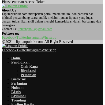
Please enter an Access Token
About Us
LiputanPublik.com merupakan portal media umum, non partisan dan
inklusif penyambung suara publik melalui liputan-liputan yang lugas
dengan tujuan ikut andil dalam mengisi kemerdekaan dalam berbangsa dan
bernegara
Contact us:
liputanpublik@gmail.com
Follow us
Facebook
Twitter
Instagram
Whatsapp
@2021 - liputanpublik.com. All Right Reserved
Facebook
Twitter
Instagram
Whatsapp
Home
Pendidikan
Olah Raga
Birokrasi
Pertanian
Birokrasi
Pertanian
Hukum
Bisnis
Kriminal
Trending
Posting Berita