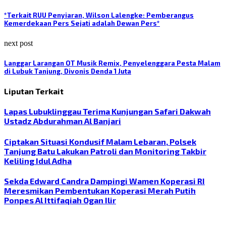
*Terkait RUU Penyiaran, Wilson Lalengke: Pemberangus
Kemerdekaan Pers Sejati adalah Dewan Pers*
next post
Langgar Larangan OT Musik Remix, Penyelenggara Pesta Malam
di Lubuk Tanjung, Divonis Denda 1 Juta
Liputan Terkait
Lapas Lubuklinggau Terima Kunjungan Safari Dakwah
Ustadz Abdurahman Al Banjari
Ciptakan Situasi Kondusif Malam Lebaran, Polsek
Tanjung Batu Lakukan Patroli dan Monitoring Takbir
Keliling Idul Adha
Sekda Edward Candra Dampingi Wamen Koperasi RI
Meresmikan Pembentukan Koperasi Merah Putih
Ponpes Al Ittifaqiah Ogan Ilir