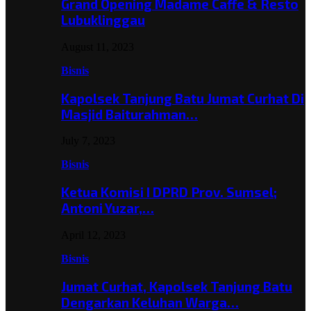
Grand Opening Madame Caffe & Resto
Lubuklinggau
August 11, 2023
Bisnis
Kapolsek Tanjung Batu Jumat Curhat Di
Masjid Baiturahman…
July 7, 2023
Bisnis
Ketua Komisi I DPRD Prov. Sumsel;
Antoni Yuzar,…
April 12, 2023
Bisnis
Jumat Curhat, Kapolsek Tanjung Batu
Dengarkan Keluhan Warga…