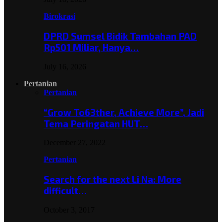
Birokrasi
DPRD Sumsel Bidik Tambahan PAD
Rp501 Miliar, Hanya…
July 16, 2026
Pertanian
Pertanian
“Grow To63ther, Achieve More”, Jadi
Tema Peringatan HUT…
December 27, 2022
Pertanian
Search for the next Li Na: More
difficult…
October 3, 2017