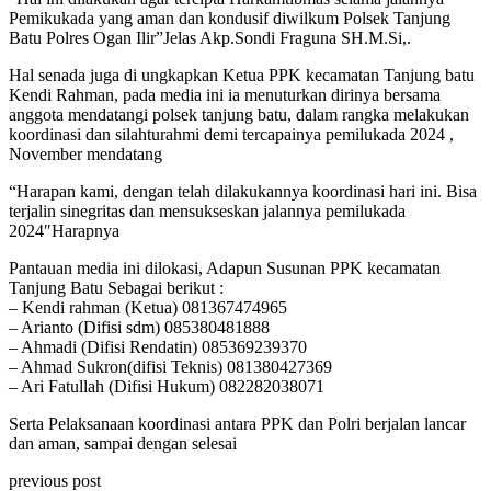
Pemikukada yang aman dan kondusif diwilkum Polsek Tanjung
Batu Polres Ogan Ilir”Jelas Akp.Sondi Fraguna SH.M.Si,.
Hal senada juga di ungkapkan Ketua PPK kecamatan Tanjung batu
Kendi Rahman, pada media ini ia menuturkan dirinya bersama
anggota mendatangi polsek tanjung batu, dalam rangka melakukan
koordinasi dan silahturahmi demi tercapainya pemilukada 2024 ,
November mendatang
“Harapan kami, dengan telah dilakukannya koordinasi hari ini. Bisa
terjalin sinegritas dan mensukseskan jalannya pemilukada
2024″Harapnya
Pantauan media ini dilokasi, Adapun Susunan PPK kecamatan
Tanjung Batu Sebagai berikut :
– Kendi rahman (Ketua) 081367474965
– Arianto (Difisi sdm) 085380481888
– Ahmadi (Difisi Rendatin) 085369239370
– Ahmad Sukron(difisi Teknis) 081380427369
– Ari Fatullah (Difisi Hukum) 082282038071
Serta Pelaksanaan koordinasi antara PPK dan Polri berjalan lancar
dan aman, sampai dengan selesai
previous post