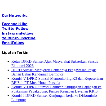
Our Networks
Facebook
Like
Twitter
Follow
Instagram
Follow
Youtube
Subscribe
Email
Follow
Liputan Terkini
Ketua DPRD Sumsel Ajak Masyarakat Sukseskan Sensus
Ekonomi 2026
DPRD Sumsel Menyoroti Lemahnya Pengawasan Pajak
Bahan Bakar Kendaraan Bermotor
Komisi V DPRD Sumsel Memonitoring K3 dan Kepesertaan
BPJS di PT Musi Hutan Persada
Komisi V DPRD Sumsel Lakukan Kunjungan Lapangan ke
Puskesmas Payakabung, Pantau Kesiapan Layanan KRIS
Komisi I DPRD Sumsel Kunjungan kerja ke Diskominfo
Lampung