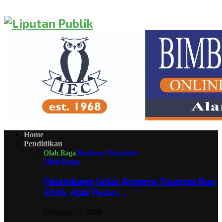
Home
Pendidikan
Olah Raga
Birokrasi
Pertanian
Olah Raga
Palembang Gelar Ampera Tourism Run
2026, Ajak Pelari…
February 17, 2026