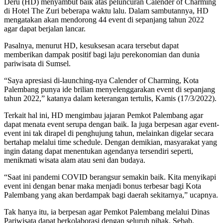
Deru (HD) menyambut baik atas peluncuran Calender of Charming
di Hotel The Zuri beberapa waktu lalu. Dalam sambutannya, HD
mengatakan akan mendorong 44 event di sepanjang tahun 2022
agar dapat berjalan lancar.
Pasalnya, menurut HD, kesuksesan acara tersebut dapat
memberikan dampak positif bagi laju perekonomian dan dunia
pariwisata di Sumsel.
“Saya apresiasi di-launching-nya Calender of Charming, Kota
Palembang punya ide brilian menyelenggarakan event di sepanjang
tahun 2022,” katanya dalam keterangan tertulis, Kamis (17/3/2022).
Terkait hal ini, HD mengimbau jajaran Pemkot Palembang agar
dapat menata event serupa dengan baik. Ia juga berpesan agar event-
event ini tak dirapel di penghujung tahun, melainkan digelar secara
bertahap melalui time schedule. Dengan demikian, masyarakat yang
ingin datang dapat menentukan agendanya tersendiri seperti,
menikmati wisata alam atau seni dan budaya.
“Saat ini pandemi COVID berangsur semakin baik. Kita menyikapi
event ini dengan benar maka menjadi bonus terbesar bagi Kota
Palembang yang akan berdampak bagi daerah sekitarnya,” ucapnya.
Tak hanya itu, ia berpesan agar Pemkot Palembang melalui Dinas
Pariwisata dapat berkolaborasi dengan seluruh pihak. Sebab,