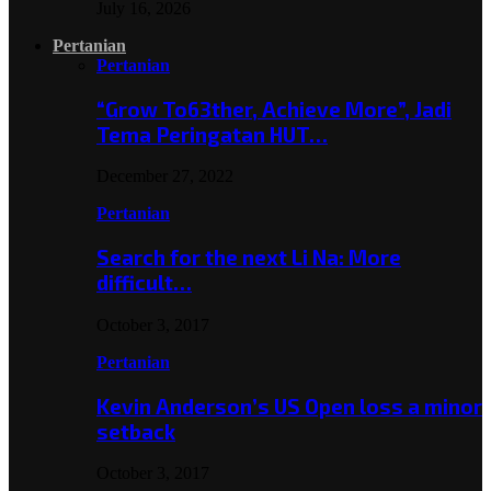
July 16, 2026
Pertanian
Pertanian
“Grow To63ther, Achieve More”, Jadi
Tema Peringatan HUT…
December 27, 2022
Pertanian
Search for the next Li Na: More
difficult…
October 3, 2017
Pertanian
Kevin Anderson’s US Open loss a minor
setback
October 3, 2017