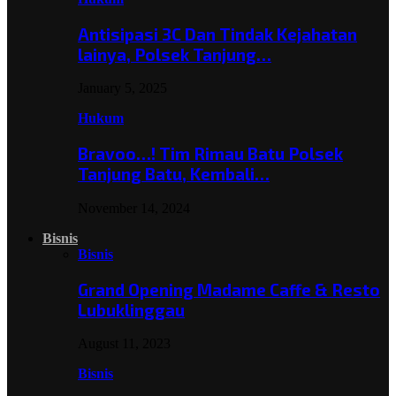
Antisipasi 3C Dan Tindak Kejahatan
lainya, Polsek Tanjung…
January 5, 2025
Hukum
Bravoo…! Tim Rimau Batu Polsek
Tanjung Batu, Kembali…
November 14, 2024
Bisnis
Bisnis
Grand Opening Madame Caffe & Resto
Lubuklinggau
August 11, 2023
Bisnis