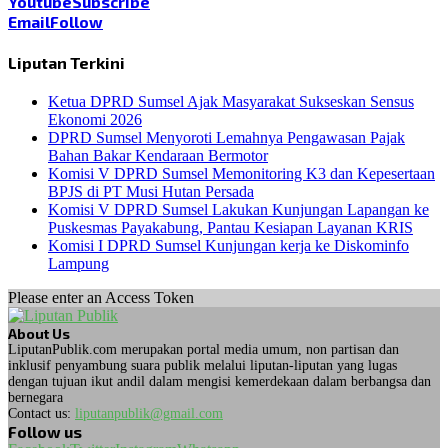
Youtube
Subscribe
Email
Follow
Liputan Terkini
Ketua DPRD Sumsel Ajak Masyarakat Sukseskan Sensus
Ekonomi 2026
DPRD Sumsel Menyoroti Lemahnya Pengawasan Pajak
Bahan Bakar Kendaraan Bermotor
Komisi V DPRD Sumsel Memonitoring K3 dan Kepesertaan
BPJS di PT Musi Hutan Persada
Komisi V DPRD Sumsel Lakukan Kunjungan Lapangan ke
Puskesmas Payakabung, Pantau Kesiapan Layanan KRIS
Komisi I DPRD Sumsel Kunjungan kerja ke Diskominfo
Lampung
Please enter an Access Token
About Us
LiputanPublik.com merupakan portal media umum, non partisan dan
inklusif penyambung suara publik melalui liputan-liputan yang lugas
dengan tujuan ikut andil dalam mengisi kemerdekaan dalam berbangsa dan
bernegara
Contact us:
liputanpublik@gmail.com
Follow us